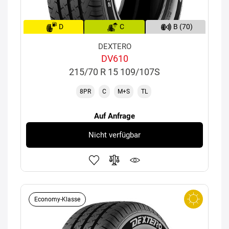
D
C
B (70)
DEXTERO
DV610
215/70 R 15 109/107S
8PR
C
M+S
TL
Auf Anfrage
Nicht verfügbar
Economy-Klasse