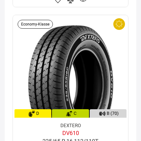
Economy-Klasse
D
C
B (70)
DEXTERO
DV610