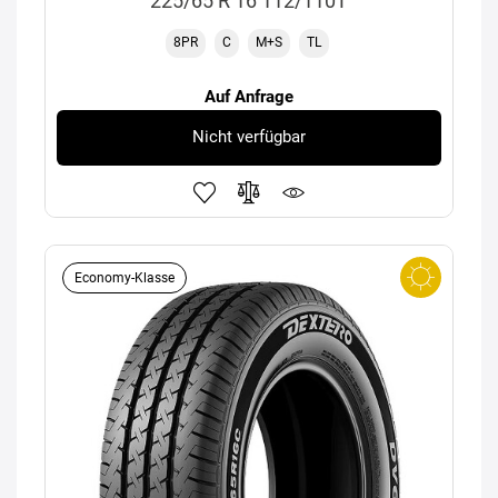
225/65 R 16 112/110T
8PR
C
M+S
TL
Auf Anfrage
Nicht verfügbar
Economy-Klasse