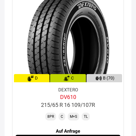
D
C
B (70)
DEXTERO
DV610
215/65 R 16 109/107R
8PR
C
M+S
TL
Auf Anfrage