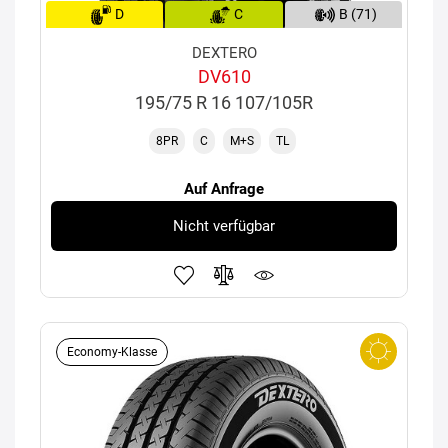
D
C
B (71)
DEXTERO
DV610
195/75 R 16 107/105R
8PR
C
M+S
TL
Auf Anfrage
Nicht verfügbar
Economy-Klasse