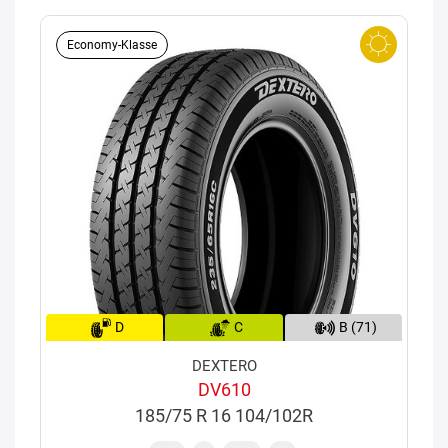
Economy-Klasse
D
C
B (71)
DEXTERO
DV610
185/75 R 16 104/102R