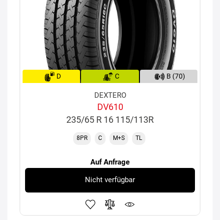
D
C
B (70)
DEXTERO
DV610
235/65 R 16 115/113R
8PR
C
M+S
TL
Auf Anfrage
Nicht verfügbar