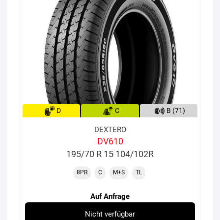
D
C
B (71)
DEXTERO
DV610
195/70 R 15 104/102R
8PR
C
M+S
TL
Auf Anfrage
Nicht verfügbar