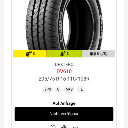
D
C
B (70)
DEXTERO
DV610
205/75 R 16 110/108R
8PR
C
M+S
TL
Auf Anfrage
Nicht verfügbar