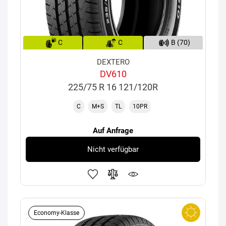
C
C
B (70)
DEXTERO
DV610
225/75 R 16 121/120R
C
M+S
TL
10PR
Auf Anfrage
Nicht verfügbar
Economy-Klasse