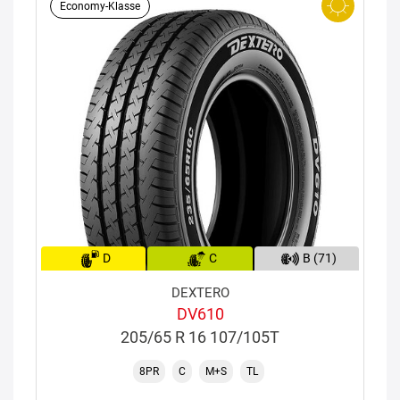
Economy-Klasse
D
C
B (71)
DEXTERO
DV610
205/65 R 16 107/105T
8PR
C
M+S
TL