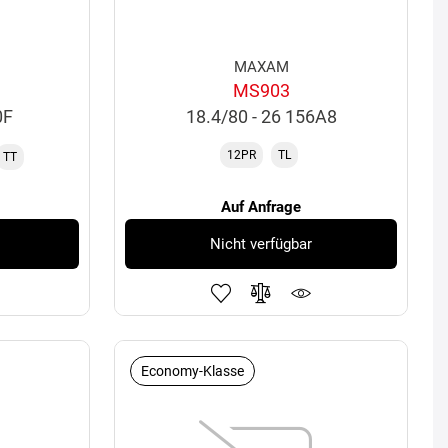
MAXAM
MS903
0F
18.4/80 - 26 156A8
12PR
TL
TT
Auf Anfrage
Nicht verfügbar
Economy-Klasse