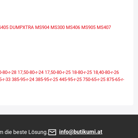
405 DUMPXTRA
MS904
MS300
MS406
MS905
MS407
0-80-r-28
17,50-80-r-24
17,50-80-r-25
18-80-r-25
18,40-80-r-26
5-r-33
385-95-r-24
385-95-r-25
445-95-r-25
750-65-r-25
875-65-r-
info@butikumi.at
m die beste Lösung.