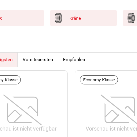
X
Kräne
igsten
Vom teuersten
Empfohlen
y-Klasse
Economy-Klasse
chau ist nicht verfügbar
Vorschau ist nicht ve