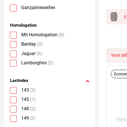
Ganzjahresreifen
E
Homologation
Mit Homologation
(8)
Bentley
(3)
Jaguar
(6)
Vom bill
Lamborghini
(2)
Econom
Lastindex
143
(2)
145
(1)
148
(2)
149
(2)
Vors