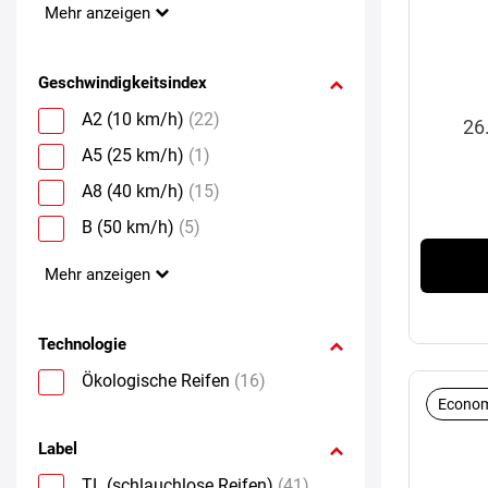
Mehr anzeigen
Geschwindigkeitsindex
A2 (10 km/h)
(22)
26
A5 (25 km/h)
(1)
A8 (40 km/h)
(15)
B (50 km/h)
(5)
Mehr anzeigen
Technologie
Ökologische Reifen
(16)
Econom
Label
TL (schlauchlose Reifen)
(41)