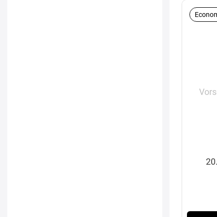
Econom
Vors
20