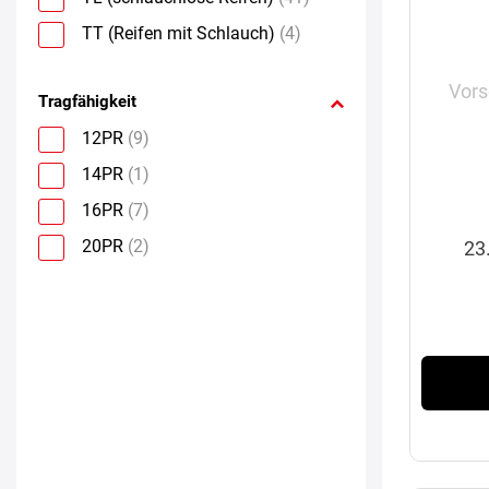
TT (Reifen mit Schlauch)
(4)
Vors
Tragfähigkeit
12PR
(9)
14PR
(1)
16PR
(7)
20PR
(2)
23