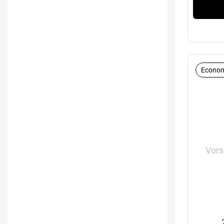
Econom
Vors