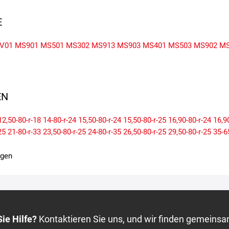
E
V01
MS901
MS501
MS302
MS913
MS903
MS401
MS503
MS902
MS
N
12,50-80-r-18
14-80-r-24
15,50-80-r-24
15,50-80-r-25
16,90-80-r-24
16,9
25
21-80-r-33
23,50-80-r-25
24-80-r-35
26,50-80-r-25
29,50-80-r-25
35-6
igen
ie Hilfe?
Kontaktieren Sie uns, und wir finden gemeinsa