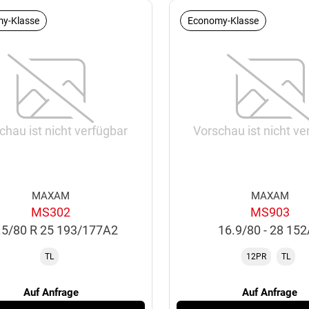
y-Klasse
Economy-Klasse
chau ist nicht verfügbar
Vorschau ist nicht ve
MAXAM
MAXAM
MS302
MS903
.5/80 R 25 193/177A2
16.9/80 - 28 15
TL
12PR
TL
Auf Anfrage
Auf Anfrage