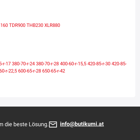
160
TDR900
THB230
XLR880
5-r-17
380-70-r-24
380-70-r-28
400-60-r-15,5
420-85-r-30
420-85-
60-r-22,5
600-65-r-28
650-65-r-42
info@butikumi.at
m die beste Lösung.