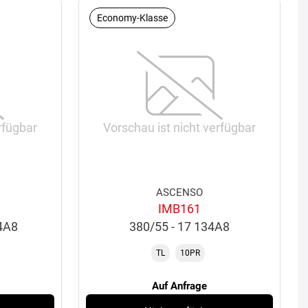
Economy-Klasse
rfügbar
Vorschau ist nicht verfügbar
ASCENSO
IMB161
44A8
380/55 - 17 134A8
TL
10PR
Auf Anfrage