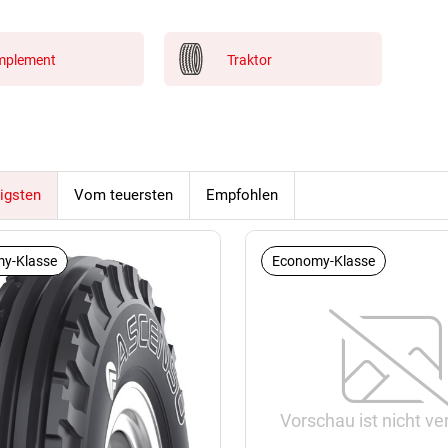
mplement
Traktor
igsten
Vom teuersten
Empfohlen
y-Klasse
Economy-Klasse
Vorschau ist nicht ve