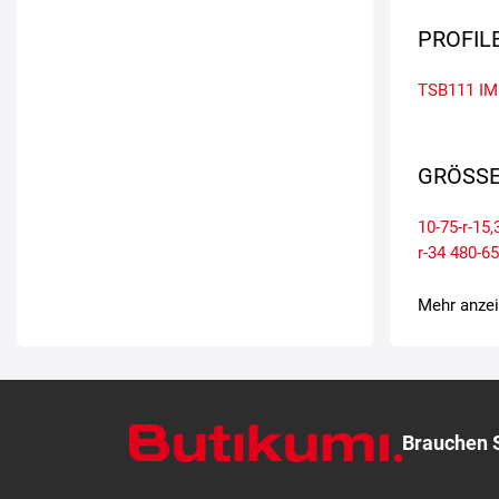
PROFIL
TSB111
IM
GRÖSSE
10-75-r-15,
r-34
480-65
Mehr anze
Brauchen S