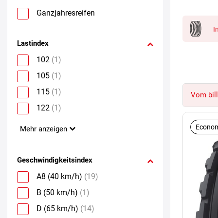
Ganzjahresreifen
I
Lastindex
102
(1)
105
(1)
115
(1)
Vom bill
122
(1)
Econom
Mehr anzeigen
Geschwindigkeitsindex
A8 (40 km/h)
(19)
B (50 km/h)
(1)
D (65 km/h)
(14)