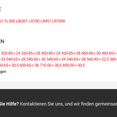
E
61
FL300
LBI301
LR700
LR451
LR7000
N
320-85-r-24
320-85-r-28
420-85-r-24
420-85-r-38
460-85-r-30
460-85-r
r-24
540-65-r-28
540-65-r-30
540-65-r-34
540-65-r-38
560-45-r-22,5
560-
0-65-r-30,5
650-65-r-38
710-50-r-30,5
850-50-r-30,5
igen
ie Hilfe?
Kontaktieren Sie uns, und wir finden gemeinsa