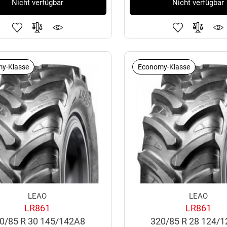
Nicht verfügbar
Nicht verfügbar
y-Klasse
Economy-Klasse
LEAO
LEAO
LR861
LR861
0/85 R 30 145/142A8
320/85 R 28 124/