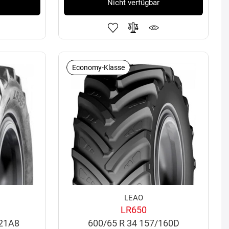
Nicht verfügbar
Economy-Klasse
LEAO
LR650
121A8
600/65 R 34 157/160D