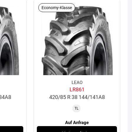
Economy-Klasse
LEAO
LR861
134A8
420/85 R 38 144/141A8
TL
Auf Anfrage