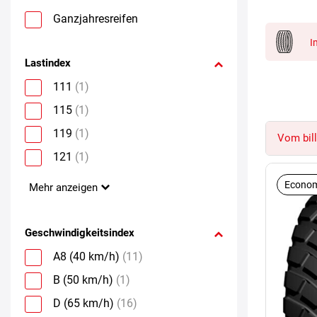
Ganzjahresreifen
I
Lastindex
111
(1)
115
(1)
119
(1)
Vom bill
121
(1)
Econom
Mehr anzeigen
Geschwindigkeitsindex
A8 (40 km/h)
(11)
B (50 km/h)
(1)
D (65 km/h)
(16)