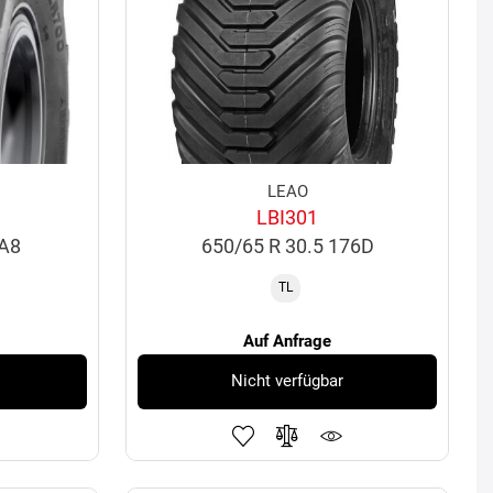
LEAO
LBI301
0A8
650/65 R 30.5 176D
TL
Auf Anfrage
Nicht verfügbar