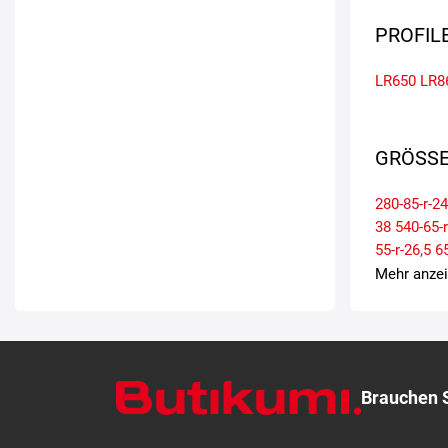
PROFIL
LR650
LR8
GRÖSSE
280-85-r-24
38
540-65-
55-r-26,5
65
Mehr anze
Brauchen S