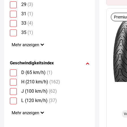
29
(3)
31
(1)
Premiu
33
(4)
35
(1)
Mehr anzeigen
Geschwindigkeitsindex
D (65 km/h)
(1)
H (210 km/h)
(162)
J (100 km/h)
(62)
L (120 km/h)
(37)
Mehr anzeigen
V