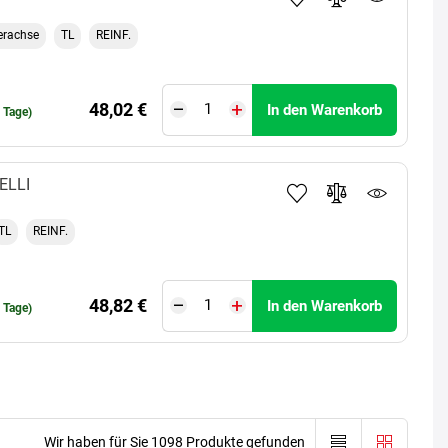
erachse
TL
REINF.
48,02 €
In den Warenkorb
0 Tage)
ELLI
TL
REINF.
48,82 €
In den Warenkorb
0 Tage)
Wir haben für Sie 1098 Produkte gefunden