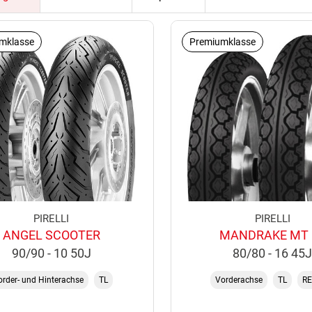
mklasse
Premiumklasse
PIRELLI
PIRELLI
ANGEL SCOOTER
MANDRAKE MT 
90/90 - 10 50J
80/80 - 16 45
order- und Hinterachse
TL
Vorderachse
TL
RE