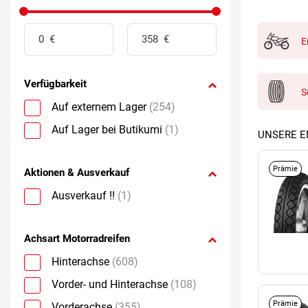
E
Verfügbarkeit
S
Auf externem Lager
(254)
Auf Lager bei Butikumi
(1)
UNSERE 
Prämie
Aktionen & Ausverkauf
Ausverkauf !!
(1)
Achsart Motorradreifen
Hinterachse
(608)
Vorder- und Hinterachse
(108)
Prämie
Vorderachse
(355)