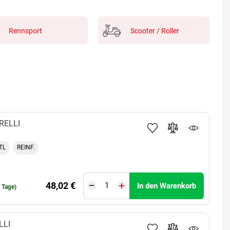
Rennsport
Scooter / Roller
RELLI
TL
REINF.
48,02 €
In den Warenkorb
0 Tage)
LLI