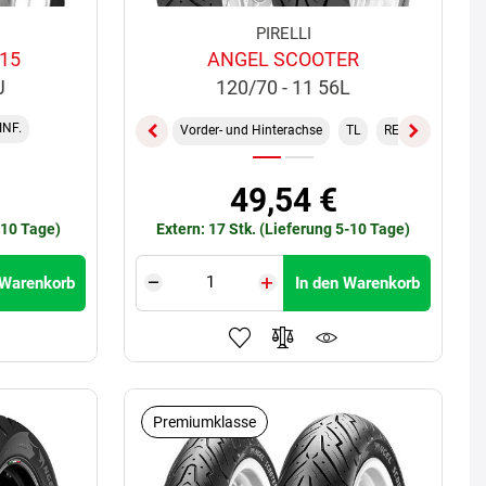
PIRELLI
15
ANGEL SCOOTER
J
120/70 - 11 56L
INF.
Vorder- und Hinterachse
TL
REINF.
49,54 €
-10 Tage)
Extern: 17 Stk. (Lieferung 5-10 Tage)
 Warenkorb
In den Warenkorb
Premiumklasse