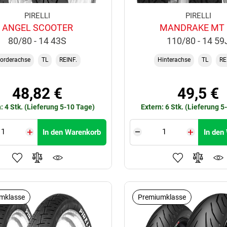
PIRELLI
PIRELLI
ANGEL SCOOTER
MANDRAKE MT 
80/80 - 14 43S
110/80 - 14 59
orderachse
TL
REINF.
Hinterachse
TL
RE
48,82 €
49,5 €
: 4 Stk. (Lieferung 5-10 Tage)
Extern: 6 Stk. (Lieferung 5
In den Warenkorb
In den
mklasse
Premiumklasse