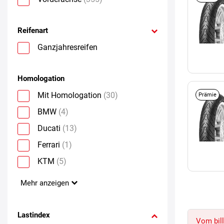
Reifenart
Ganzjahresreifen
Homologation
Mit Homologation
(30)
Prämie
BMW
(4)
Ducati
(13)
Ferrari
(1)
KTM
(5)
Mehr anzeigen
Lastindex
Vom bill