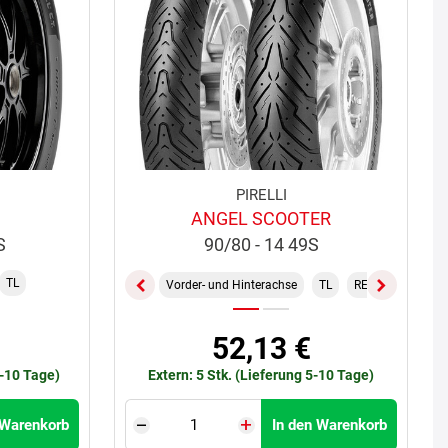
PIRELLI
ANGEL SCOOTER
S
90/80 - 14 49S
TL
Vorder- und Hinterachse
TL
REINF.
52,13 €
5-10 Tage)
Extern: 5 Stk. (Lieferung 5-10 Tage)
 Warenkorb
In den Warenkorb