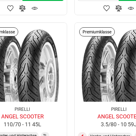
mklasse
Premiumklasse
PIRELLI
PIRELLI
ANGEL SCOOTER
ANGEL SCOOT
110/70 - 11 45L
3.5/80 - 10 59
order- und Hinterachse
TL