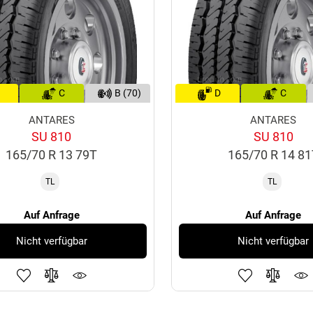
C
B (70)
D
C
ANTARES
ANTARES
SU 810
SU 810
165/70 R 13 79T
165/70 R 14 8
TL
TL
Auf Anfrage
Auf Anfrage
Nicht verfügbar
Nicht verfügbar