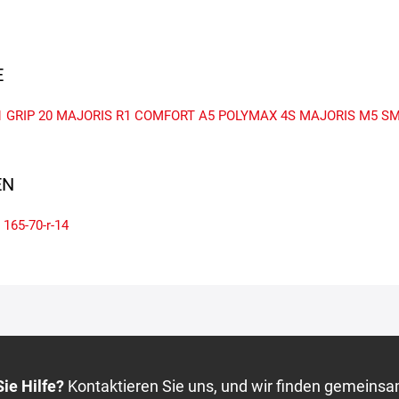
E
1
GRIP 20
MAJORIS R1
COMFORT A5
POLYMAX 4S
MAJORIS M5
SM
N
165-70-r-14
ie Hilfe?
Kontaktieren Sie uns, und wir finden gemeinsa