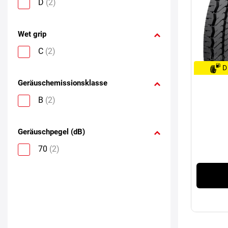
D
(2)
Wet grip
C
(2)
D
Geräuschemissionsklasse
B
(2)
Geräuschpegel (dB)
70
(2)