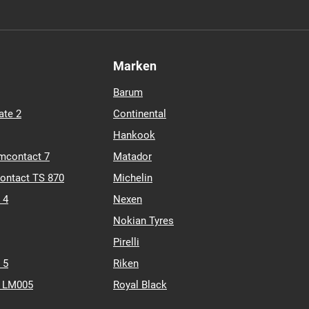
Marken
Barum
ate 2
Continental
Hankook
mcontact 7
Matador
contact TS 870
Michelin
 4
Nexen
Nokian Tyres
Pirelli
 5
Riken
k LM005
Royal Black