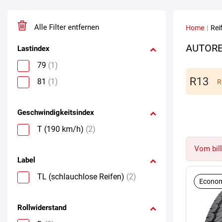
Alle Filter entfernen
Home
|
Rei
AUTORE
Lastindex
79
(1)
81
(1)
R
Geschwindigkeitsindex
T (190 km/h)
(2)
Vom bill
Label
TL (schlauchlose Reifen)
(2)
Econom
Rollwiderstand