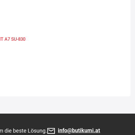
T A7
SU-830
info@butikumi.at
m die beste Lösung.