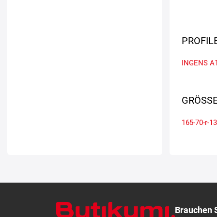
PROFIL
INGENS A
GRÖSSE
165-70-r-13
Brauchen S