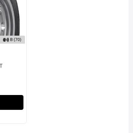
B (70)
1T