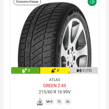
Economy-Klasse
B
D
C (72)
ATLAS
GREEN 2 4S
215/60 R 16 99V
M+S
TL
XL