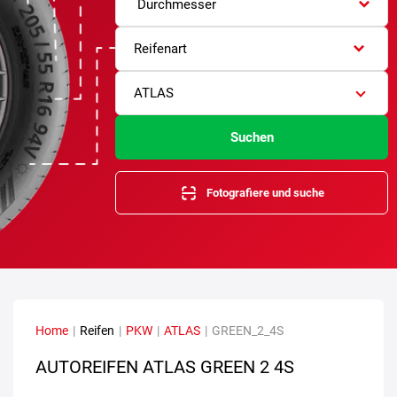
Durchmesser
Reifenart
ATLAS
Suchen
Fotografiere und suche
Home
|
Reifen
|
PKW
|
ATLAS
|
GREEN_2_4S
AUTOREIFEN ATLAS GREEN 2 4S