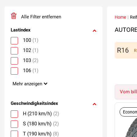
Alle Filter entfernen
Home
|
Rei
AUTORE
Lastindex
100
(1)
102
(1)
R
103
(2)
106
(1)
Mehr anzeigen
Vom bill
Geschwindigkeitsindex
Econom
H (210 km/h)
(2)
S (180 km/h)
(2)
T (190 km/h)
(8)