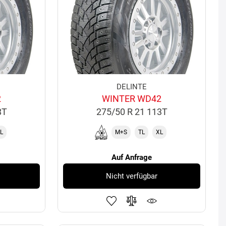
DELINTE
2
WINTER WD42
8T
275/50 R 21 113T
L
M+S
TL
XL
Auf Anfrage
Nicht verfügbar