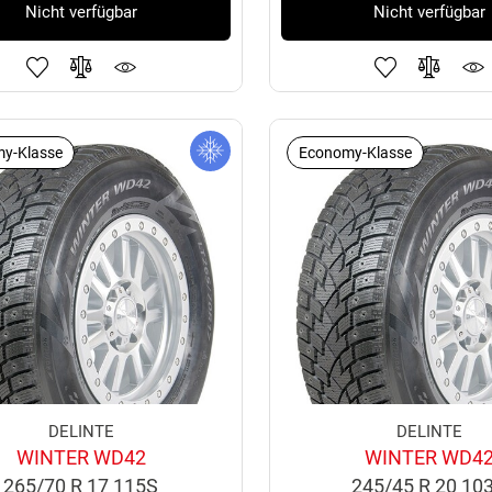
Nicht verfügbar
Nicht verfügbar
y-Klasse
Economy-Klasse
DELINTE
DELINTE
WINTER WD42
WINTER WD4
265/70 R 17 115S
245/45 R 20 10