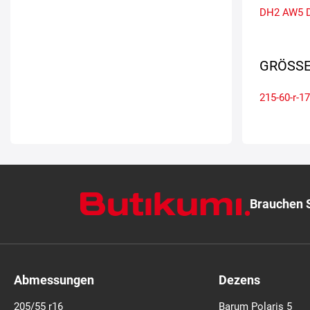
DH2
AW5
GRÖSSE
215-60-r-17
Brauchen S
Abmessungen
Dezens
205/55 r16
Barum Polaris 5