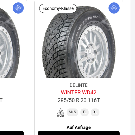
Economy-Klasse
DELINTE
2
WINTER WD42
6T
285/50 R 20 116T
M+S
TL
XL
Auf Anfrage