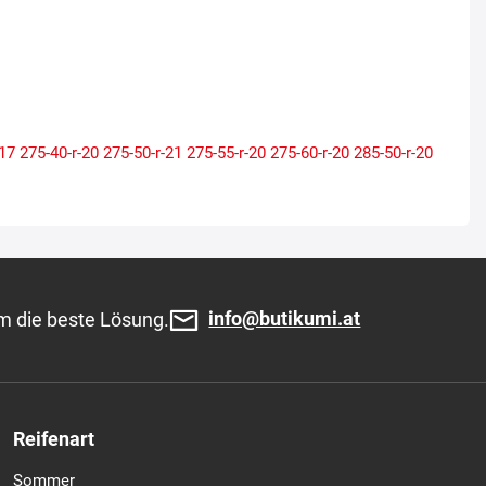
-17
275-40-r-20
275-50-r-21
275-55-r-20
275-60-r-20
285-50-r-20
info@butikumi.at
m die beste Lösung.
Reifenart
Sommer