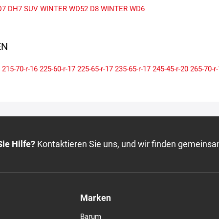
D7
DH7 SUV
WINTER WD52
D8
WINTER WD6
N
215-70-r-16
225-60-r-17
225-65-r-17
235-65-r-17
245-45-r-20
265-70-r
ie Hilfe?
Kontaktieren Sie uns, und wir finden gemeinsa
Marken
Barum