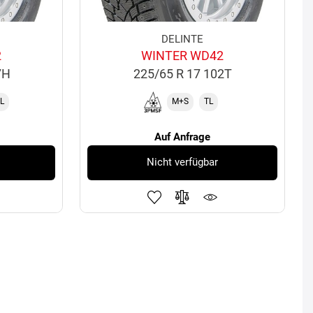
DELINTE
2
WINTER WD42
7H
225/65 R 17 102T
L
M+S
TL
Auf Anfrage
Nicht verfügbar