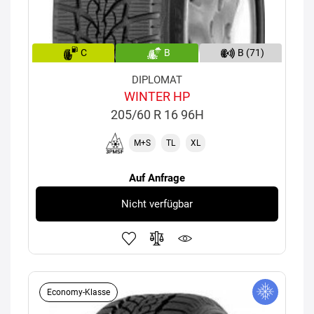
C
B
B (71)
DIPLOMAT
WINTER HP
205/60 R 16 96H
M+S
TL
XL
Auf Anfrage
Nicht verfügbar
Economy-Klasse