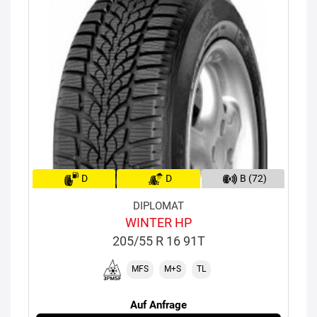
D
D
B (72)
DIPLOMAT
WINTER HP
205/55 R 16 91T
MFS
M+S
TL
Auf Anfrage