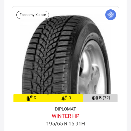
Economy-Klasse
D
D
B (72)
DIPLOMAT
WINTER HP
195/65 R 15 91H