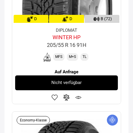
D
D
B (72)
DIPLOMAT
WINTER HP
205/55 R 16 91H
MFS
M+S
TL
Auf Anfrage
Nicht verfügbar
Economy-Klasse