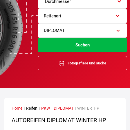
Durchmesser
Reifenart
DIPLOMAT
Suchen
Fotografiere und suche
Home
|
Reifen
|
PKW
|
DIPLOMAT
|
WINTER_HP
AUTOREIFEN DIPLOMAT WINTER HP