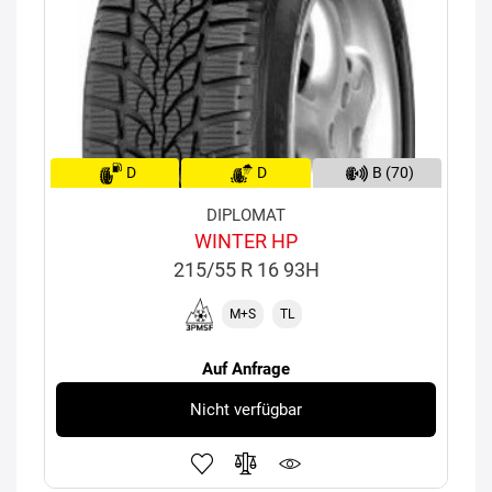
D
D
B (70)
DIPLOMAT
WINTER HP
215/55 R 16 93H
M+S
TL
Auf Anfrage
Nicht verfügbar