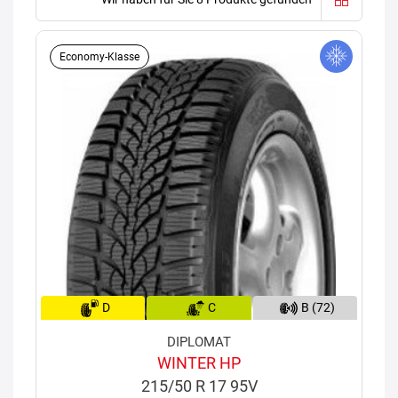
Economy-Klasse
D
C
B (72)
DIPLOMAT
WINTER HP
215/50 R 17 95V