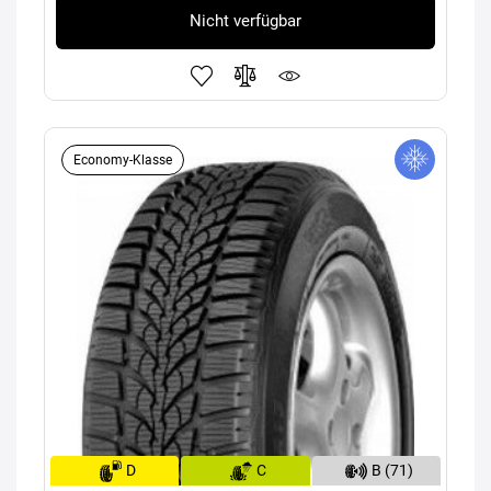
Nicht verfügbar
Economy-Klasse
D
C
B (71)