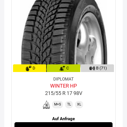
D
C
B (71)
DIPLOMAT
WINTER HP
215/55 R 17 98V
M+S
TL
XL
Auf Anfrage