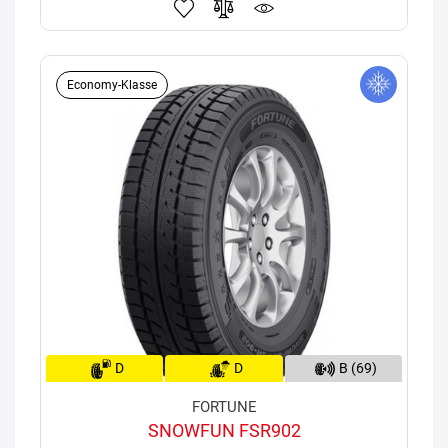
Economy-Klasse
D
D
B (69)
FORTUNE
SNOWFUN FSR902