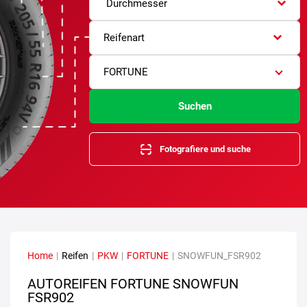
Durchmesser
Reifenart
FORTUNE
Suchen
Fotografiere und suche
Home
|
Reifen
|
PKW
|
FORTUNE
|
SNOWFUN_FSR902
AUTOREIFEN FORTUNE SNOWFUN
FSR902