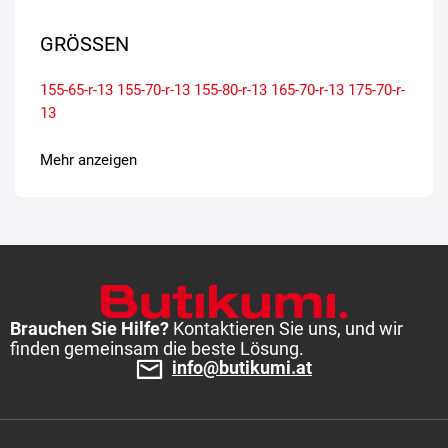
GRÖSSEN
155-65-r-13
155-70-r-13
155-80-r-13
165-70-r-13
175-70-r-
13
Mehr anzeigen
Brauchen Sie Hilfe?
Kontaktieren Sie uns, und wir
finden gemeinsam die beste Lösung.
info@butikumi.at