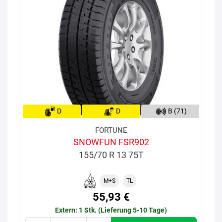
D
D
B (71)
FORTUNE
SNOWFUN FSR902
155/70 R 13 75T
M+S
TL
55,93 €
Extern: 1 Stk. (Lieferung 5-10 Tage)