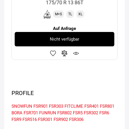
175/70 R 13 86T
M+S
TL
XL
Auf Anfrage
Nicht verfügbar
PROFILE
SNOWFUN FSR901
FSR303
FITCLIME FSR401
FSR801
BORA FSR701
FUNRUN FSR802
FSR5
FSR302
FSR6
FSR9
FSR516
FSR301
FSR902
FSR306