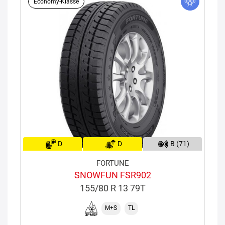
Economy-Klasse
D
D
B (71)
FORTUNE
SNOWFUN FSR902
155/80 R 13 79T
M+S
TL