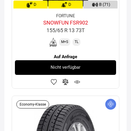
D
D
B (71)
FORTUNE
SNOWFUN FSR902
155/65 R 13 73T
M+S
TL
Auf Anfrage
Nicht verfügbar
Economy-Klasse