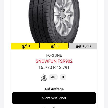
D
D
B (71)
FORTUNE
SNOWFUN FSR902
165/70 R 13 79T
M+S
TL
Auf Anfrage
Nicht verfügbar