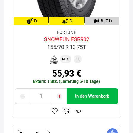
D
D
B (71)
FORTUNE
SNOWFUN FSR902
155/70 R 13 75T
M+S
TL
55,93 €
Extern: 1 Stk. (Lieferung 5-10 Tage)
In den Warenkorb