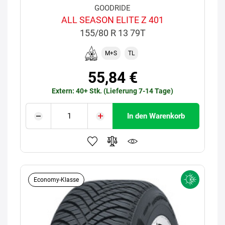
GOODRIDE
ALL SEASON ELITE Z 401
155/80 R 13 79T
M+S
TL
55,84 €
Extern: 40+ Stk. (Lieferung 7-14 Tage)
In den Warenkorb
Economy-Klasse