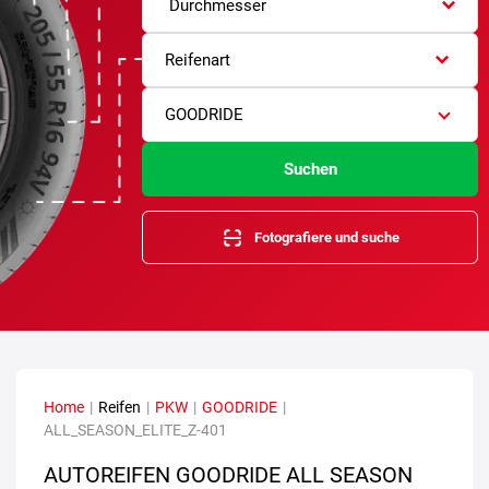
Durchmesser
Reifenart
GOODRIDE
Suchen
Fotografiere und suche
Home
|
Reifen
|
PKW
|
GOODRIDE
|
ALL_SEASON_ELITE_Z-401
AUTOREIFEN GOODRIDE ALL SEASON