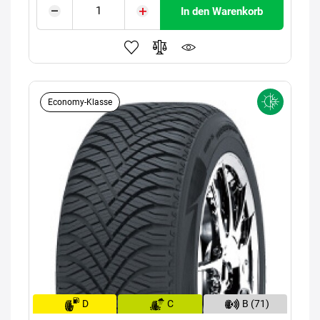
In den Warenkorb
Economy-Klasse
D
C
B (71)