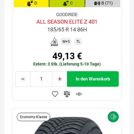
D
C
B (71)
GOODRIDE
ALL SEASON ELITE Z 401
185/65 R 14 86H
M+S
TL
49,13 €
Extern: 3 Stk. (Lieferung 5-10 Tage)
In den Warenkorb
Economy-Klasse