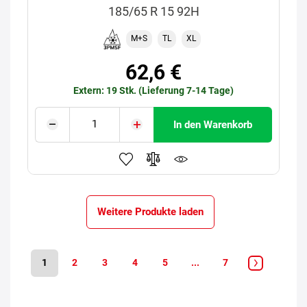
185/65 R 15 92H
M+S
TL
XL
62,6 €
Extern: 19 Stk. (Lieferung 7-14 Tage)
In den Warenkorb
Weitere Produkte laden
1
2
3
4
5
...
7