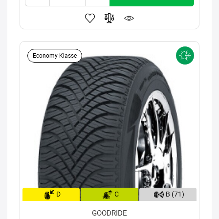
Economy-Klasse
D
C
B (71)
GOODRIDE