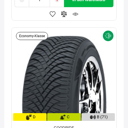
Economy-Klasse
D
C
B (71)
GOODRIDE