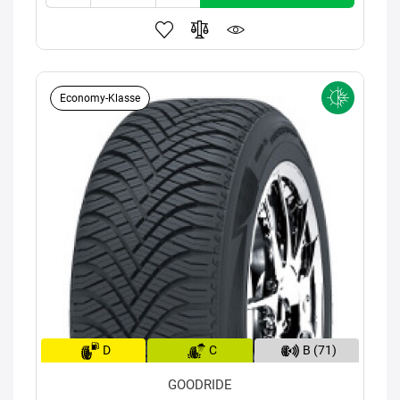
Economy-Klasse
D
C
B (71)
GOODRIDE