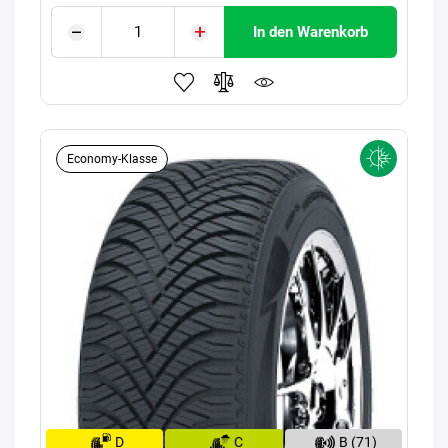
In den Warenkorb
Economy-Klasse
D
C
B (71)