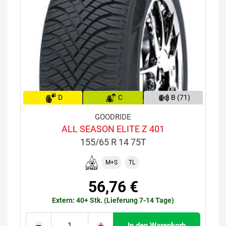
D
C
B (71)
GOODRIDE
ALL SEASON ELITE Z 401
155/65 R 14 75T
M+S
TL
56,76 €
Extern: 40+ Stk. (Lieferung 7-14 Tage)
In den Warenkorb