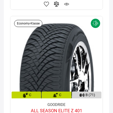
Economy-Klasse
C
C
B (71)
GOODRIDE
ALL SEASON ELITE Z 401