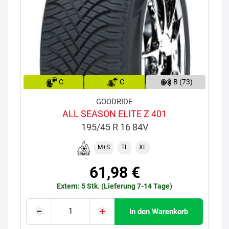
C
C
B (73)
GOODRIDE
ALL SEASON ELITE Z 401
195/45 R 16 84V
M+S
TL
XL
61,98 €
Extern: 5 Stk. (Lieferung 7-14 Tage)
In den Warenkorb