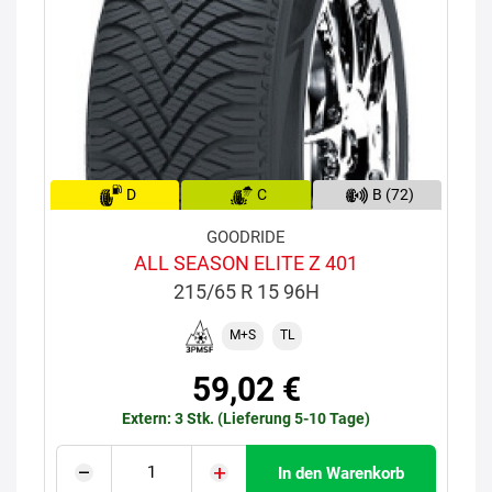
D
C
B (72)
GOODRIDE
ALL SEASON ELITE Z 401
215/65 R 15 96H
M+S
TL
59,02 €
Extern: 3 Stk. (Lieferung 5-10 Tage)
In den Warenkorb