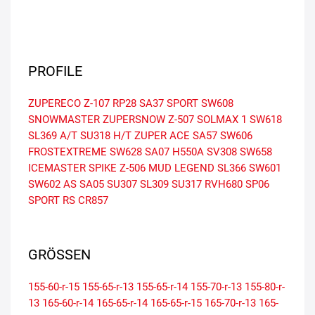
PROFILE
ZUPERECO Z-107
RP28
SA37 SPORT
SW608
SNOWMASTER
ZUPERSNOW Z-507
SOLMAX 1
SW618
SL369 A/T
SU318 H/T
ZUPER ACE SA57
SW606
FROSTEXTREME
SW628
SA07
H550A
SV308
SW658
ICEMASTER SPIKE Z-506
MUD LEGEND SL366
SW601
SW602 AS
SA05
SU307
SL309
SU317
RVH680
SP06
SPORT RS
CR857
GRÖSSEN
155-60-r-15
155-65-r-13
155-65-r-14
155-70-r-13
155-80-r-
13
165-60-r-14
165-65-r-14
165-65-r-15
165-70-r-13
165-