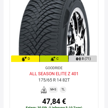
D
C
B (71)
GOODRIDE
ALL SEASON ELITE Z 401
175/65 R 14 82T
M+S
TL
47,84 €
Extern: 30 Stk. (Lieferung 5-10 Tage)