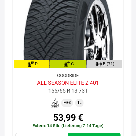
D
C
B (71)
GOODRIDE
ALL SEASON ELITE Z 401
155/65 R 13 73T
M+S
TL
53,99 €
Extern: 14 Stk. (Lieferung 7-14 Tage)