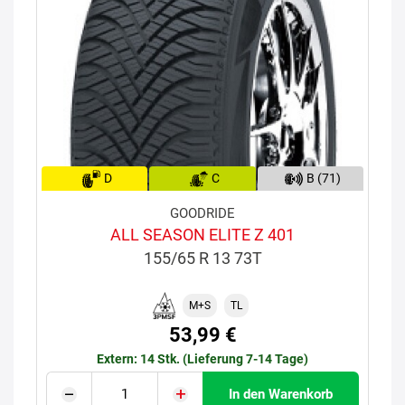
D
C
B (71)
GOODRIDE
ALL SEASON ELITE Z 401
155/65 R 13 73T
M+S
TL
53,99 €
Extern: 14 Stk. (Lieferung 7-14 Tage)
In den Warenkorb