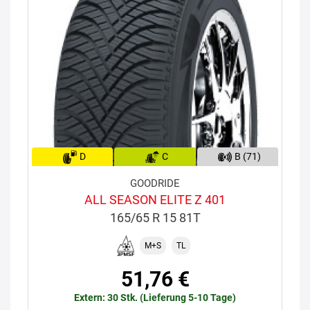
D
C
B (71)
GOODRIDE
ALL SEASON ELITE Z 401
165/65 R 15 81T
M+S
TL
51,76 €
Extern: 30 Stk. (Lieferung 5-10 Tage)