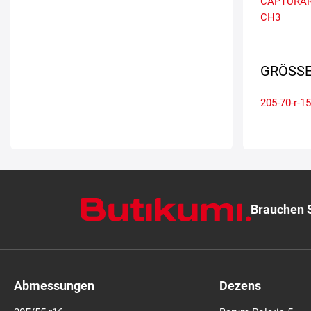
CAPTURAR
CH3
GRÖSSE
205-70-r-15
Brauchen S
Abmessungen
Dezens