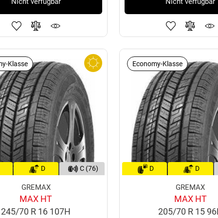
Nicht verfügbar
Nicht verfügbar
y-Klasse
Economy-Klasse
D
C (76)
D
D
GREMAX
GREMAX
MAX HT
MAX HT
245/70 R 16 107H
205/70 R 15 9