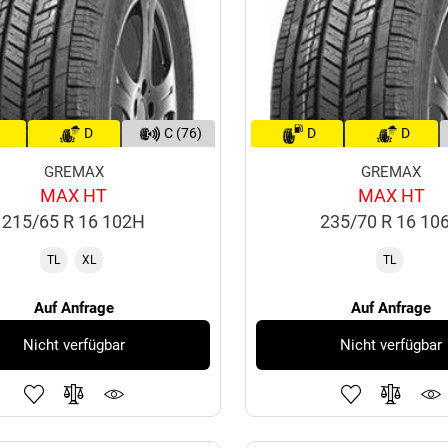
D
C (76)
D
D
GREMAX
GREMAX
MAX HT
MAX HT
215/65 R 16 102H
235/70 R 16 10
TL
XL
TL
Auf Anfrage
Auf Anfrage
Nicht verfügbar
Nicht verfügbar