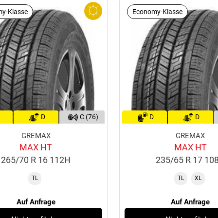
y-Klasse
Economy-Klasse
D
C (76)
D
D
GREMAX
GREMAX
MAX HT
MAX HT
265/70 R 16 112H
235/65 R 17 10
TL
TL
XL
Auf Anfrage
Auf Anfrage