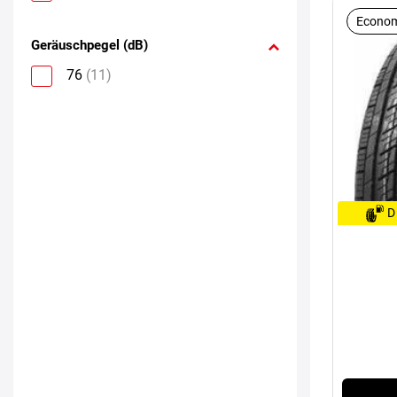
Econom
Geräuschpegel (dB)
76
(11)
D