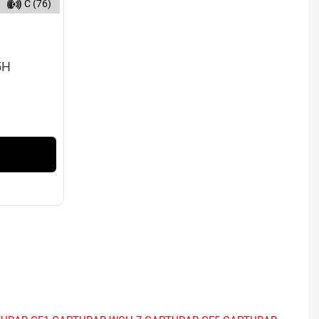
C (76)
5H