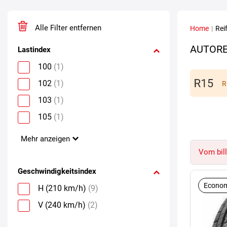
Alle Filter entfernen
Home
|
Rei
AUTORE
Lastindex
100
(1)
102
(1)
R
103
(1)
105
(1)
Mehr anzeigen
Vom bill
Geschwindigkeitsindex
Econom
H (210 km/h)
(9)
V (240 km/h)
(2)