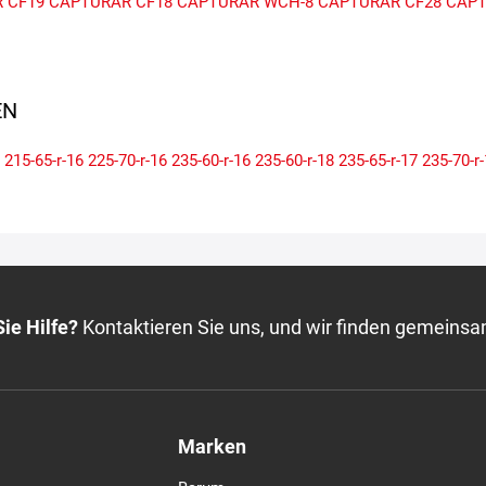
 CF19
CAPTURAR CF18
CAPTURAR WCH-8
CAPTURAR CF28
CAPT
N
215-65-r-16
225-70-r-16
235-60-r-16
235-60-r-18
235-65-r-17
235-70-r
ie Hilfe?
Kontaktieren Sie uns, und wir finden gemeinsa
Marken