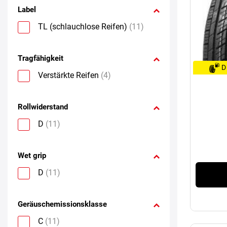
Label
TL (schlauchlose Reifen)
(11)
Tragfähigkeit
D
Verstärkte Reifen
(4)
Rollwiderstand
D
(11)
Wet grip
D
(11)
Geräuschemissionsklasse
C
(11)