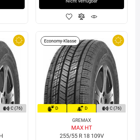
Nicht verfügbar
Economy-Klasse
C (76)
D
D
C (76)
GREMAX
MAX HT
6H
255/55 R 18 109V