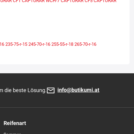
URAR CF1
CAPTURAR WCH-7
CAPTURAR CF5
CAPTURAR
-16
235-75-r-15
245-70-r-16
255-55-r-18
265-70-r-16
info@butikumi.at
m die beste Lösung.
Reifenart