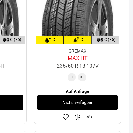
C (76)
D
D
C (76)
GREMAX
MAX HT
6H
235/60 R 18 107V
TL
XL
Auf Anfrage
Nicht verfügbar