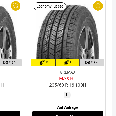
Economy-Klasse
C (76)
D
D
C (76)
GREMAX
MAX HT
8H
235/60 R 16 100H
TL
Auf Anfrage