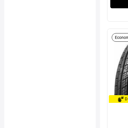
Econom
D