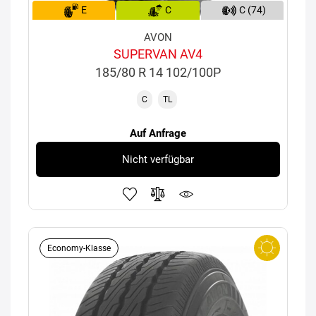
E
C
C (74)
AVON
SUPERVAN AV4
185/80 R 14 102/100P
C
TL
Auf Anfrage
Nicht verfügbar
Economy-Klasse