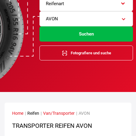
Reifenart
AVON
Suchen
Fotografiere und suche
Home
|
Reifen
|
Van/Transporter
|
AVON
TRANSPORTER REIFEN AVON