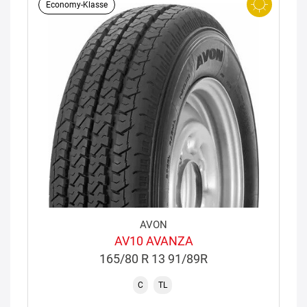
Economy-Klasse
AVON
AV10 AVANZA
165/80 R 13 91/89R
C
TL