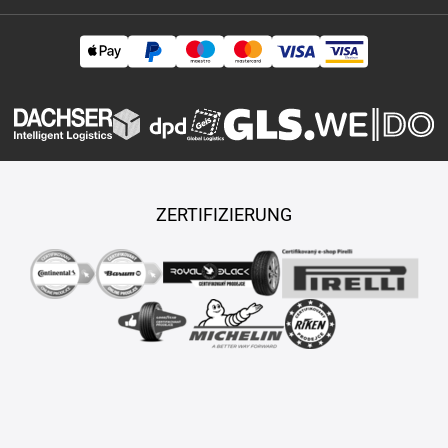
ZERTIFIZIERUNG
Copyright © 2026 TASY s.r.o., Alle Rechte vorbehalten.
Maßgeschneiderte E-Shops und Fahrgeschäfte werden von
PUXDESIGN erstellt.