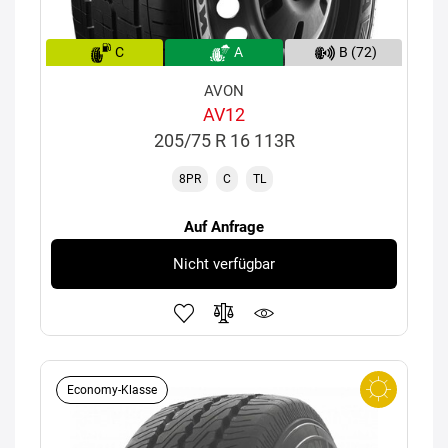
C
A
B (72)
AVON
AV12
205/75 R 16 113R
8PR
C
TL
Auf Anfrage
Nicht verfügbar
Economy-Klasse