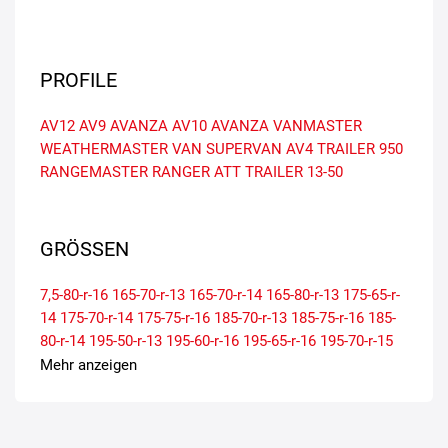
PROFILE
AV12
AV9 AVANZA
AV10 AVANZA
VANMASTER
WEATHERMASTER VAN
SUPERVAN AV4
TRAILER 950
RANGEMASTER
RANGER ATT
TRAILER 13-50
GRÖSSEN
7,5-80-r-16
165-70-r-13
165-70-r-14
165-80-r-13
175-65-r-
14
175-70-r-14
175-75-r-16
185-70-r-13
185-75-r-16
185-
80-r-14
195-50-r-13
195-60-r-16
195-65-r-16
195-70-r-15
195-75-r-16
195-80-r-14
205-65-r-15
205-65-r-16
205-75-r-
Mehr anzeigen
16
215-60-r-16
215-60-r-17
215-65-r-15
215-65-r-16
215-
70-r-15
215-75-r-16
225-65-r-16
225-70-r-15
225-75-r-16
235-65-r-16
235-85-r-16