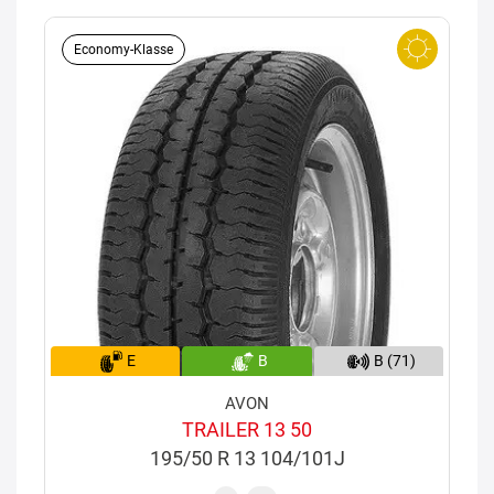
Economy-Klasse
E
B
B (71)
AVON
TRAILER 13 50
195/50 R 13 104/101J