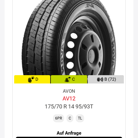
D
C
B (72)
AVON
AV12
175/70 R 14 95/93T
6PR
C
TL
Auf Anfrage