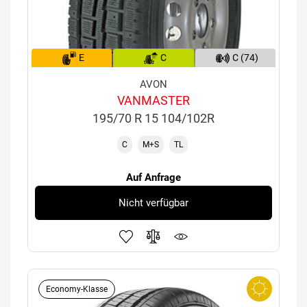
E
C
C (74)
AVON
VANMASTER
195/70 R 15 104/102R
C
M+S
TL
Auf Anfrage
Nicht verfügbar
Economy-Klasse