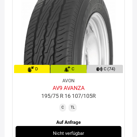
D
C
C (74)
AVON
AV9 AVANZA
195/75 R 16 107/105R
C
TL
Auf Anfrage
Nicht verfügbar