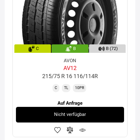
C
B
B (72)
AVON
AV12
215/75 R 16 116/114R
C
TL
10PR
Auf Anfrage
Nicht verfügbar