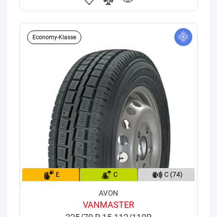
Economy-Klasse
E
C
C (74)
AVON
VANMASTER