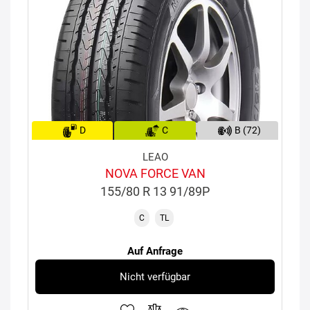
D
C
B (72)
LEAO
NOVA FORCE VAN
155/80 R 13 91/89P
C
TL
Auf Anfrage
Nicht verfügbar