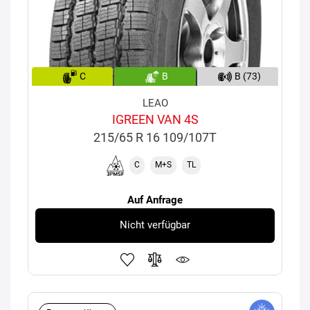
C
B
B (73)
LEAO
IGREEN VAN 4S
215/65 R 16 109/107T
C
M+S
TL
Auf Anfrage
Nicht verfügbar