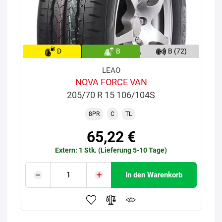
D
B
B (72)
LEAO
NOVA FORCE VAN
205/70 R 15 106/104S
8PR
C
TL
65,22 €
Extern: 1 Stk. (Lieferung 5-10 Tage)
In den Warenkorb