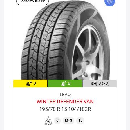
Economy-Klasse
D
B
B (73)
LEAO
WINTER DEFENDER VAN
195/70 R 15 104/102R
C
M+S
TL