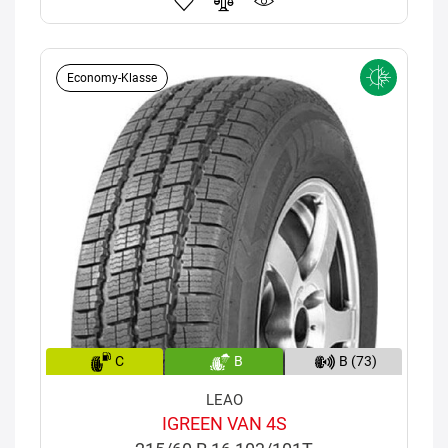
Economy-Klasse
C
B
B (73)
LEAO
IGREEN VAN 4S