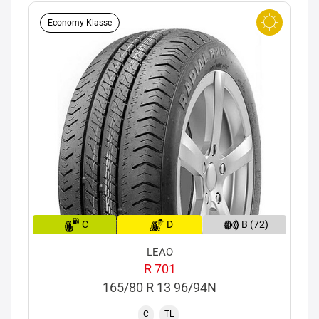
Economy-Klasse
C
D
B (72)
LEAO
R 701
165/80 R 13 96/94N
C
TL