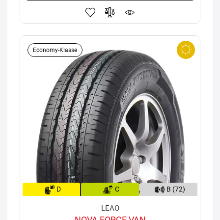
Economy-Klasse
D
C
B (72)
LEAO
NOVA FORCE VAN