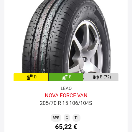
D
B
B (72)
LEAO
NOVA FORCE VAN
205/70 R 15 106/104S
8PR
C
TL
65,22 €