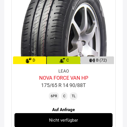
D
C
B (72)
LEAO
NOVA FORCE VAN HP
175/65 R 14 90/88T
6PR
C
TL
Auf Anfrage
Nicht verfügbar