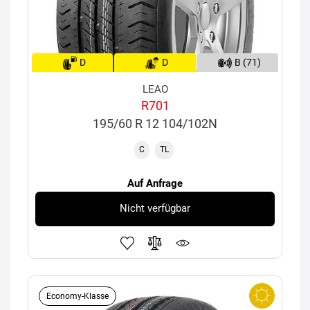
D
D
B (71)
LEAO
R701
195/60 R 12 104/102N
C
TL
Auf Anfrage
Nicht verfügbar
Economy-Klasse