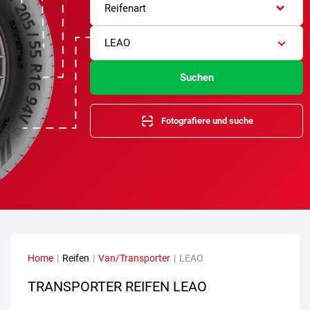
Reifenart
LEAO
Suchen
Fotografiere und suche
Home
|
Reifen
|
Van/Transporter
|
LEAO
TRANSPORTER REIFEN LEAO