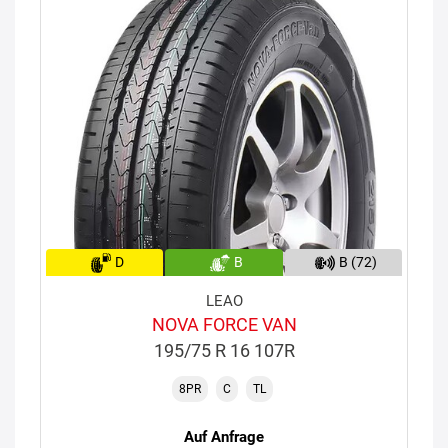
D
B
B (72)
LEAO
NOVA FORCE VAN
195/75 R 16 107R
8PR
C
TL
Auf Anfrage