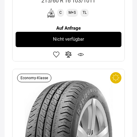
215/60 R 16 103/101T
C
M+S
TL
Auf Anfrage
Nicht verfügbar
Economy-Klasse