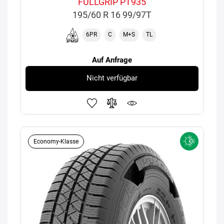
FULLGRIP PT935
195/60 R 16 99/97T
6PR
C
M+S
TL
Auf Anfrage
Nicht verfügbar
Economy-Klasse