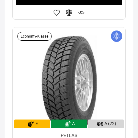
Economy-Klasse
E
A
A (72)
PETLAS