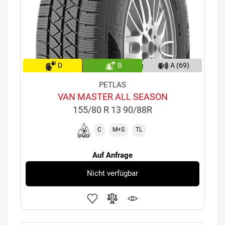
D
B
A (69)
PETLAS
VAN MASTER ALL SEASON
155/80 R 13 90/88R
C
M+S
TL
Auf Anfrage
Nicht verfügbar