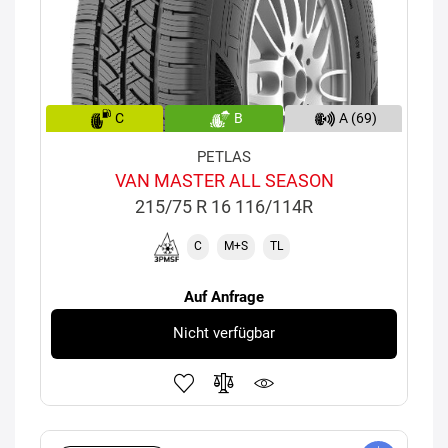
C
B
A (69)
PETLAS
VAN MASTER ALL SEASON
215/75 R 16 116/114R
C
M+S
TL
Auf Anfrage
Nicht verfügbar