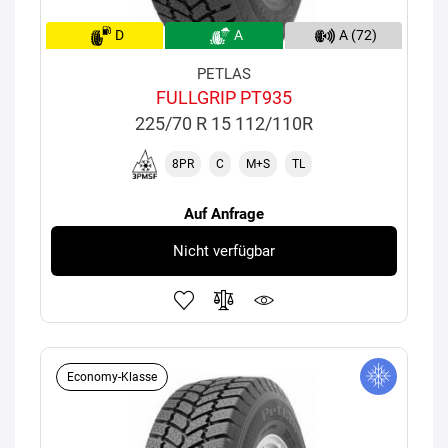
D
A
A (72)
PETLAS
FULLGRIP PT935
225/70 R 15 112/110R
8PR
C
M+S
TL
Auf Anfrage
Nicht verfügbar
Economy-Klasse