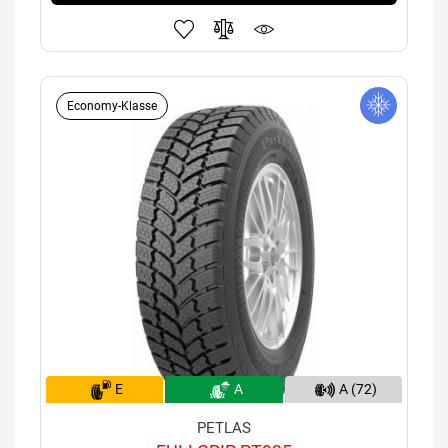
Economy-Klasse
E
A
A (72)
PETLAS