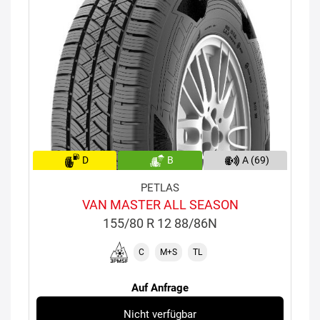
D
B
A (69)
PETLAS
VAN MASTER ALL SEASON
155/80 R 12 88/86N
C
M+S
TL
Auf Anfrage
Nicht verfügbar