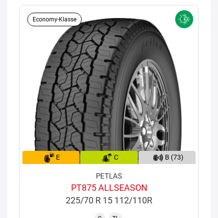
Economy-Klasse
E
C
B (73)
PETLAS
PT875 ALLSEASON
225/70 R 15 112/110R