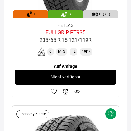
F
B
B (73)
PETLAS
FULLGRIP PT935
235/65 R 16 121/119R
C
M+S
TL
10PR
Auf Anfrage
Nicht verfügbar
Economy-Klasse