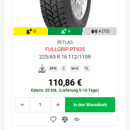
D
A
A (72)
PETLAS
FULLGRIP PT935
225/65 R 16 112/110R
8PR
C
M+S
TL
110,86 €
Extern: 20 Stk. (Lieferung 5-10 Tage)
In den Warenkorb