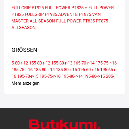
FULLGRIP PT925
FULL POWER PT825 +
FULL POWER
PT825
FULLGRIP PT935
ADVENTE PT875
VAN
MASTER ALL SEASON
FULL POWER PT835
PT875
ALLSEASON
GRÖSSEN
5-80-r-12
155-80-r-12
155-80-r-13
165-70-r-14
175-75-r-16
185-75-r-16
185-80-r-14
185-80-r-15
195-60-r-16
195-65-r-
16
195-70-r-15
195-75-r-16
195-80-r-14
195-80-r-15
205-
65-r-15
205-65-r-16
205-70-r-15
205-75-r-16
205-80-r-14
Mehr anzeigen
215-65-r-15
215-65-r-16
215-70-r-15
215-75-r-16
215-80-r-
14
225-65-r-16
225-70-r-15
225-75-r-16
235-65-r-16
285-
65-r-16