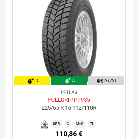
D
A
A (72)
PETLAS
FULLGRIP PT935
225/65 R 16 112/110R
8PR
C
M+S
TL
110,86 €