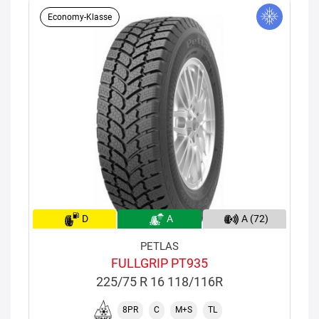
Economy-Klasse
D
A
A (72)
PETLAS
FULLGRIP PT935
225/75 R 16 118/116R
8PR
C
M+S
TL