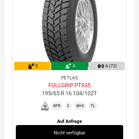
E
A
A (72)
PETLAS
FULLGRIP PT935
195/65 R 16 104/102T
8PR
C
M+S
TL
Auf Anfrage
Nicht verfügbar