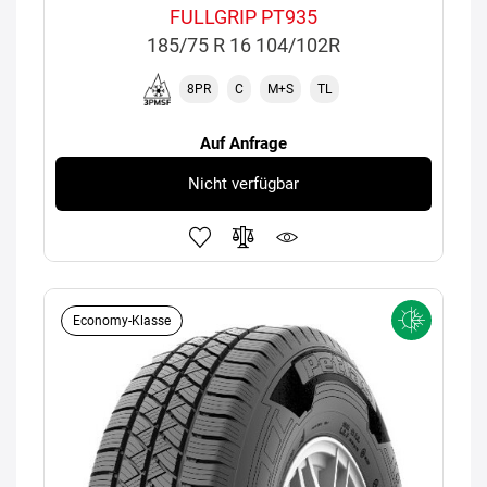
FULLGRIP PT935
185/75 R 16 104/102R
8PR
C
M+S
TL
Auf Anfrage
Nicht verfügbar
Economy-Klasse