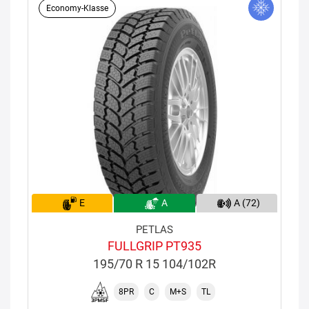
Economy-Klasse
E
A
A (72)
PETLAS
FULLGRIP PT935
195/70 R 15 104/102R
8PR
C
M+S
TL