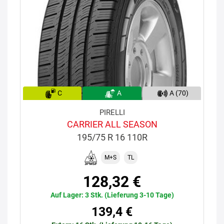
C
A
A (70)
PIRELLI
CARRIER ALL SEASON
195/75 R 16 110R
M+S
TL
128,32 €
Auf Lager: 3 Stk. (Lieferung 3-10 Tage)
139,4 €