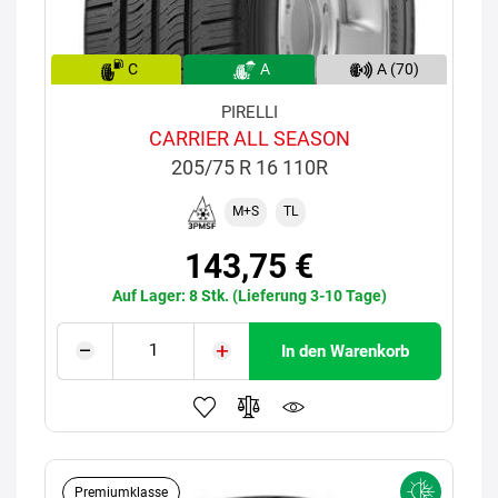
C
A
A (70)
PIRELLI
CARRIER ALL SEASON
205/75 R 16 110R
M+S
TL
143,75 €
Auf Lager: 8 Stk. (Lieferung 3-10 Tage)
In den Warenkorb
Premiumklasse