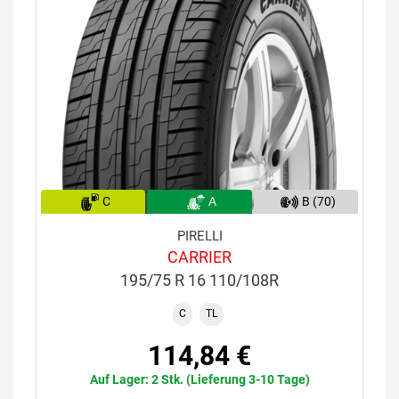
C
A
B (70)
PIRELLI
CARRIER
195/75 R 16 110/108R
C
TL
114,84 €
Auf Lager: 2 Stk. (Lieferung 3-10 Tage)