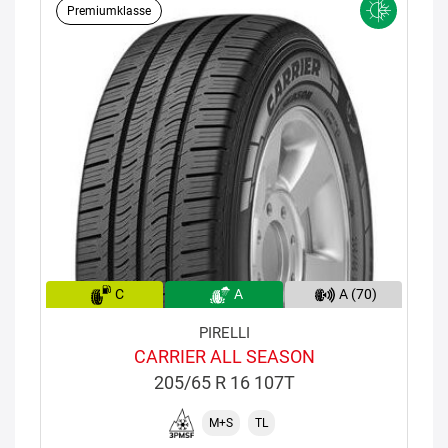
Premiumklasse
C
A
A (70)
PIRELLI
CARRIER ALL SEASON
205/65 R 16 107T
M+S
TL