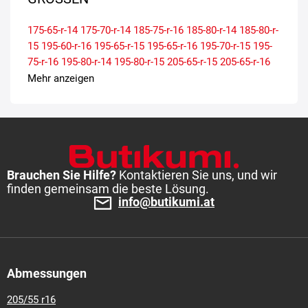
175-65-r-14
175-70-r-14
185-75-r-16
185-80-r-14
185-80-r-
15
195-60-r-16
195-65-r-15
195-65-r-16
195-70-r-15
195-
75-r-16
195-80-r-14
195-80-r-15
205-65-r-15
205-65-r-16
205-70-r-15
205-75-r-16
215-60-r-16
215-60-r-17
215-65-r-
Mehr anzeigen
15
215-65-r-16
215-70-r-15
215-75-r-16
225-55-r-17
225-
60-r-16
225-65-r-16
225-70-r-15
225-75-r-16
235-60-r-17
235-65-r-16
Brauchen Sie Hilfe?
Kontaktieren Sie uns, und wir
finden gemeinsam die beste Lösung.
info@butikumi.at
Abmessungen
205/55 r16