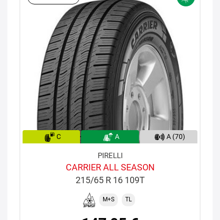
C
A
A (70)
PIRELLI
CARRIER ALL SEASON
215/65 R 16 109T
M+S
TL