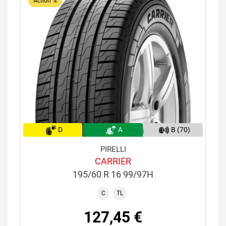
Action %
D
A
B (70)
PIRELLI
CARRIER
195/60 R 16 99/97H
C
TL
127,45 €