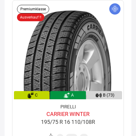
Premiumklasse
Ausverkauf !!
C
A
B (73)
PIRELLI
CARRIER WINTER
195/75 R 16 110/108R