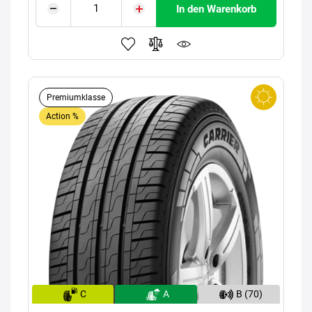
In den Warenkorb
Premiumklasse
Action %
C
A
B (70)