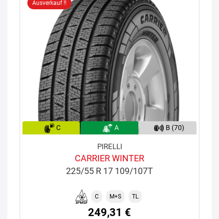
Ausverkauf !!
C
A
B (70)
PIRELLI
CARRIER WINTER
225/55 R 17 109/107T
C
M+S
TL
249,31 €