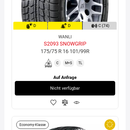
D
D
C (74)
WANLI
S2093 SNOWGRIP
175/75 R 16 101/99R
C
M+S
TL
Auf Anfrage
Nicht verfügbar
Economy-Klasse