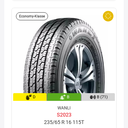
Economy-Klasse
D
B
B (71)
WANLI
S2023
235/65 R 16 115T