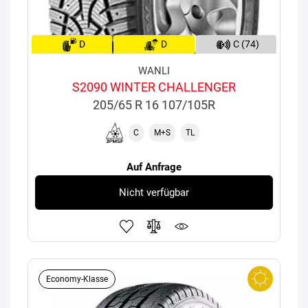
D
D
C (74)
WANLI
S2090 WINTER CHALLENGER
205/65 R 16 107/105R
C
M+S
TL
Auf Anfrage
Nicht verfügbar
Economy-Klasse