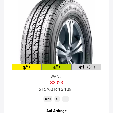
D
C
B (71)
WANLI
S2023
215/60 R 16 108T
8PR
C
TL
Auf Anfrage