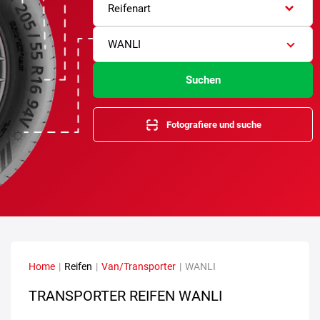
Reifenart
WANLI
Suchen
Fotografiere und suche
Home
|
Reifen
|
Van/Transporter
|
WANLI
TRANSPORTER REIFEN WANLI