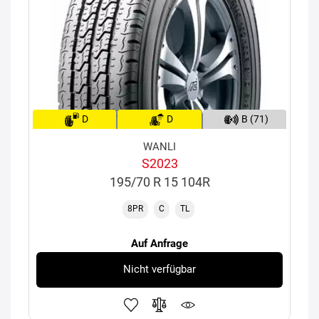
D
D
B (71)
WANLI
S2023
195/70 R 15 104R
8PR
C
TL
Auf Anfrage
Nicht verfügbar