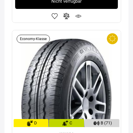
Nicht verfügbar
Economy-Klasse
D
C
B (71)