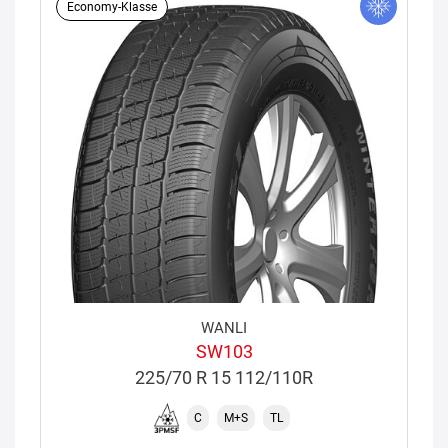
Economy-Klasse
WANLI
SW103
225/70 R 15 112/110R
C
M+S
TL