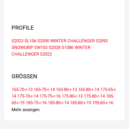
PROFILE
S2023
SL106
S2090 WINTER CHALLENGER
S2093
SNOWGRIP
SW103
S2028
S1086 WINTER
CHALLENGER
S2022
GRÖSSEN
165-70-r-13
165-70-r-14
165-80-r-13
165-80-r-14
175-65-r-
14
175-70-r-14
175-75-r-16
175-80-r-13
175-80-r-14
185-
65-r-15
185-75-r-16
185-80-r-14
185-80-r-15
195-60-r-16
195-65-r-16
195-70-r-15
195-75-r-16
195-80-r-14
195-80-r-
Mehr anzeigen
15
205-60-r-16
205-65-r-15
205-65-r-16
205-70-r-15
205-
80-r-14
215-60-r-16
215-65-r-16
215-70-r-15
215-75-r-16