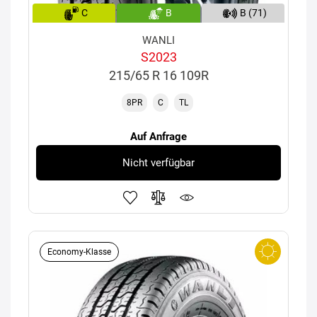
C
B
B (71)
WANLI
S2023
215/65 R 16 109R
8PR
C
TL
Auf Anfrage
Nicht verfügbar
Economy-Klasse