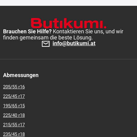
225-65-r-16
225-70-r-15
225-75-r-16
235-65-r-16
Brauchen Sie Hilfe?
Kontaktieren Sie uns, und wir
finden gemeinsam die beste Lösung.
info@butikumi.at
Abmessungen
205/55 r16
225/45 r17
195/65 r15
225/40 r18
215/55 r17
235/45 r18