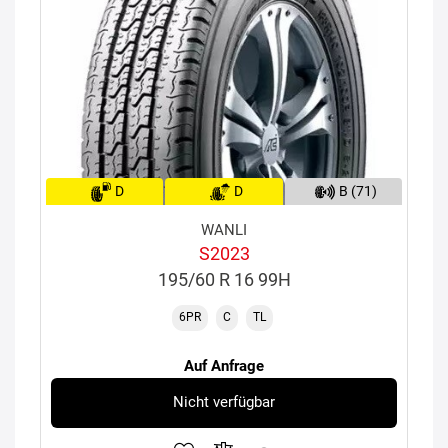
D
D
B (71)
WANLI
S2023
195/60 R 16 99H
6PR
C
TL
Auf Anfrage
Nicht verfügbar