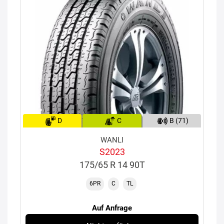
D
C
B (71)
WANLI
S2023
175/65 R 14 90T
6PR
C
TL
Auf Anfrage