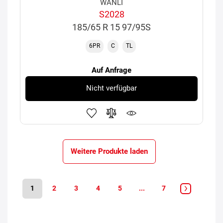
WANLI
S2028
185/65 R 15 97/95S
6PR
C
TL
Auf Anfrage
Nicht verfügbar
Weitere Produkte laden
1
2
3
4
5
...
7