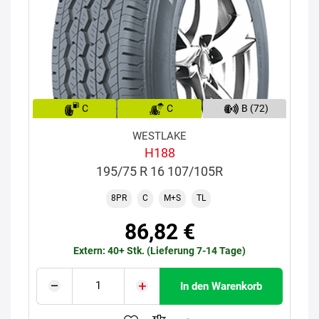
C
C
B (72)
WESTLAKE
H188
195/75 R 16 107/105R
8PR
C
M+S
TL
86,82 €
Extern: 40+ Stk. (Lieferung 7-14 Tage)
In den Warenkorb