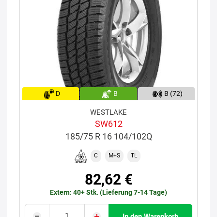
D
B
B (72)
WESTLAKE
SW612
185/75 R 16 104/102Q
C
M+S
TL
82,62 €
Extern: 40+ Stk. (Lieferung 7-14 Tage)
In den Warenkorb