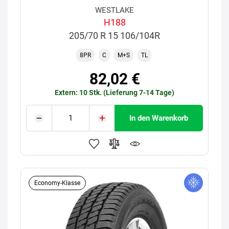
WESTLAKE
H188
205/70 R 15 106/104R
8PR
C
M+S
TL
82,02 €
Extern: 10 Stk. (Lieferung 7-14 Tage)
In den Warenkorb
Economy-Klasse