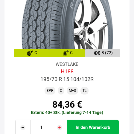
C
C
B (72)
WESTLAKE
H188
195/70 R 15 104/102R
8PR
C
M+S
TL
84,36 €
Extern: 40+ Stk. (Lieferung 7-14 Tage)
In den Warenkorb