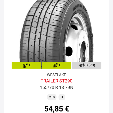
C
C
B (70)
WESTLAKE
TRAILER ST290
165/70 R 13 79N
M+S
TL
54,85 €