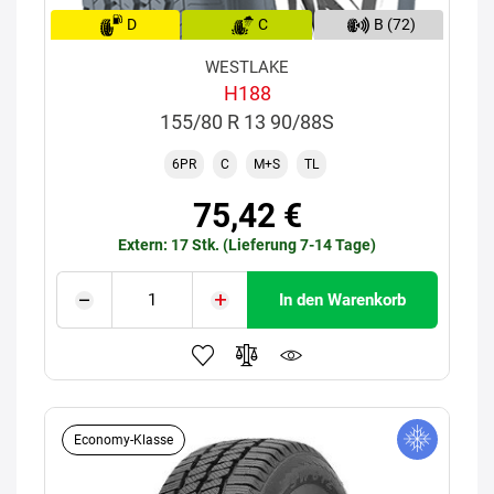
D
C
B (72)
WESTLAKE
H188
155/80 R 13 90/88S
6PR
C
M+S
TL
75,42 €
Extern: 17 Stk. (Lieferung 7-14 Tage)
In den Warenkorb
Economy-Klasse