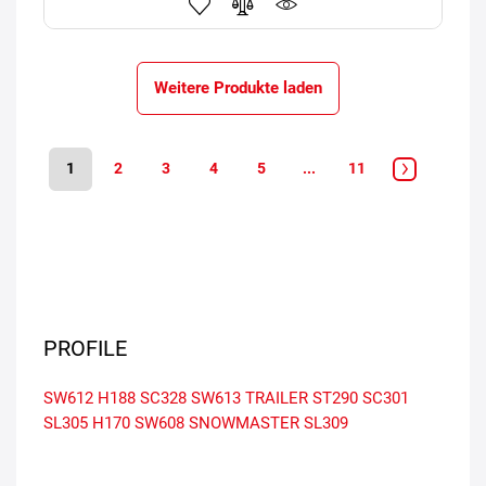
Weitere Produkte laden
1
2
3
4
5
...
11
PROFILE
SW612
H188
SC328
SW613
TRAILER ST290
SC301
SL305
H170
SW608 SNOWMASTER
SL309