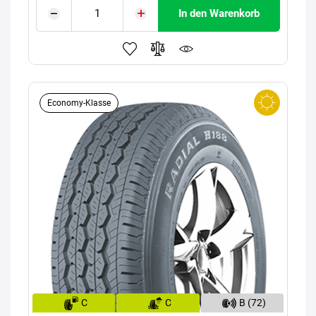
In den Warenkorb
Economy-Klasse
C
C
B (72)