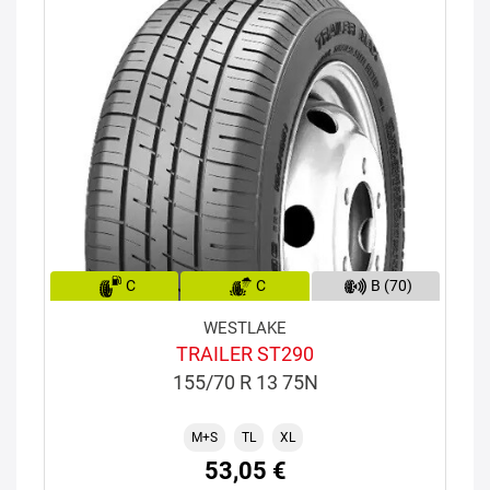
C
C
B (70)
WESTLAKE
TRAILER ST290
155/70 R 13 75N
M+S
TL
XL
53,05 €