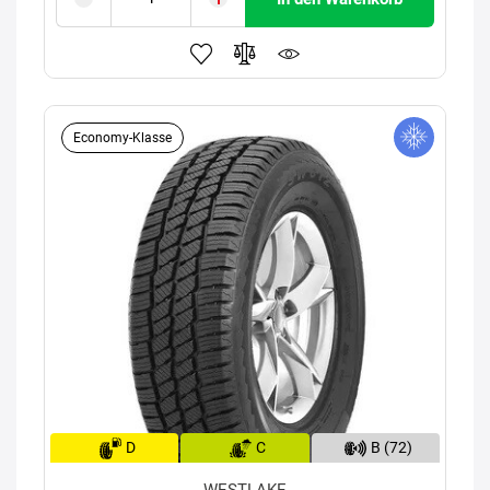
Economy-Klasse
D
C
B (72)
WESTLAKE