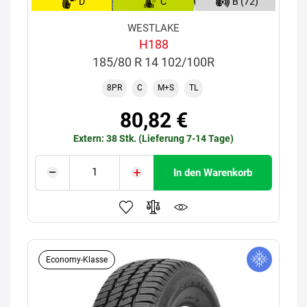
D
C
B (72)
WESTLAKE
H188
185/80 R 14 102/100R
8PR
C
M+S
TL
80,82 €
Extern: 38 Stk. (Lieferung 7-14 Tage)
In den Warenkorb
Economy-Klasse