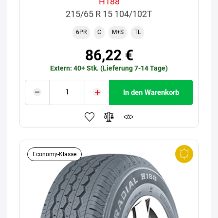
H188
215/65 R 15 104/102T
6PR
C
M+S
TL
86,22 €
Extern: 40+ Stk. (Lieferung 7-14 Tage)
In den Warenkorb
Economy-Klasse