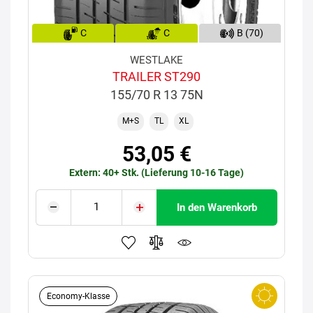
C
C
B (70)
WESTLAKE
TRAILER ST290
155/70 R 13 75N
M+S
TL
XL
53,05 €
Extern: 40+ Stk. (Lieferung 10-16 Tage)
In den Warenkorb
Economy-Klasse