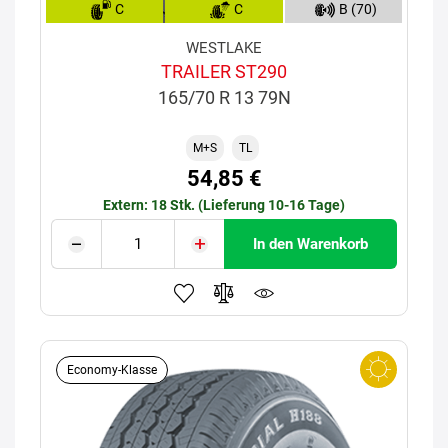
C
C
B (70)
WESTLAKE
TRAILER ST290
165/70 R 13 79N
M+S
TL
54,85 €
Extern: 18 Stk. (Lieferung 10-16 Tage)
In den Warenkorb
Economy-Klasse