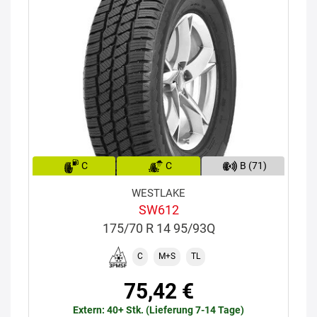
C
C
B (71)
WESTLAKE
SW612
175/70 R 14 95/93Q
C
M+S
TL
75,42 €
Extern: 40+ Stk. (Lieferung 7-14 Tage)