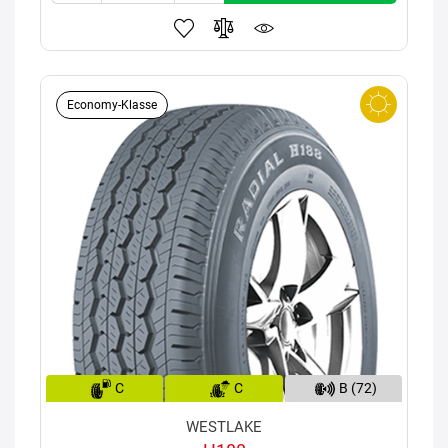
Economy-Klasse
C
C
B (72)
WESTLAKE