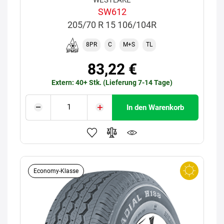
SW612
205/70 R 15 106/104R
8PR
C
M+S
TL
83,22 €
Extern: 40+ Stk. (Lieferung 7-14 Tage)
In den Warenkorb
Economy-Klasse