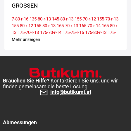
GRÖSSEN
7-80-r-16
135-80-r-13
145-80-r-13
155-70-r-12
155-70-r-13
155-80-r-12
155-80-r-13
165-70-r-13
165-70-r-14
165-80-r-
13
175-70-r-13
175-70-r-14
175-75-r-16
175-80-r-13
175-
80-r-16
185-60-r-12
185-70-r-13
185-75-r-16
185-80-r-14
Mehr anzeigen
185-80-r-15
195-50-r-13
195-55-r-10
195-60-r-16
195-65-r-
16
195-70-r-14
195-70-r-15
195-75-r-16
195-80-r-14
195-
80-r-15
205-65-r-15
205-65-r-16
205-70-r-15
205-75-r-16
205-80-r-14
215-60-r-16
215-65-r-15
215-65-r-16
215-70-r-
15
215-70-r-16
215-75-r-14
215-75-r-16
225-65-r-16
225-
70-r-15
225-75-r-16
235-65-r-16
Brauchen Sie Hilfe?
Kontaktieren Sie uns, und wir
finden gemeinsam die beste Lösung.
info@butikumi.at
Abmessungen