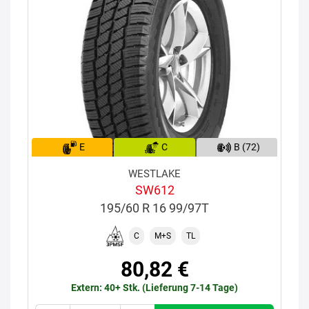
E
C
B (72)
WESTLAKE
SW612
195/60 R 16 99/97T
C
M+S
TL
80,82 €
Extern: 40+ Stk. (Lieferung 7-14 Tage)