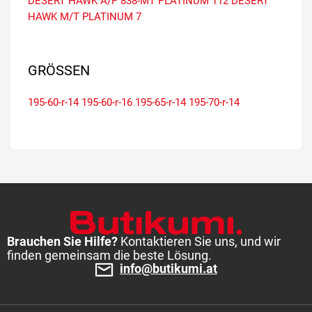
DESERT HAWK A/P
838-MT
PLATINUM
112
DESERT
HAWK M/T
PLATINUM 7
GRÖSSEN
195-60-r-14
195-60-r-16
195-65-r-14
195-70-r-14
Brauchen Sie Hilfe?
Kontaktieren Sie uns, und wir
finden gemeinsam die beste Lösung.
info@butikumi.at