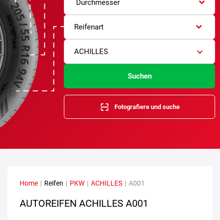
Durchmesser
Reifenart
ACHILLES
Suchen
Fotografiere und suche
Home
|
Reifen
|
PKW
|
ACHILLES
|
A001
AUTOREIFEN ACHILLES A001