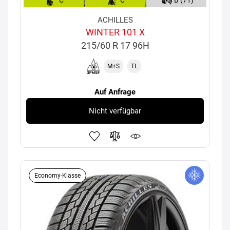
C
C
B (71)
ACHILLES
WINTER 101 X
215/60 R 17 96H
M+S
TL
Auf Anfrage
Nicht verfügbar
Economy-Klasse