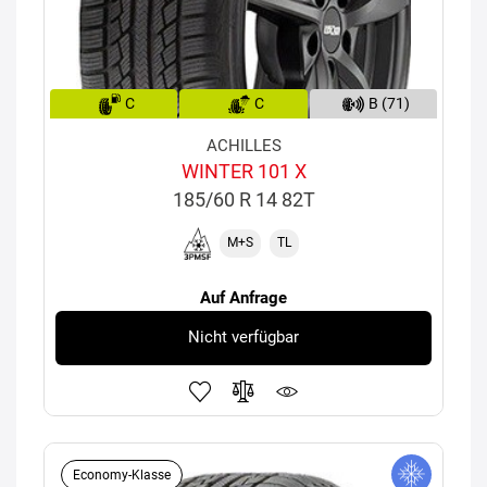
C
C
B (71)
ACHILLES
WINTER 101 X
185/60 R 14 82T
M+S
TL
Auf Anfrage
Nicht verfügbar
Economy-Klasse