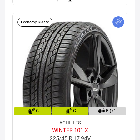
Economy-Klasse
C
C
B (71)
ACHILLES
WINTER 101 X
225/45 R 17 94V