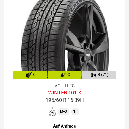
C
C
B (71)
ACHILLES
WINTER 101 X
195/60 R 16 89H
M+S
TL
Auf Anfrage