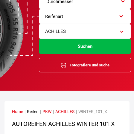
Durchmesser
Reifenart
ACHILLES
Suchen
Fotografiere und suche
Home
|
Reifen
|
PKW
|
ACHILLES
|
WINTER_101_X
AUTOREIFEN ACHILLES WINTER 101 X