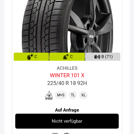
C
C
B (71)
ACHILLES
WINTER 101 X
225/40 R 18 92H
M+S
TL
XL
Auf Anfrage
Nicht verfügbar