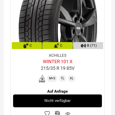
C
C
B (71)
ACHILLES
WINTER 101 X
215/35 R 19 85V
M+S
TL
XL
Auf Anfrage
Nicht verfügbar