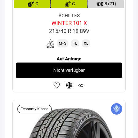
C
C
B (71)
ACHILLES
WINTER 101 X
215/40 R 18 89V
M+S
TL
XL
Auf Anfrage
Nicht verfügbar
Economy-Klasse