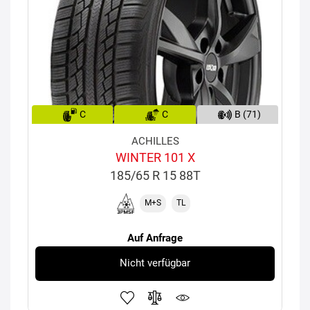
C
C
B (71)
ACHILLES
WINTER 101 X
185/65 R 15 88T
M+S
TL
Auf Anfrage
Nicht verfügbar