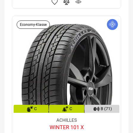
Economy-Klasse
C
C
B (71)
ACHILLES
WINTER 101 X