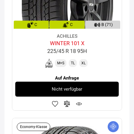
C
C
B (71)
ACHILLES
WINTER 101 X
225/45 R 18 95H
M+S
TL
XL
Auf Anfrage
Nicht verfügbar
Economy-Klasse