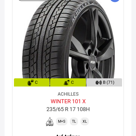
C
C
B (71)
ACHILLES
WINTER 101 X
235/65 R 17 108H
M+S
TL
XL