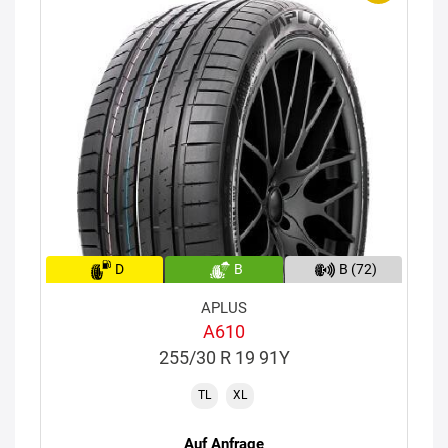
D
B
B (72)
APLUS
A610
255/30 R 19 91Y
TL
XL
Auf Anfrage