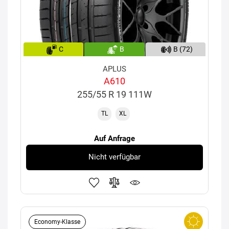
C
B
B (72)
APLUS
A610
255/55 R 19 111W
TL
XL
Auf Anfrage
Nicht verfügbar
Economy-Klasse