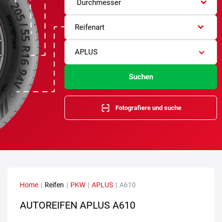
Durchmesser
Reifenart
APLUS
Suchen
Fotografiere und suche
Home
|
Reifen
|
PKW
|
APLUS
|
A610
AUTOREIFEN APLUS A610