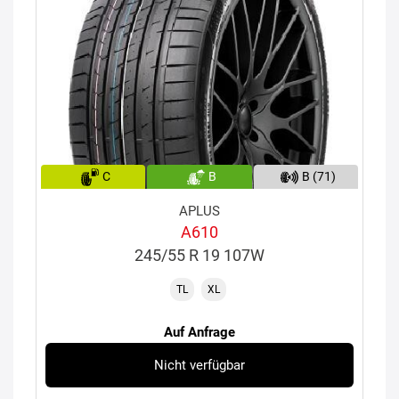
C
B
B (71)
APLUS
A610
245/55 R 19 107W
TL
XL
Auf Anfrage
Nicht verfügbar