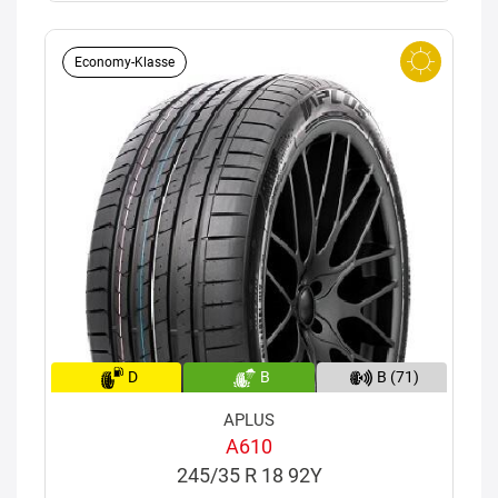
Economy-Klasse
D
B
B (71)
APLUS
A610
245/35 R 18 92Y