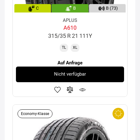
C
B
B (73)
APLUS
A610
315/35 R 21 111Y
TL
XL
Auf Anfrage
Nicht verfügbar
Economy-Klasse