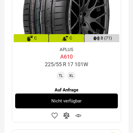
C
C
B (71)
APLUS
A610
225/55 R 17 101W
TL
XL
Auf Anfrage
Nicht verfügbar