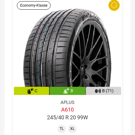
Economy-Klasse
C
B
B (71)
APLUS
A610
245/40 R 20 99W
TL
XL