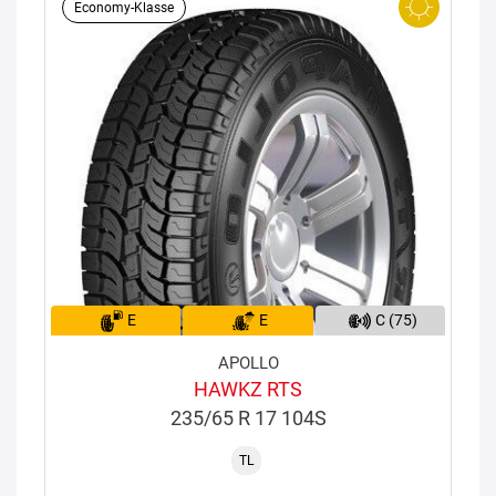
Economy-Klasse
E
E
C (75)
APOLLO
HAWKZ RTS
235/65 R 17 104S
TL