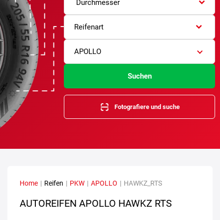
Durchmesser
Reifenart
APOLLO
Suchen
Fotografiere und suche
Home
|
Reifen
|
PKW
|
APOLLO
|
HAWKZ_RTS
AUTOREIFEN APOLLO HAWKZ RTS