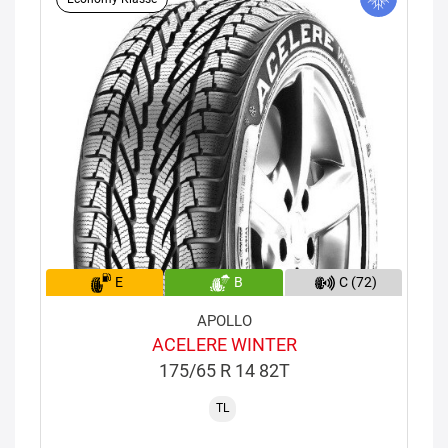
E
B
C (72)
APOLLO
ACELERE WINTER
175/65 R 14 82T
TL