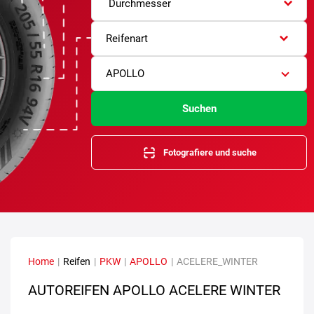
Durchmesser
Reifenart
APOLLO
Suchen
Fotografiere und suche
Home
|
Reifen
|
PKW
|
APOLLO
|
ACELERE_WINTER
AUTOREIFEN APOLLO ACELERE WINTER