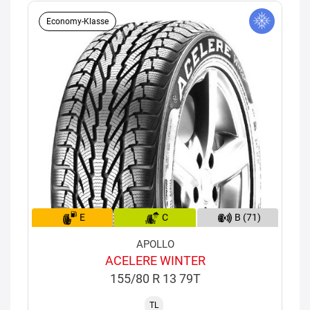
Economy-Klasse
E
C
B (71)
APOLLO
ACELERE WINTER
155/80 R 13 79T
TL