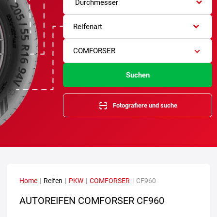
Durchmesser
Reifenart
COMFORSER
Suchen
Fotografiere und suche
Home
|
Reifen
|
PKW
|
COMFORSER
|
CF960
AUTOREIFEN COMFORSER CF960