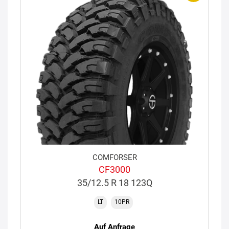
COMFORSER
CF3000
35/12.5 R 18 123Q
LT
10PR
Auf Anfrage