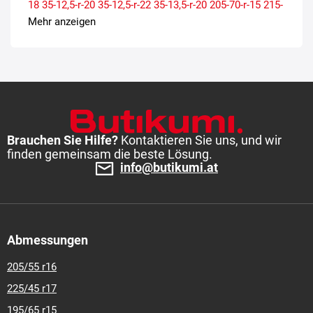
18
35-12,5-r-20
35-12,5-r-22
35-13,5-r-20
205-70-r-15
215-
75-r-15
215-85-r-16
225-75-r-16
235-70-r-16
235-75-r-15
Mehr anzeigen
235-85-r-16
245-70-r-16
245-75-r-16
255-55-r-19
265-70-r-
17
265-75-r-16
275-65-r-18
285-65-r-18
285-70-r-17
285-
75-r-16
305-70-r-16
Brauchen Sie Hilfe?
Kontaktieren Sie uns, und wir
finden gemeinsam die beste Lösung.
info@butikumi.at
Abmessungen
205/55 r16
225/45 r17
195/65 r15