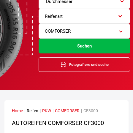
Durchmesser
Reifenart
COMFORSER
Suchen
Fotografiere und suche
Home
|
Reifen
|
PKW
|
COMFORSER
|
CF3000
AUTOREIFEN COMFORSER CF3000