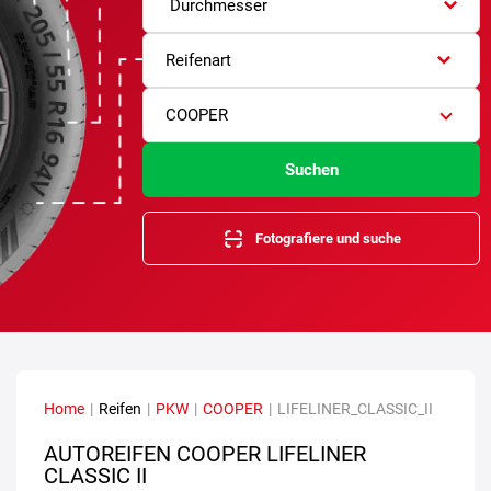
Durchmesser
Reifenart
COOPER
Suchen
Fotografiere und suche
Home
|
Reifen
|
PKW
|
COOPER
|
LIFELINER_CLASSIC_II
AUTOREIFEN COOPER LIFELINER
CLASSIC II