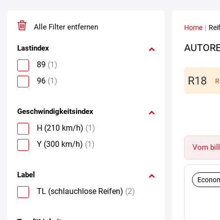
Alle Filter entfernen
Home
|
Rei
AUTORE
Lastindex
89
(1)
96
(1)
R
Geschwindigkeitsindex
H (210 km/h)
(1)
Y (300 km/h)
(1)
Vom bill
Label
Econom
TL (schlauchlose Reifen)
(2)