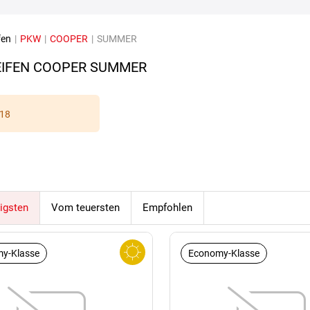
fen
|
PKW
|
COOPER
|
SUMMER
IFEN COOPER SUMMER
18
igsten
Vom teuersten
Empfohlen
y-Klasse
Economy-Klasse