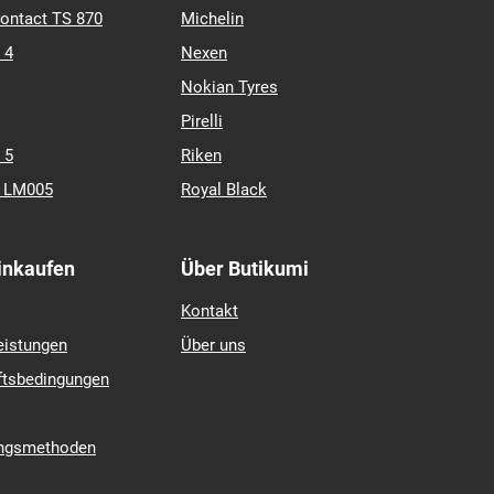
contact TS 870
Michelin
 4
Nexen
Nokian Tyres
Pirelli
 5
Riken
k LM005
Royal Black
Einkaufen
Über Butikumi
Kontakt
eistungen
Über uns
ftsbedingungen
ungsmethoden