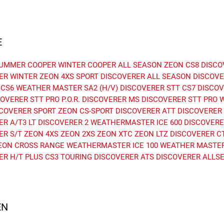
E
SUMMER
COOPER WINTER
COOPER ALL SEASON
ZEON CS8
DISCO
ER WINTER
ZEON 4XS SPORT
DISCOVERER ALL SEASON
DISCOVE
 CS6
WEATHER MASTER SA2 (H/V)
DISCOVERER STT
CS7
DISCOV
OVERER STT PRO P.O.R.
DISCOVERER MS
DISCOVERER STT PRO
COVERER SPORT
ZEON CS-SPORT
DISCOVERER ATT
DISCOVERER 
R A/T3 LT
DISCOVERER 2
WEATHERMASTER ICE 600
DISCOVERE
ER S/T
ZEON 4XS
ZEON 2XS
ZEON XTC
ZEON LTZ
DISCOVERER C
EON CROSS RANGE
WEATHERMASTER ICE 100
WEATHER MASTER
ER H/T PLUS
CS3 TOURING
DISCOVERER ATS
DISCOVERER ALLS
N