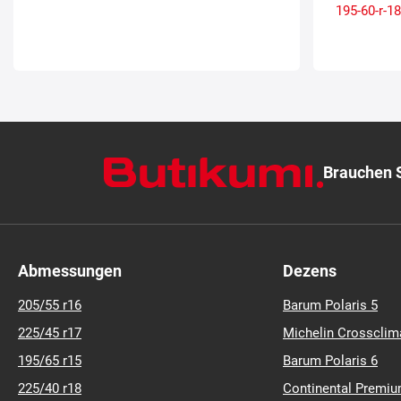
195-60-r-18
Brauchen S
Abmessungen
Dezens
205/55 r16
Barum Polaris 5
225/45 r17
Michelin Crossclim
195/65 r15
Barum Polaris 6
225/40 r18
Continental Premiu