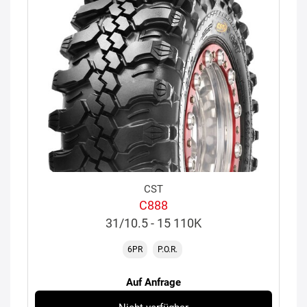
CST
C888
31/10.5 - 15 110K
6PR
P.O.R.
Auf Anfrage