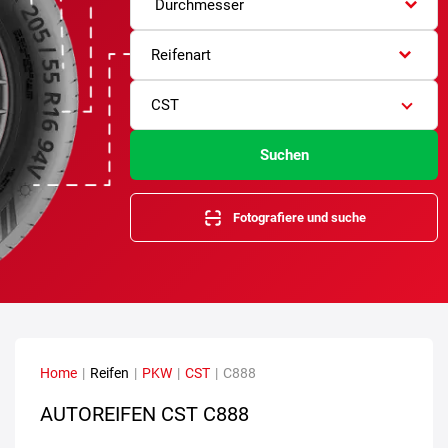
Durchmesser
Reifenart
CST
Suchen
Fotografiere und suche
Home
|
Reifen
|
PKW
|
CST
|
C888
AUTOREIFEN CST C888