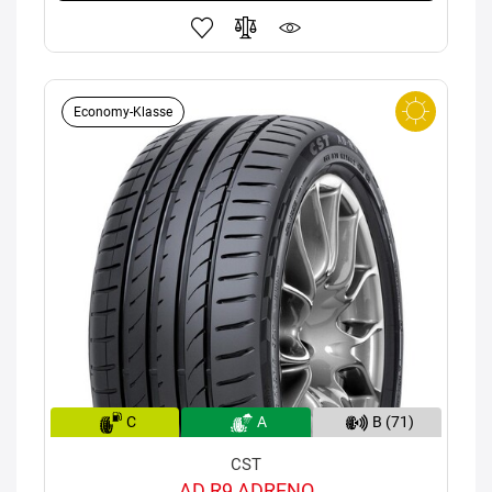
Economy-Klasse
C
A
B (71)
CST
AD R9 ADRENO