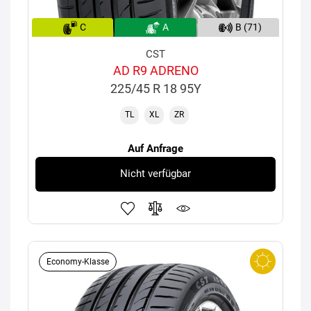
C
A
B (71)
CST
AD R9 ADRENO
225/45 R 18 95Y
TL
XL
ZR
Auf Anfrage
Nicht verfügbar
Economy-Klasse