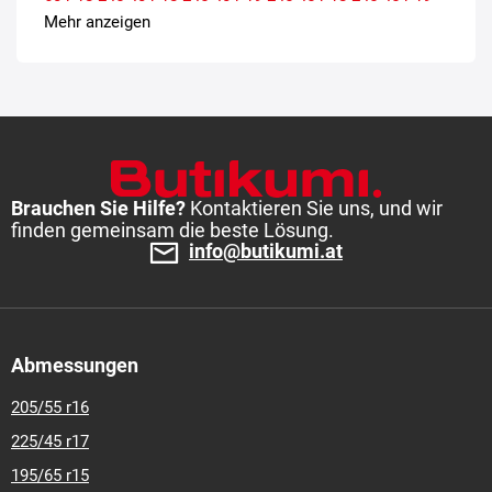
245-45-r-20
245-50-r-18
255-40-r-19
255-45-r-20
255-50-r-
Mehr anzeigen
19
255-50-r-20
Brauchen Sie Hilfe?
Kontaktieren Sie uns, und wir
finden gemeinsam die beste Lösung.
info@butikumi.at
Abmessungen
205/55 r16
225/45 r17
195/65 r15