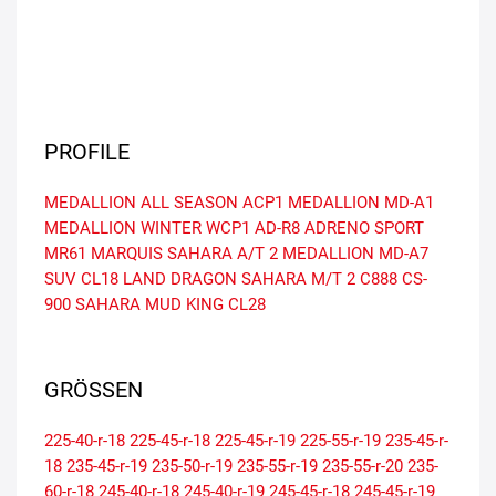
PROFILE
MEDALLION ALL SEASON ACP1
MEDALLION MD-A1
MEDALLION WINTER WCP1
AD-R8 ADRENO SPORT
MR61 MARQUIS
SAHARA A/T 2
MEDALLION MD-A7
SUV
CL18 LAND DRAGON
SAHARA M/T 2
C888
CS-
900 SAHARA
MUD KING CL28
GRÖSSEN
225-40-r-18
225-45-r-18
225-45-r-19
225-55-r-19
235-45-r-
18
235-45-r-19
235-50-r-19
235-55-r-19
235-55-r-20
235-
60-r-18
245-40-r-18
245-40-r-19
245-45-r-18
245-45-r-19