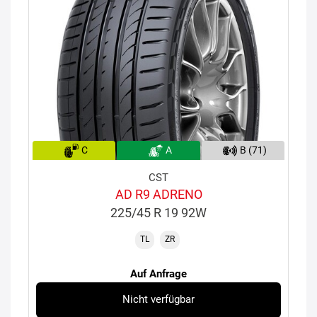
C
A
B (71)
CST
AD R9 ADRENO
225/45 R 19 92W
TL
ZR
Auf Anfrage
Nicht verfügbar