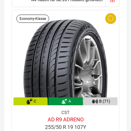
Economy-Klasse
C
A
B (71)
CST
AD R9 ADRENO
255/50 R 19 107Y