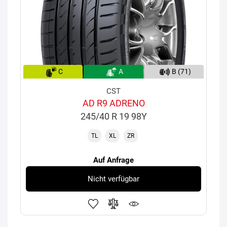
C
A
B (71)
CST
AD R9 ADRENO
245/40 R 19 98Y
TL
XL
ZR
Auf Anfrage
Nicht verfügbar