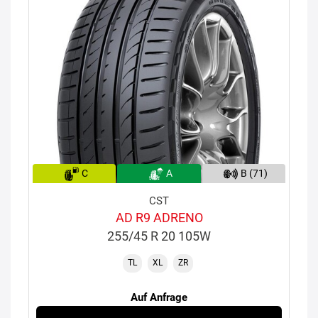
C
A
B (71)
CST
AD R9 ADRENO
255/45 R 20 105W
TL
XL
ZR
Auf Anfrage