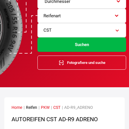
Durchmesser
Reifenart
CST
Suchen
Fotografiere und suche
Home
|
Reifen
|
PKW
|
CST
|
AD-R9_ADRENO
AUTOREIFEN CST AD-R9 ADRENO