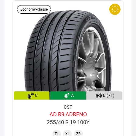
Economy-Klasse
C
A
B (71)
CST
AD R9 ADRENO
255/40 R 19 100Y
TL
XL
ZR