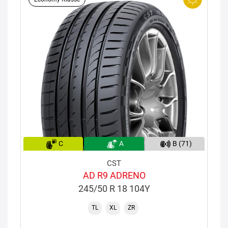
C
A
B (71)
CST
AD R9 ADRENO
245/50 R 18 104Y
TL
XL
ZR