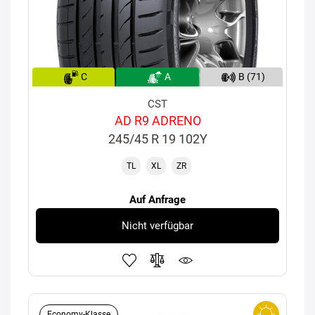
C
A
B (71)
CST
AD R9 ADRENO
245/45 R 19 102Y
TL
XL
ZR
Auf Anfrage
Nicht verfügbar
Economy-Klasse