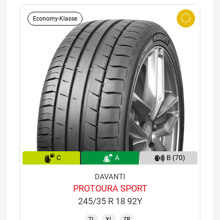
Economy-Klasse
C
A
B (70)
DAVANTI
PROTOURA SPORT
245/35 R 18 92Y
TL
XL
ZR