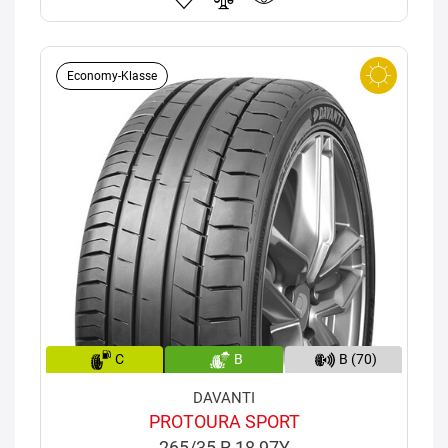
Economy-Klasse
C
B
B (70)
DAVANTI
PROTOURA SPORT
265/35 R 18 97Y