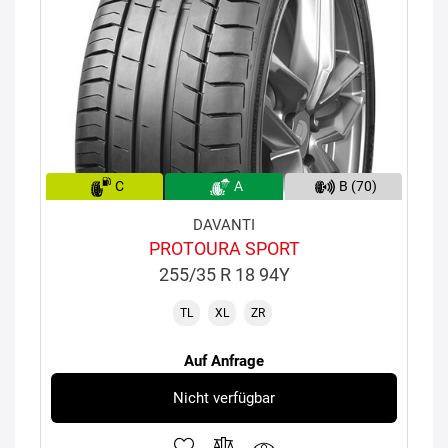
C
A
B (70)
DAVANTI
PROTOURA SPORT
255/35 R 18 94Y
TL
XL
ZR
Auf Anfrage
Nicht verfügbar