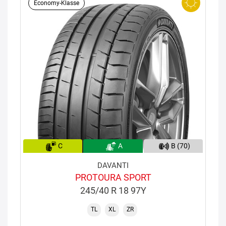
Economy-Klasse
C
A
B (70)
DAVANTI
PROTOURA SPORT
245/40 R 18 97Y
TL
XL
ZR