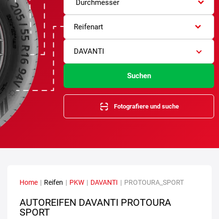
Durchmesser
Reifenart
DAVANTI
Suchen
Fotografiere und suche
Home
|
Reifen
|
PKW
|
DAVANTI
|
PROTOURA_SPORT
AUTOREIFEN DAVANTI PROTOURA
SPORT