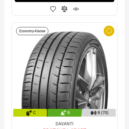
Economy-Klasse
C
B
B (70)
DAVANTI