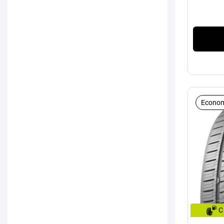
Econom
C