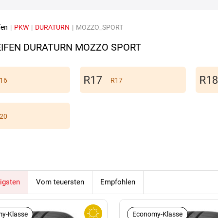
fen
|
PKW
|
DURATURN
|
MOZZO_SPORT
IFEN DURATURN MOZZO SPORT
16
R17
20
igsten
Vom teuersten
Empfohlen
y-Klasse
Economy-Klasse