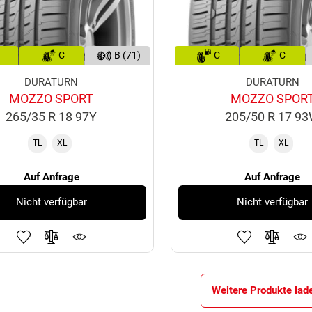
C
B (71)
C
C
DURATURN
DURATURN
MOZZO SPORT
MOZZO SPOR
265/35 R 18 97Y
205/50 R 17 9
TL
XL
TL
XL
Auf Anfrage
Auf Anfrage
Nicht verfügbar
Nicht verfügbar
Weitere Produkte lad