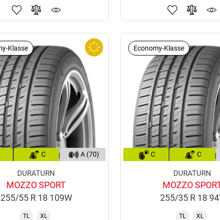
y-Klasse
Economy-Klasse
C
A (70)
C
C
DURATURN
DURATURN
MOZZO SPORT
MOZZO SPOR
255/55 R 18 109W
255/35 R 18 9
TL
XL
TL
XL