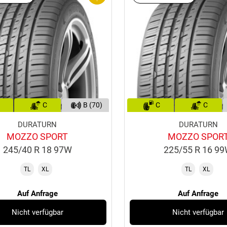
C
B (70)
C
C
DURATURN
DURATURN
MOZZO SPORT
MOZZO SPOR
245/40 R 18 97W
225/55 R 16 9
TL
XL
TL
XL
Auf Anfrage
Auf Anfrage
Nicht verfügbar
Nicht verfügbar