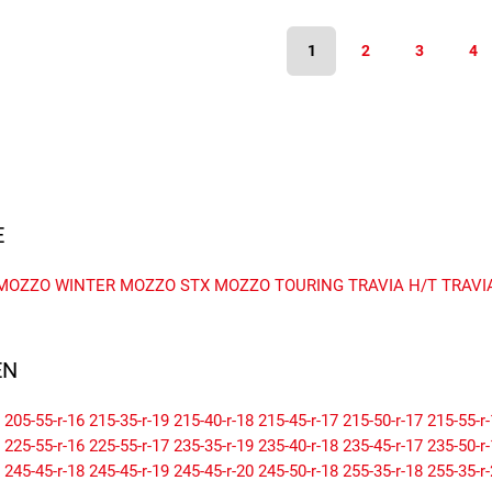
1
2
3
4
E
MOZZO WINTER
MOZZO STX
MOZZO TOURING
TRAVIA H/T
TRAVI
N
205-55-r-16
215-35-r-19
215-40-r-18
215-45-r-17
215-50-r-17
215-55-r
225-55-r-16
225-55-r-17
235-35-r-19
235-40-r-18
235-45-r-17
235-50-r
245-45-r-18
245-45-r-19
245-45-r-20
245-50-r-18
255-35-r-18
255-35-r