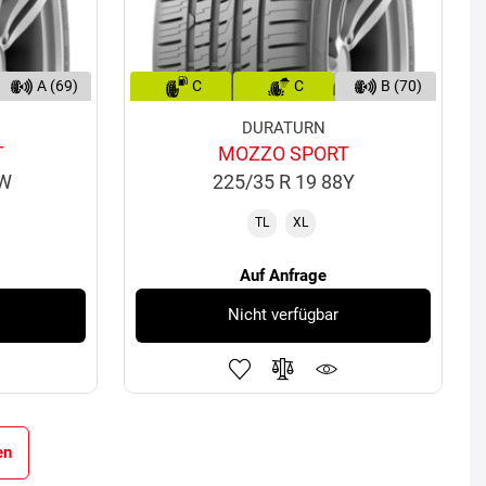
A (69)
C
C
B (70)
DURATURN
T
MOZZO SPORT
3W
225/35 R 19 88Y
TL
XL
Auf Anfrage
Nicht verfügbar
en