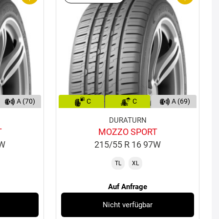
A (70)
C
C
A (69)
DURATURN
T
MOZZO SPORT
9W
215/55 R 16 97W
TL
XL
Auf Anfrage
Nicht verfügbar