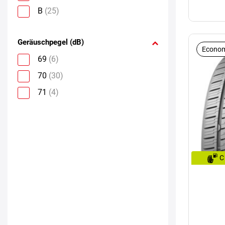
B
(25)
Geräuschpegel (dB)
Econom
69
(6)
70
(30)
71
(4)
C