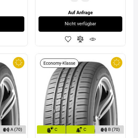
Auf Anfrage
Nicht verfügbar
Economy-Klasse
A (70)
C
C
B (70)