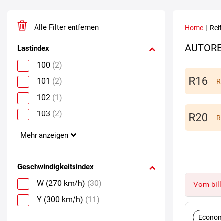
Alle Filter entfernen
Home
|
Rei
AUTORE
Lastindex
100
(2)
101
(2)
R
102
(1)
103
(2)
R
Mehr anzeigen
Geschwindigkeitsindex
W (270 km/h)
(30)
Vom bill
Y (300 km/h)
(11)
Econom