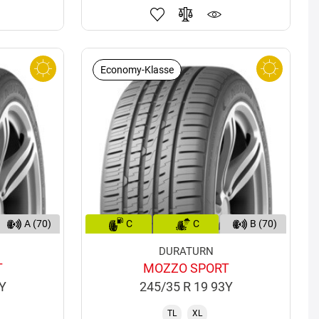
Economy-Klasse
A (70)
C
C
B (70)
DURATURN
T
MOZZO SPORT
4Y
245/35 R 19 93Y
TL
XL