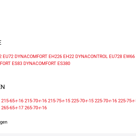
E
2
EU72
DYNACOMFORT EH226
EH22
DYNACONTROL EU728
EW66
ORT ES83
DYNACOMFORT ES380
N
215-65-r-16
215-70-r-16
215-75-r-15
225-70-r-15
225-70-r-16
225-75-r
265-65-r-17
265-70-r-16
igen