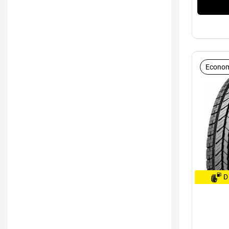
Econom
D