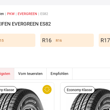
fen
|
PKW
|
EVERGREEN
|
ES82
IFEN EVERGREEN ES82
15
R16
igsten
Vom teuersten
Empfohlen
y-Klasse
Economy-Klasse