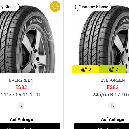
y-Klasse
Economy-Klasse
D
C
EVERGREEN
EVERGREEN
ES82
ES82
215/70 R 16 100T
245/65 R 17 10
TL
TL
Auf Anfrage
Auf Anfrage