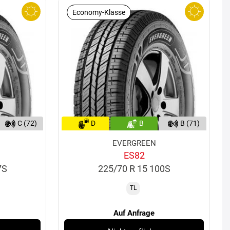
Economy-Klasse
C (72)
D
B
B (71)
EVERGREEN
ES82
7S
225/70 R 15 100S
TL
Auf Anfrage