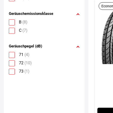
Econom
Geräuschemissionsklasse
B
(8)
C
(7)
Geräuschpegel (dB)
71
(4)
72
(10)
73
(1)