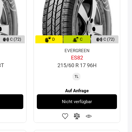
C (72)
D
C
C (72)
EVERGREEN
ES82
3T
215/60 R 17 96H
TL
Auf Anfrage
Nicht verfügbar