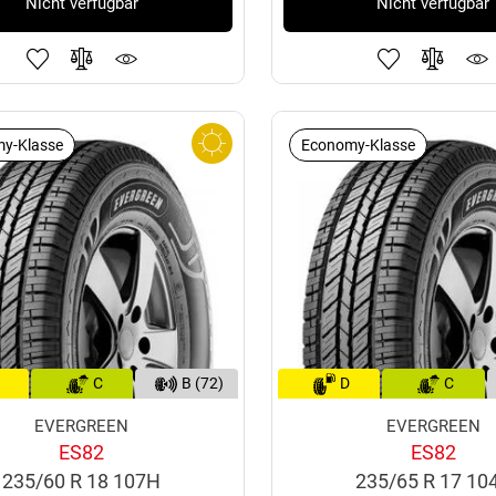
Nicht verfügbar
Nicht verfügbar
y-Klasse
Economy-Klasse
C
B (72)
D
C
EVERGREEN
EVERGREEN
ES82
ES82
235/60 R 18 107H
235/65 R 17 10