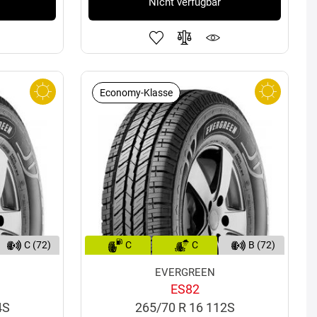
Nicht verfügbar
Economy-Klasse
C (72)
C
C
B (72)
EVERGREEN
ES82
4S
265/70 R 16 112S