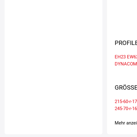
PROFIL
EH23
EW6
DYNACOMF
GRÖSSE
215-60-r-17
245-70-r-16
Mehr anze