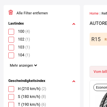
Alle Filter entfernen
Home
|
Rei
AUTORE
Lastindex
100
(4)
102
(1)
R
103
(1)
104
(1)
Mehr anzeigen
Vom bill
Geschwindigkeitsindex
Econom
H (210 km/h)
(2)
S (180 km/h)
(8)
T (190 km/h)
(6)