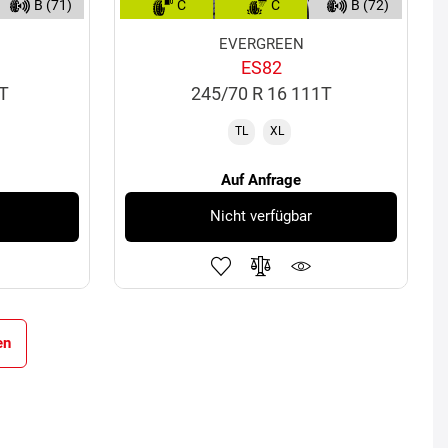
B (71)
C
C
B (72)
EVERGREEN
ES82
8T
245/70 R 16 111T
TL
XL
Auf Anfrage
Nicht verfügbar
en