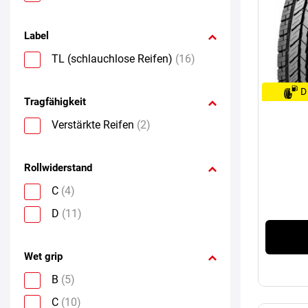
Label
TL (schlauchlose Reifen)
(16)
D
Tragfähigkeit
Verstärkte Reifen
(2)
Rollwiderstand
C
(4)
D
(11)
Wet grip
B
(5)
C
(10)