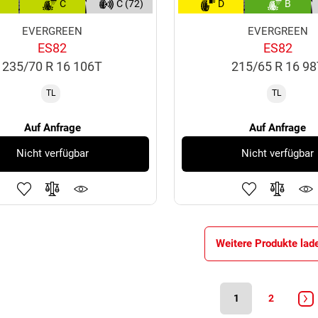
C
C (72)
D
B
EVERGREEN
EVERGREEN
ES82
ES82
235/70 R 16 106T
215/65 R 16 9
TL
TL
Auf Anfrage
Auf Anfrage
Nicht verfügbar
Nicht verfügbar
Weitere Produkte lad
1
2