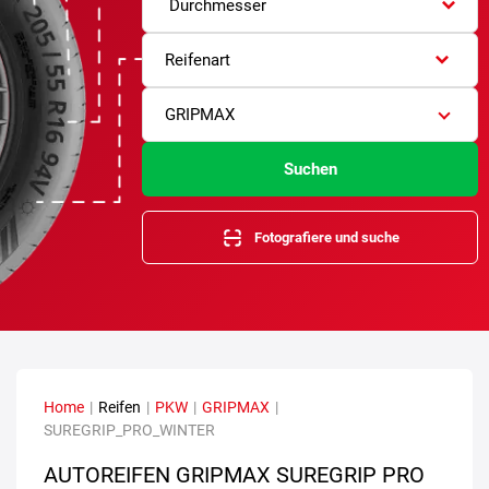
Durchmesser
Reifenart
GRIPMAX
Suchen
Fotografiere und suche
Home
|
Reifen
|
PKW
|
GRIPMAX
|
SUREGRIP_PRO_WINTER
AUTOREIFEN GRIPMAX SUREGRIP PRO