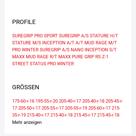
PROFILE
SUREGRIP PRO SPORT
SUREGRIP A/S
STATURE H/T
STATURE M/S
INCEPTION A/T
A/T
MUD RAGE M/T
PRO WINTER
SUREGRIP A/S NANO
INCEPTION S/T
MAXX
MUD RAGE R/T MAXX
PURE GRIP RS Z-1
STREET
STATUS PRO WINTER
GRÖSSEN
175-60-r-16
195-55-r-20
205-40-r-17
205-40-r-18
205-45-r-
17
205-50-r-17
205-55-r-17
205-55-r-19
205-60-r-17
215-
35-r-19
215-40-r-17
215-40-r-18
215-45-r-17
215-45-r-18
215-50-r-17
215-50-r-18
215-55-r-17
215-65-r-17
225-35-r-
Mehr anzeigen
18
225-35-r-19
225-40-r-18
225-40-r-19
225-40-r-20
225-