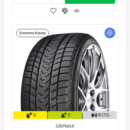
Economy-Klasse
D
C
B (72)
GRIPMAX