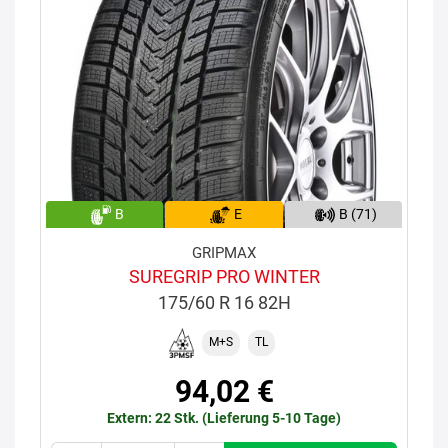
B
E
B (71)
GRIPMAX
SUREGRIP PRO WINTER
175/60 R 16 82H
M+S
TL
94,02 €
Extern: 22 Stk. (Lieferung 5-10 Tage)