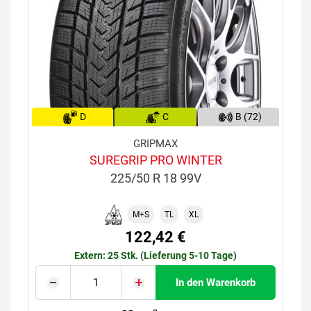
D
C
B (72)
GRIPMAX
SUREGRIP PRO WINTER
225/50 R 18 99V
M+S
TL
XL
122,42 €
Extern: 25 Stk. (Lieferung 5-10 Tage)
In den Warenkorb