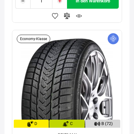
In den Warenkorb
Economy-Klasse
D
C
B (72)