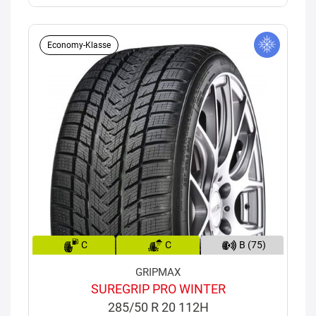
Economy-Klasse
C
C
B (75)
GRIPMAX
SUREGRIP PRO WINTER
285/50 R 20 112H