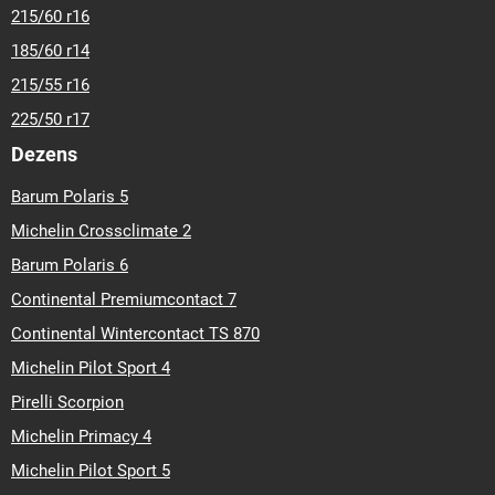
20
295-30-r-22
295-35-r-20
295-35-r-21
295-40-r-20
295-
215/60 r16
40-r-21
295-45-r-20
305-30-r-20
305-30-r-21
305-35-r-21
185/60 r14
305-40-r-20
315-30-r-21
315-30-r-22
315-35-r-21
315-35-r-
215/55 r16
22
315-40-r-21
325-30-r-21
325-35-r-22
325-35-r-23
335-
25-r-22
225/50 r17
Dezens
Barum Polaris 5
Michelin Crossclimate 2
Barum Polaris 6
Continental Premiumcontact 7
Continental Wintercontact TS 870
Michelin Pilot Sport 4
Pirelli Scorpion
Michelin Primacy 4
Michelin Pilot Sport 5