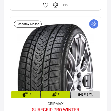
Economy-Klasse
C
C
B (72)
GRIPMAX
SUREGRIP PRO WINTER