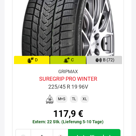
D
C
B (72)
GRIPMAX
SUREGRIP PRO WINTER
225/45 R 19 96V
M+S
TL
XL
117,9 €
Extern: 22 Stk. (Lieferung 5-10 Tage)