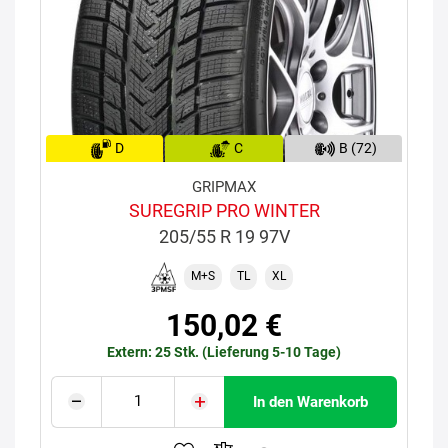
D
C
B (72)
GRIPMAX
SUREGRIP PRO WINTER
205/55 R 19 97V
M+S
TL
XL
150,02 €
Extern: 25 Stk. (Lieferung 5-10 Tage)
In den Warenkorb