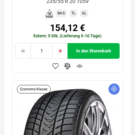
235/55 R 20 105V
M+S
TL
XL
154,12 €
Extern: 5 Stk. (Lieferung 5-10 Tage)
In den Warenkorb
Economy-Klasse