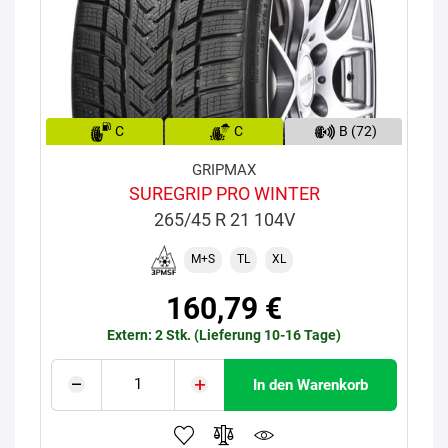
C
C
B (72)
GRIPMAX
SUREGRIP PRO WINTER
265/45 R 21 104V
M+S
TL
XL
160,79 €
Extern: 2 Stk. (Lieferung 10-16 Tage)
In den Warenkorb