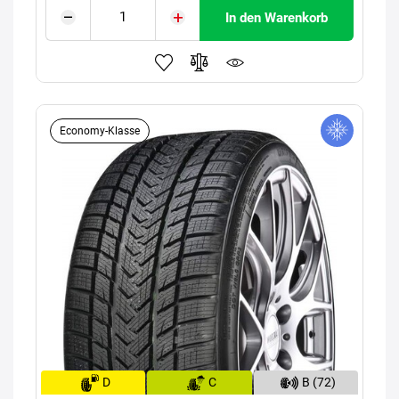
In den Warenkorb
Economy-Klasse
D
C
B (72)