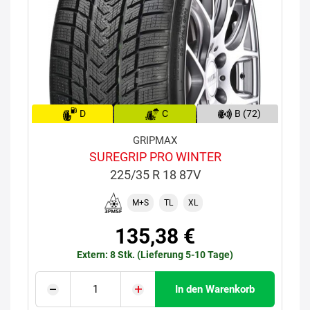
D
C
B (72)
GRIPMAX
SUREGRIP PRO WINTER
225/35 R 18 87V
M+S
TL
XL
135,38 €
Extern: 8 Stk. (Lieferung 5-10 Tage)
In den Warenkorb