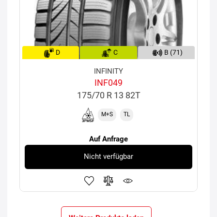
D
C
B (71)
INFINITY
INF049
175/70 R 13 82T
M+S
TL
Auf Anfrage
Nicht verfügbar