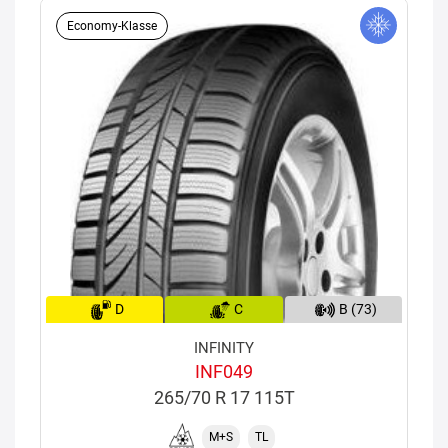
Economy-Klasse
D
C
B (73)
INFINITY
INF049
265/70 R 17 115T
M+S
TL