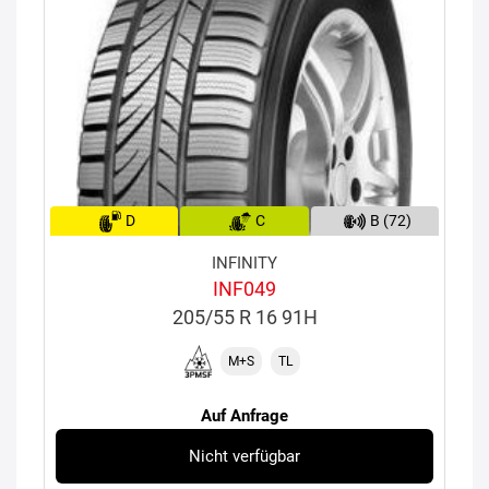
D
C
B (72)
INFINITY
INF049
205/55 R 16 91H
M+S
TL
Auf Anfrage
Nicht verfügbar