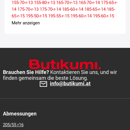
155-70-r-13
155-80-r-13
165-70-r-13
165-70-r-14
175-65-r-
14
175-70-r-13
175-70-r-14
185-60-r-14
185-65-r-14
185-
65-r-15
195-50-r-15
195-55-r-15
195-60-r-14
195-60-r-15
195-65-r-15
205-55-r-16
205-60-r-16
205-65-r-15
215-55-r-
Mehr anzeigen
16
215-55-r-17
215-60-r-16
215-65-r-16
215-70-r-15
225-
45-r-17
225-50-r-17
225-60-r-16
225-60-r-17
225-65-r-17
235-70-r-16
265-70-r-17
Brauchen Sie Hilfe?
Kontaktieren Sie uns, und wir
finden gemeinsam die beste Lösung.
info@butikumi.at
Abmessungen
205/55 r16