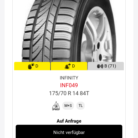
D
D
B (71)
INFINITY
INF049
175/70 R 14 84T
M+S
TL
Auf Anfrage
Nicht verfügbar