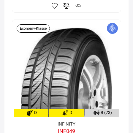
Economy-Klasse
D
D
B (73)
INFINITY
INF049