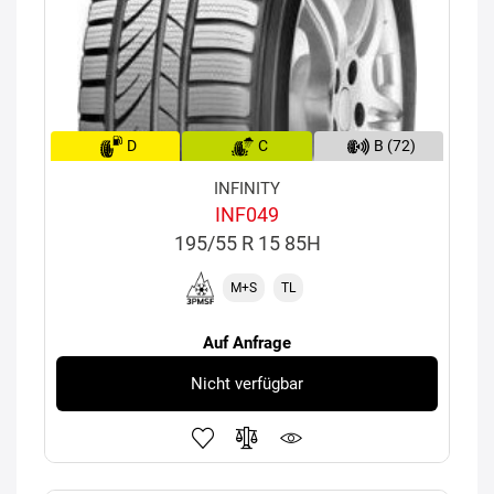
D
C
B (72)
INFINITY
INF049
195/55 R 15 85H
M+S
TL
Auf Anfrage
Nicht verfügbar