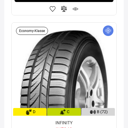
Economy-Klasse
D
C
B (72)
INFINITY