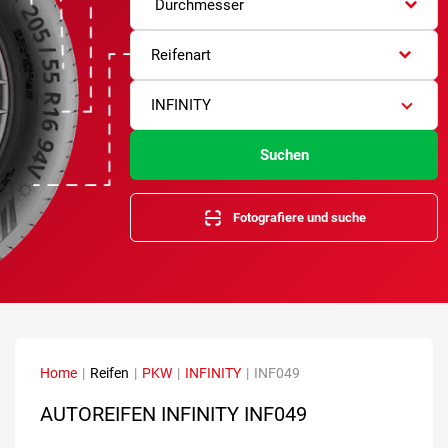
Durchmesser
Reifenart
INFINITY
Suchen
Fotografiere und suche
Home
|
Reifen
|
PKW
|
INFINITY
|
INF049
AUTOREIFEN INFINITY INF049