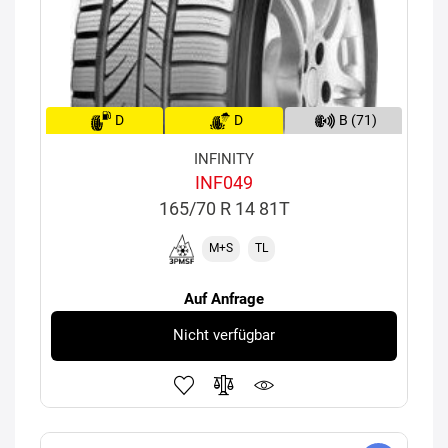
D
D
B (71)
INFINITY
INF049
165/70 R 14 81T
M+S
TL
Auf Anfrage
Nicht verfügbar