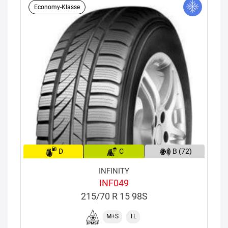
Economy-Klasse
D
C
B (72)
INFINITY
INF049
215/70 R 15 98S
M+S
TL