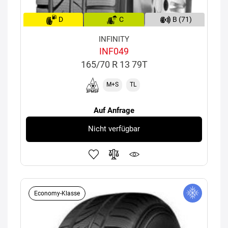
D
C
B (71)
INFINITY
INF049
165/70 R 13 79T
M+S
TL
Auf Anfrage
Nicht verfügbar
Economy-Klasse