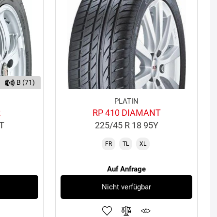
B (71)
PLATIN
R
RP 410 DIAMANT
1T
225/45 R 18 95Y
FR
TL
XL
Auf Anfrage
Nicht verfügbar