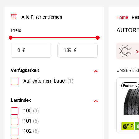
Alle Filter entfernen
Home
|
Rei
AUTORE
Preis
S
Verfügbarkeit
UNSERE 
Auf externem Lager
(1)
Economy
Lastindex
100
(3)
101
(6)
C
102
(5)