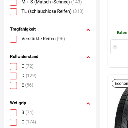
M + S (Matsch+Schnee)
(143)
TL (schlauchlose Reifen)
(313)
Tragfähigkeit
Extern
Verstärkte Reifen
(96)
Rollwiderstand
C
(72)
D
(129)
Econom
E
(56)
Wet grip
B
(74)
C
(174)