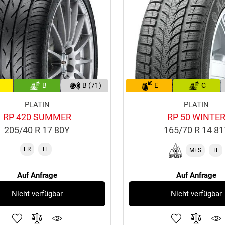
B
B (71)
E
C
PLATIN
PLATIN
RP 420 SUMMER
RP 50 WINTE
205/40 R 17 80Y
165/70 R 14 8
FR
TL
M+S
TL
Auf Anfrage
Auf Anfrage
Nicht verfügbar
Nicht verfügbar