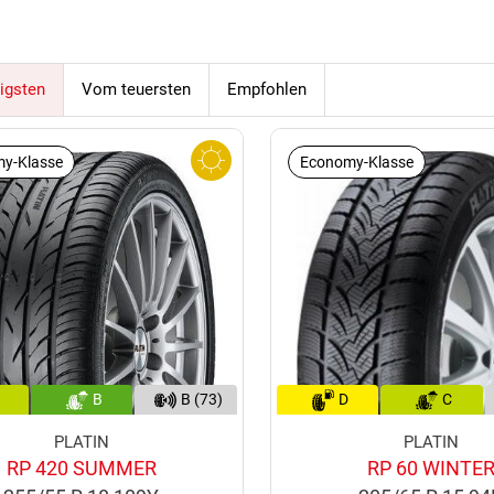
igsten
Vom teuersten
Empfohlen
y-Klasse
Economy-Klasse
B
B (73)
D
C
PLATIN
PLATIN
RP 420 SUMMER
RP 60 WINTE