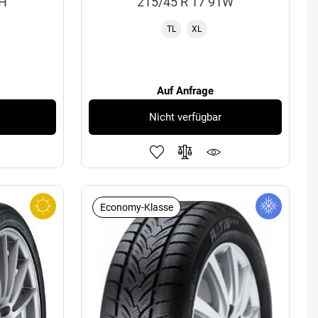
4H
215/45 R 17 91W
TL
XL
Auf Anfrage
Nicht verfügbar
Economy-Klasse