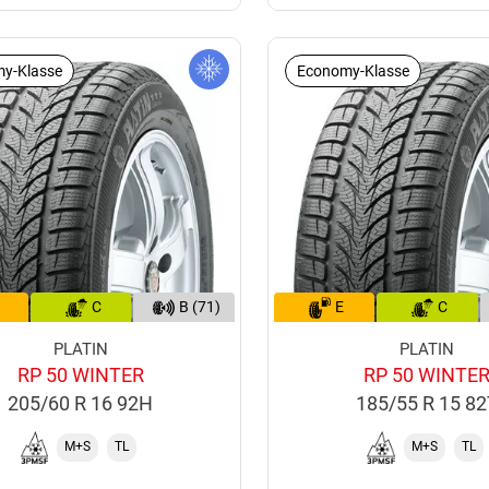
y-Klasse
Economy-Klasse
C
B (71)
E
C
PLATIN
PLATIN
RP 50 WINTER
RP 50 WINTE
205/60 R 16 92H
185/55 R 15 8
M+S
TL
M+S
TL