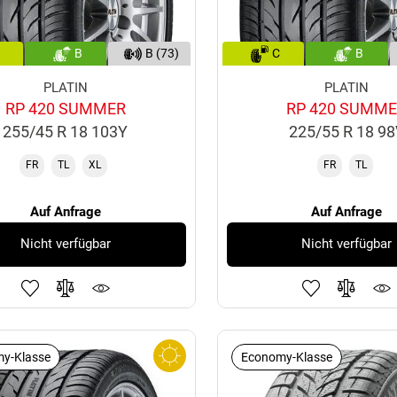
B
B (73)
C
B
PLATIN
PLATIN
RP 420 SUMMER
RP 420 SUMM
255/45 R 18 103Y
225/55 R 18 9
FR
TL
XL
FR
TL
Auf Anfrage
Auf Anfrage
Nicht verfügbar
Nicht verfügbar
y-Klasse
Economy-Klasse