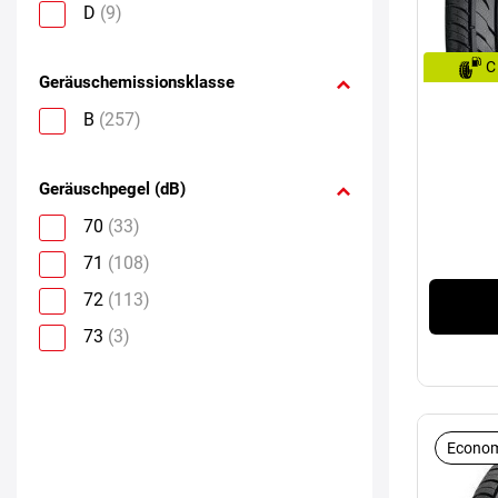
D
(9)
C
Geräuschemissionsklasse
B
(257)
Geräuschpegel (dB)
70
(33)
71
(108)
72
(113)
73
(3)
Econom