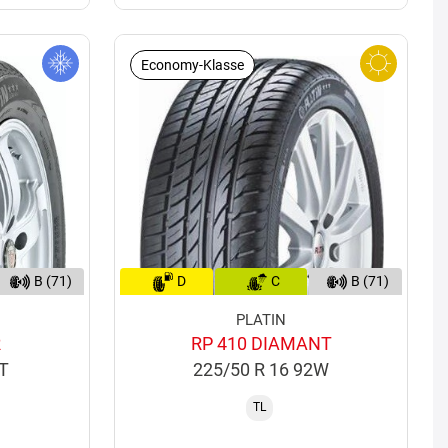
Economy-Klasse
B (71)
D
C
B (71)
PLATIN
R
RP 410 DIAMANT
2T
225/50 R 16 92W
TL