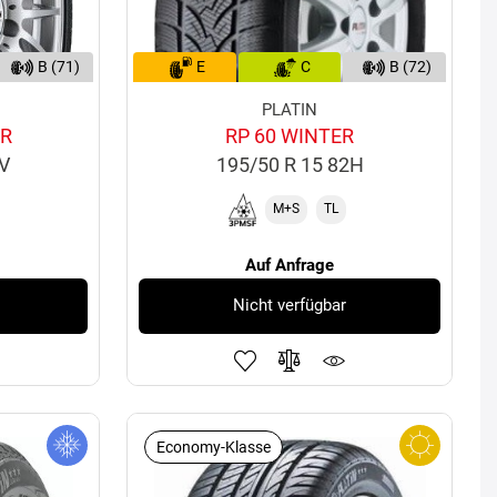
B (71)
E
C
B (72)
PLATIN
ER
RP 60 WINTER
8V
195/50 R 15 82H
M+S
TL
Auf Anfrage
Nicht verfügbar
Economy-Klasse