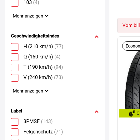
103
(4)
Mehr anzeigen
Vom bill
Geschwindigkeitsindex
H (210 km/h)
(77)
Econom
Q (160 km/h)
(4)
T (190 km/h)
(94)
V (240 km/h)
(73)
Mehr anzeigen
Label
C
3PMSF
(143)
Felgenschutz
(71)