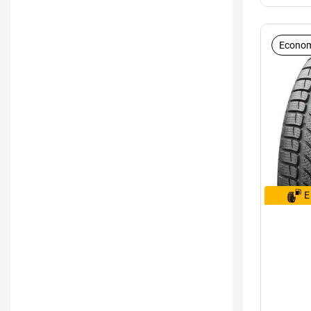
Econom
E