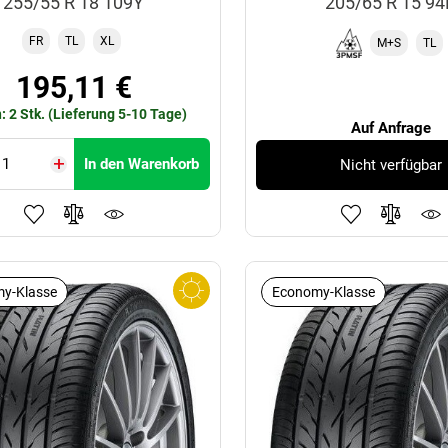
255/55 R 18 109Y
205/65 R 15 9
FR
TL
XL
M+S
TL
195,11 €
: 2 Stk. (Lieferung 5-10 Tage)
Auf Anfrage
In den Warenkorb
Nicht verfügbar
y-Klasse
Economy-Klasse