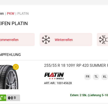
fen
|
PKW
|
PLATIN
IFEN PLATIN
ommerreifen
Winterreifen
EMPFEHLUNG
255/55 R 18 109Y
RP 420 SUMMER
FR
TL
XL
ART.-NR.: 100145628
Extern: 2 Stk. (Lieferung 5-1
B
B
(73)