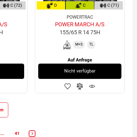
C (72)
D
C
C (71)
POWERTRAC
A/S
POWER MARCH A/S
8H
155/65 R 14 75H
M+S
TL
Auf Anfrage
Nicht verfügbar
en
...
41