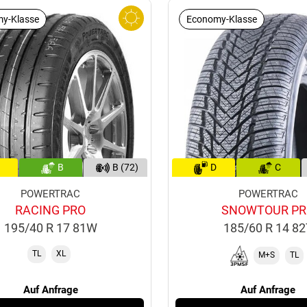
y-Klasse
Economy-Klasse
B
B (72)
D
C
POWERTRAC
POWERTRAC
RACING PRO
SNOWTOUR P
195/40 R 17 81W
185/60 R 14 8
TL
XL
M+S
TL
Auf Anfrage
Auf Anfrage