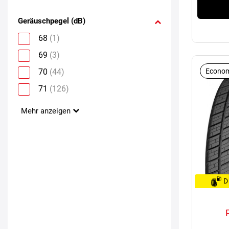
Geräuschpegel (dB)
68
(1)
69
(3)
70
(44)
Econom
71
(126)
Mehr anzeigen
D