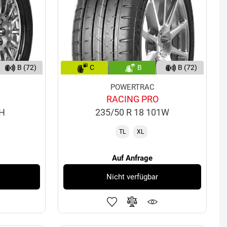
B (72)
C
B
B (72)
POWERTRAC
RACING PRO
1H
235/50 R 18 101W
TL
XL
Auf Anfrage
Nicht verfügbar