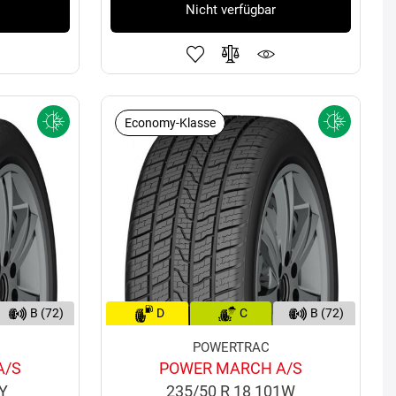
Nicht verfügbar
Economy-Klasse
B (72)
D
C
B (72)
POWERTRAC
A/S
POWER MARCH A/S
2Y
235/50 R 18 101W