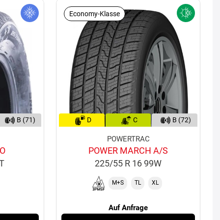
Economy-Klasse
B (71)
D
C
B (72)
POWERTRAC
RO
POWER MARCH A/S
2T
225/55 R 16 99W
M+S
TL
XL
Auf Anfrage