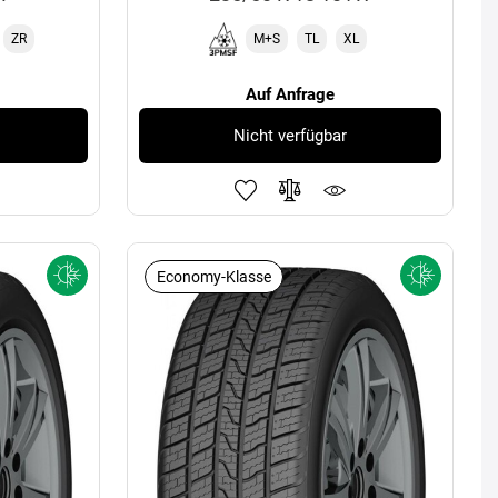
ZR
M+S
TL
XL
Auf Anfrage
Nicht verfügbar
Economy-Klasse