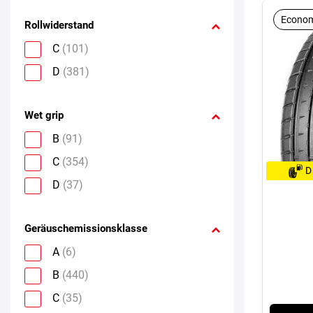
Econom
Rollwiderstand
C
(101)
D
(381)
Wet grip
B
(91)
C
(354)
D
D
(37)
Geräuschemissionsklasse
A
(6)
B
(440)
C
(35)