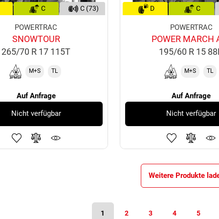
C
C (73)
D
C
POWERTRAC
POWERTRAC
SNOWTOUR
POWER MARCH 
265/70 R 17 115T
195/60 R 15 8
M+S
TL
M+S
TL
Auf Anfrage
Auf Anfrage
Nicht verfügbar
Nicht verfügbar
Weitere Produkte lad
1
2
3
4
5