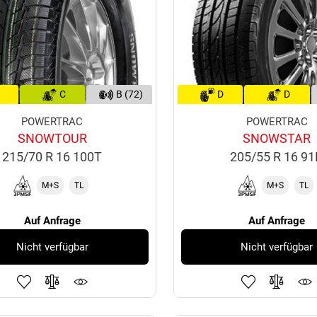
C
B (72)
D
D
POWERTRAC
POWERTRAC
SNOWTOUR
SNOWSTAR
215/70 R 16 100T
205/55 R 16 9
M+S
TL
M+S
TL
Auf Anfrage
Auf Anfrage
Nicht verfügbar
Nicht verfügbar