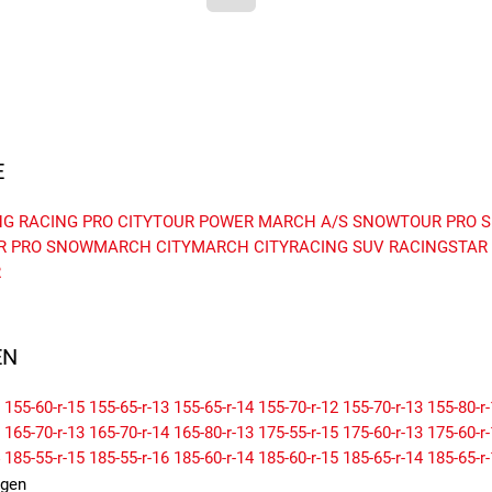
E
NG
RACING PRO
CITYTOUR
POWER MARCH A/S
SNOWTOUR PRO
S
R PRO
SNOWMARCH
CITYMARCH
CITYRACING SUV
RACINGSTAR
R
N
155-60-r-15
155-65-r-13
155-65-r-14
155-70-r-12
155-70-r-13
155-80-r
165-70-r-13
165-70-r-14
165-80-r-13
175-55-r-15
175-60-r-13
175-60-r
185-55-r-15
185-55-r-16
185-60-r-14
185-60-r-15
185-65-r-14
185-65-r
195-50-r-15
195-50-r-16
195-55-r-15
195-55-r-16
195-60-r-14
195-60-r
igen