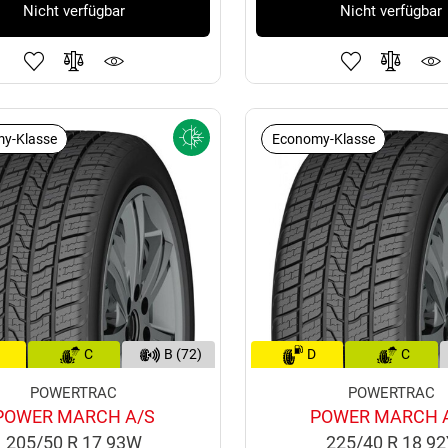
Nicht verfügbar
Nicht verfügbar
y-Klasse
Economy-Klasse
C
B (72)
D
C
POWERTRAC
POWERTRAC
POWER MARCH A/S
POWER MARCH 
205/50 R 17 93W
225/40 R 18 9