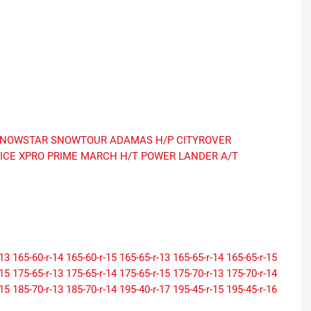
NOWSTAR
SNOWTOUR
ADAMAS H/P
CITYROVER
ICE XPRO
PRIME MARCH H/T
POWER LANDER A/T
-13
165-60-r-14
165-60-r-15
165-65-r-13
165-65-r-14
165-65-r-15
-15
175-65-r-13
175-65-r-14
175-65-r-15
175-70-r-13
175-70-r-14
-15
185-70-r-13
185-70-r-14
195-40-r-17
195-45-r-15
195-45-r-16
-15
195-60-r-16
195-65-r-15
195-70-r-14
205-40-r-17
205-45-r-16