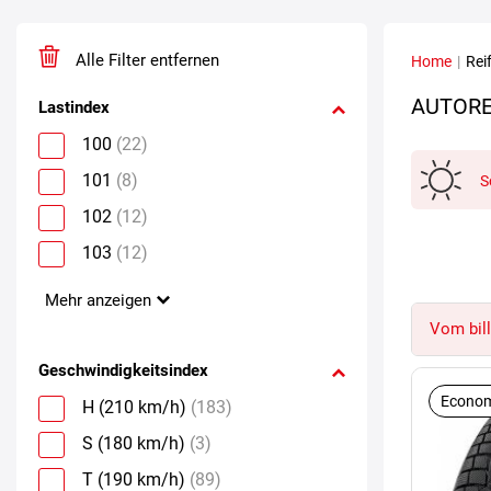
Alle Filter entfernen
Home
|
Rei
AUTORE
Lastindex
100
(22)
101
(8)
S
102
(12)
103
(12)
Mehr anzeigen
Vom bill
Geschwindigkeitsindex
Econom
H (210 km/h)
(183)
S (180 km/h)
(3)
T (190 km/h)
(89)