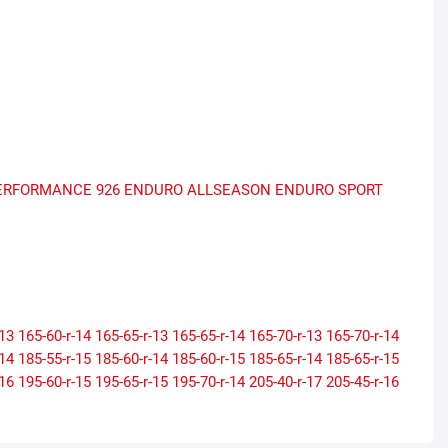
ERFORMANCE 926
ENDURO ALLSEASON
ENDURO SPORT
-13
165-60-r-14
165-65-r-13
165-65-r-14
165-70-r-13
165-70-r-14
-14
185-55-r-15
185-60-r-14
185-60-r-15
185-65-r-14
185-65-r-15
-16
195-60-r-15
195-65-r-15
195-70-r-14
205-40-r-17
205-45-r-16
-15
205-60-r-16
205-65-r-15
205-70-r-14
205-70-r-15
215-40-r-17
-16
215-60-r-17
215-65-r-15
215-65-r-16
215-70-r-16
225-35-r-19