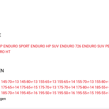
E
HP
ENDURO SPORT
ENDURO HP SUV
ENDURO 726
ENDURO SUV
P
RO HT
N
145-70-r-13
145-80-r-13
155-65-r-13
155-65-r-14
155-70-r-13
155-80-r
175-65-r-14
175-65-r-15
175-70-r-13
175-70-r-14
175-80-r-14
185-55-r
185-70-r-14
195-45-r-16
195-50-r-15
195-50-r-16
195-55-r-15
195-55-r
205-50-r-15
205-50-r-16
205-50-r-17
205-55-r-15
205-55-r-16
205-60-r
igen
215-45-r-17
215-50-r-17
215-55-r-16
215-55-r-17
215-55-r-18
215-60-r