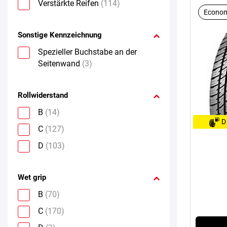
Verstärkte Reifen
(114)
Econom
Sonstige Kennzeichnung
Spezieller Buchstabe an der
Seitenwand
(3)
Rollwiderstand
B
(14)
D
C
(127)
D
(103)
Wet grip
B
(70)
C
(170)