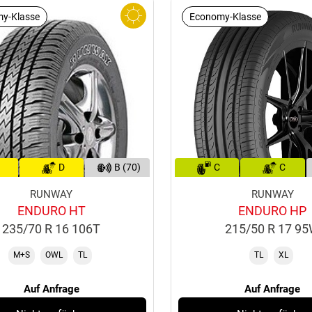
y-Klasse
Economy-Klasse
D
B (70)
C
C
RUNWAY
RUNWAY
ENDURO HT
ENDURO HP
235/70 R 16 106T
215/50 R 17 9
M+S
OWL
TL
TL
XL
Auf Anfrage
Auf Anfrage