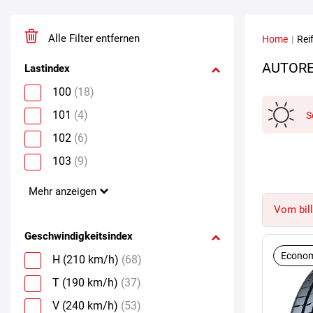
Alle Filter entfernen
Home
|
Rei
AUTORE
Lastindex
100
(18)
101
(4)
S
102
(6)
103
(9)
Mehr anzeigen
Vom bill
Geschwindigkeitsindex
Econom
H (210 km/h)
(68)
T (190 km/h)
(37)
V (240 km/h)
(53)