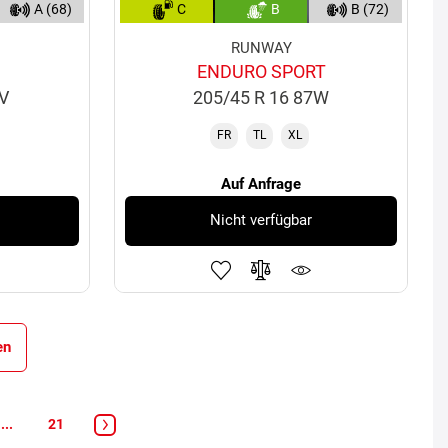
A (68)
C
B
B (72)
RUNWAY
ENDURO SPORT
9V
205/45 R 16 87W
FR
TL
XL
Auf Anfrage
Nicht verfügbar
en
...
21