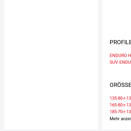
PROFIL
ENDURO 
SUV
ENDU
GRÖSSE
135-80-r-13
165-80-r-13
185-70-r-13
205-45-r-17
Mehr anze
215-45-r-16