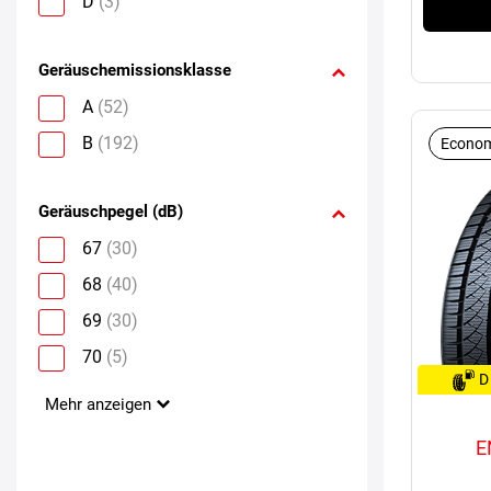
D
(3)
Geräuschemissionsklasse
A
(52)
B
(192)
Econom
Geräuschpegel (dB)
67
(30)
68
(40)
69
(30)
70
(5)
D
Mehr anzeigen
E