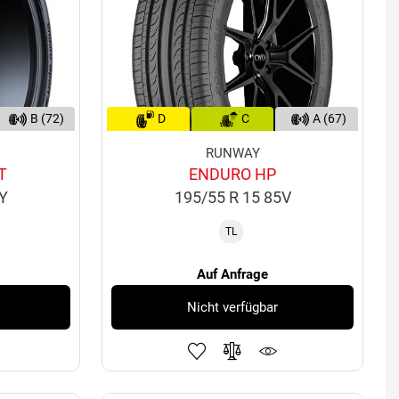
B (72)
D
C
A (67)
RUNWAY
T
ENDURO HP
5Y
195/55 R 15 85V
TL
Auf Anfrage
Nicht verfügbar