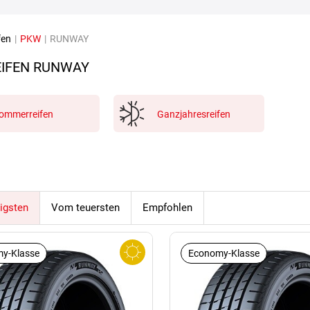
fen
|
PKW
|
RUNWAY
IFEN RUNWAY
ommerreifen
Ganzjahresreifen
igsten
Vom teuersten
Empfohlen
y-Klasse
Economy-Klasse