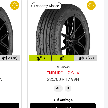
Economy-Klasse
A (68)
C
C
B (72)
RUNWAY
ENDURO HP SUV
5W
225/60 R 17 99H
M+S
TL
Auf Anfrage