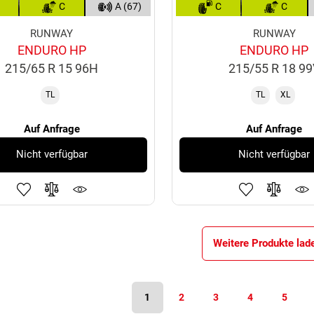
C
A (67)
C
C
RUNWAY
RUNWAY
ENDURO HP
ENDURO HP
215/65 R 15 96H
215/55 R 18 9
TL
TL
XL
Auf Anfrage
Auf Anfrage
Nicht verfügbar
Nicht verfügbar
Weitere Produkte lad
1
2
3
4
5