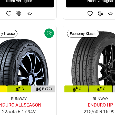
Nicht verfügbar
Nicht verfügbar
y-Klasse
Economy-Klasse
C
B (72)
C
C
RUNWAY
RUNWAY
NDURO ALLSEASON
ENDURO HP
225/45 R 17 94V
215/60 R 16 9