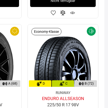
Nicht verfügbar
Economy-Klasse
A (68)
D
C
B (72)
RUNWAY
ENDURO ALLSEASON
9V
225/50 R 17 98V