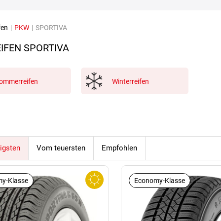
fen
|
PKW
|
SPORTIVA
IFEN SPORTIVA
ommerreifen
Winterreifen
igsten
Vom teuersten
Empfohlen
y-Klasse
Economy-Klasse