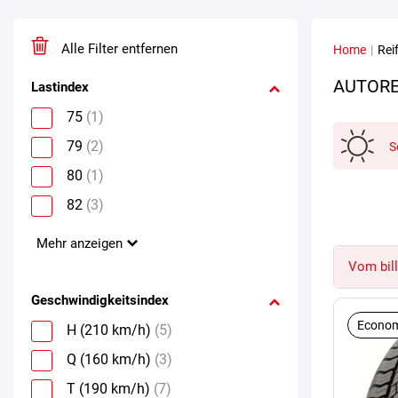
Alle Filter entfernen
Home
|
Rei
AUTORE
Lastindex
75
(1)
79
(2)
S
80
(1)
82
(3)
Mehr anzeigen
Vom bill
Geschwindigkeitsindex
Econom
H (210 km/h)
(5)
Q (160 km/h)
(3)
T (190 km/h)
(7)