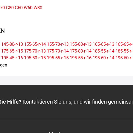
70
G80
G60
W60
W80
N
145-80-r-13
155-65-r-14
155-70-r-13
155-80-r-13
165-65-r-13
165-65-r
175-65-r-15
175-70-r-13
175-70-r-14
175-80-r-14
185-55-r-14
185-55-r
195-45-r-16
195-50-r-15
195-55-r-15
195-55-r-16
195-60-r-14
195-60-r
205-50-r-16
205-50-r-17
205-55-r-15
205-55-r-16
205-60-r-15
205-60-r
igen
215-55-r-17
215-60-r-16
215-60-r-17
215-65-r-16
225-35-r-19
225-40-r
225-55-r-17
225-60-r-15
225-65-r-17
235-35-r-19
235-40-r-18
235-45-r
245-40-r-18
245-45-r-17
245-45-r-18
255-35-r-18
255-35-r-19
255-55-r
ie Hilfe?
Kontaktieren Sie uns, und wir finden gemeinsa