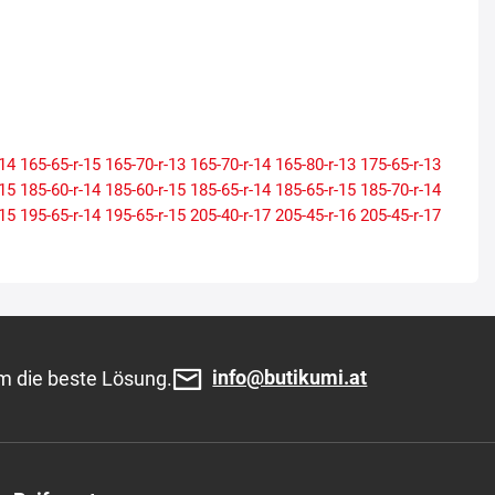
-14
165-65-r-15
165-70-r-13
165-70-r-14
165-80-r-13
175-65-r-13
-15
185-60-r-14
185-60-r-15
185-65-r-14
185-65-r-15
185-70-r-14
-15
195-65-r-14
195-65-r-15
205-40-r-17
205-45-r-16
205-45-r-17
-16
205-65-r-15
215-40-r-16
215-40-r-17
215-45-r-16
215-45-r-17
-17
225-40-r-18
225-45-r-17
225-45-r-18
225-50-r-16
225-50-r-17
-17
235-55-r-17
235-60-r-16
235-60-r-18
235-65-r-17
245-35-r-19
-18
info@butikumi.at
m die beste Lösung.