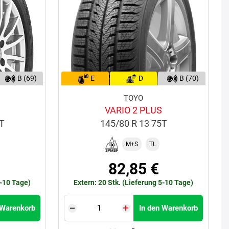
B (69)
E
D
B (70)
TOYO
VARIO 2 PLUS
5T
145/80 R 13 75T
M+S
TL
82,85 €
5-10 Tage)
Extern: 20 Stk. (Lieferung 5-10 Tage)
 Warenkorb
In den Warenkorb