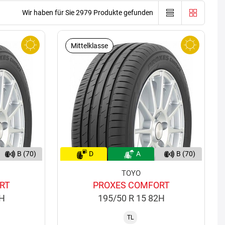
Wir haben für Sie 2979 Produkte gefunden
Mittelklasse
B (70)
D
A
B (70)
TOYO
RT
PROXES COMFORT
1H
195/50 R 15 82H
TL