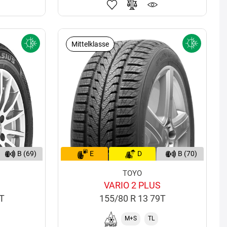
Mittelklasse
B (69)
E
D
B (70)
TOYO
VARIO 2 PLUS
6T
155/80 R 13 79T
M+S
TL