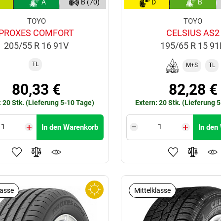
A
B (70)
D
B
TOYO
TOYO
PROXES COMFORT
CELSIUS AS2
205/55 R 16 91V
195/65 R 15 9
TL
M+S
TL
80,33 €
82,28 €
: 20 Stk. (Lieferung 5-10 Tage)
Extern: 20 Stk. (Lieferung 
In den Warenkorb
In den
lasse
Mittelklasse