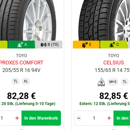
A
B (70)
E
C
TOYO
TOYO
PROXES COMFORT
CELSIUS
205/55 R 16 94V
155/65 R 14 7
TL
XL
M+S
TL
82,28 €
82,85 €
: 20 Stk. (Lieferung 5-10 Tage)
Extern: 12 Stk. (Lieferung 
In den Warenkorb
In den