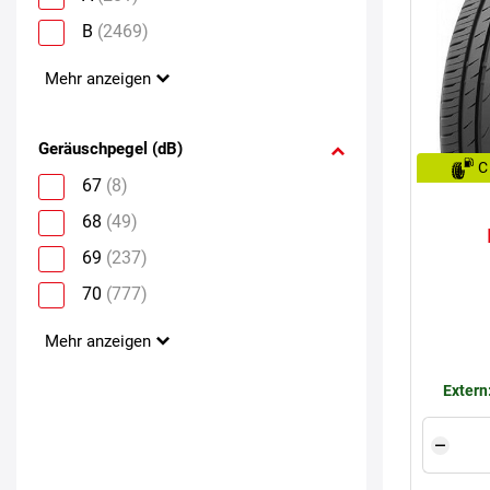
B
(2469)
Mehr anzeigen
Geräuschpegel (dB)
C
67
(8)
68
(49)
69
(237)
70
(777)
Mehr anzeigen
Extern