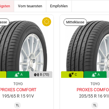
igsten
Vom teuersten
Empfohlen
lasse
Mittelklasse
A
B (70)
C
A
TOYO
TOYO
PROXES COMFORT
PROXES COMFO
195/65 R 15 91V
205/55 R 16 9
TL
TL