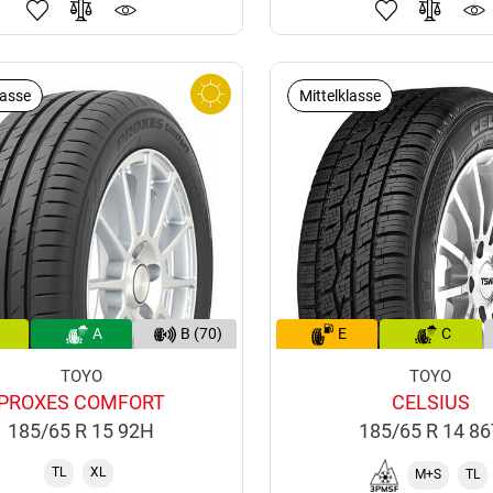
lasse
Mittelklasse
A
B (70)
E
C
TOYO
TOYO
PROXES COMFORT
CELSIUS
185/65 R 15 92H
185/65 R 14 8
TL
XL
M+S
TL