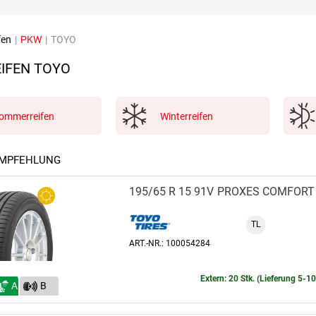
fen
|
PKW
|
TOYO
IFEN TOYO
ommerreifen
Winterreifen
EMPFEHLUNG
195/65 R 15 91V
PROXES COMFORT
TL
ART.-NR.: 100054284
Extern: 20 Stk. (Lieferung 5-1
A
B
(70)