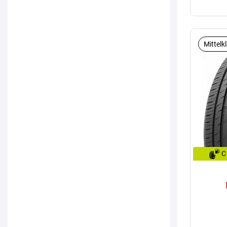
Mittelk
C