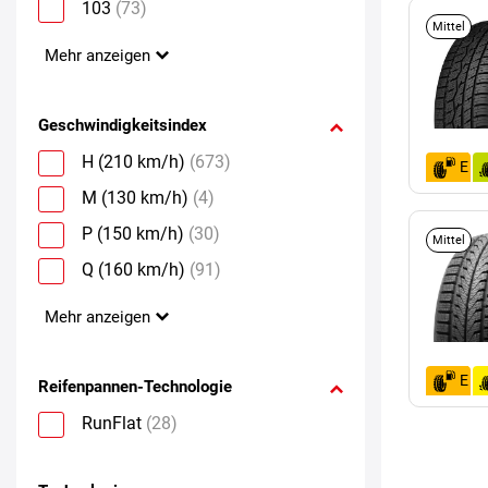
103
(73)
Mittel
Mehr anzeigen
Geschwindigkeitsindex
H (210 km/h)
(673)
E
M (130 km/h)
(4)
P (150 km/h)
(30)
Mittel
Q (160 km/h)
(91)
Mehr anzeigen
E
Reifenpannen-Technologie
RunFlat
(28)