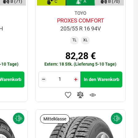
B (71)
C
A
B (70)
TOYO
PROXES COMFORT
1H
205/55 R 16 94V
TL
XL
82,28 €
5-10 Tage)
Extern: 18 Stk. (Lieferung 5-10 Tage)
 Warenkorb
In den Warenkorb
Mittelklasse