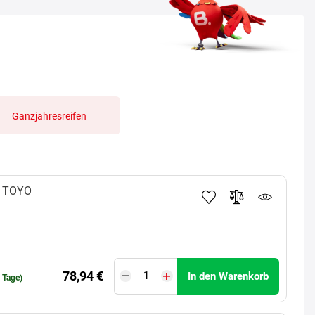
Ganzjahresreifen
TOYO
78,94 €
In den Warenkorb
0 Tage)