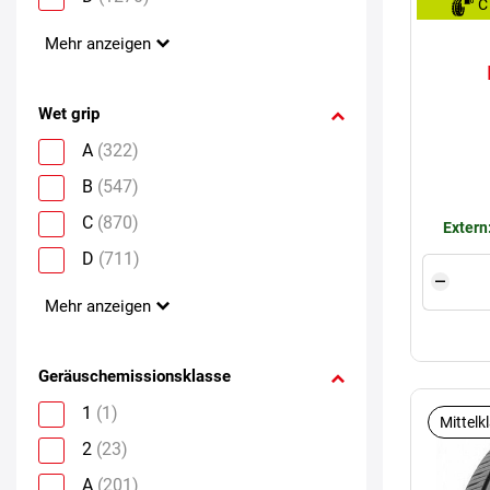
C
Mehr anzeigen
Wet grip
A
(322)
B
(547)
C
(870)
Extern
D
(711)
Mehr anzeigen
Geräuschemissionsklasse
1
(1)
Mittelk
2
(23)
A
(201)