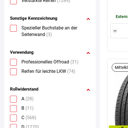
Verstärkte Reifen
(1289)
Extern
Sonstige Kennzeichnung
Spezieller Buchstabe an der
Seitenwand
(3)
Verwendung
Professionelles Offroad
(31)
Mittelk
Reifen für leichte LKW
(74)
Rollwiderstand
A
(28)
B
(11)
C
(568)
D
(1270)