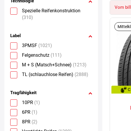
Technologie
Vom bill
Spezielle Reifenkonstruktion
(310)
Mittelk
Label
3PMSF
(1021)
Felgenschutz
(111)
M + S (Matsch+Schnee)
(1213)
TL (schlauchlose Reifen)
(2888)
C
Tragfähigkeit
10PR
(1)
6PR
(1)
8PR
(2)