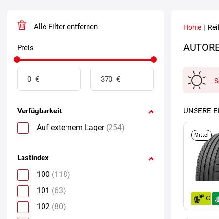
Alle Filter entfernen
Home
|
Rei
AUTORE
Preis
S
Verfügbarkeit
UNSERE 
Auf externem Lager
(254)
Mittel
Lastindex
100
(118)
101
(63)
C
102
(80)