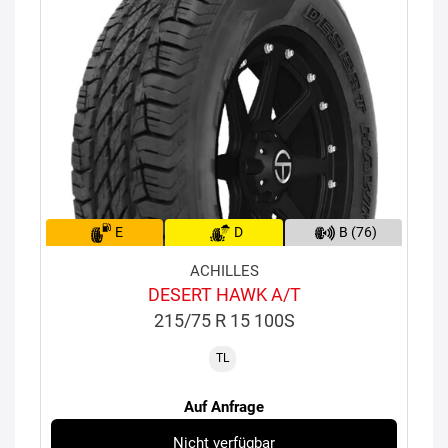
E
D
B (76)
ACHILLES
DESERT HAWK A/T
215/75 R 15 100S
TL
Auf Anfrage
Nicht verfügbar