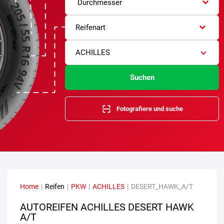
Durchmesser
Reifenart
ACHILLES
Suchen
Fotografiere und suche
Home
|
Reifen
|
PKW
|
ACHILLES
|
DESERT_HAWK_A/T
AUTOREIFEN ACHILLES DESERT HAWK
A/T