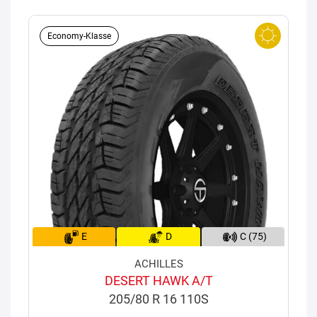
Economy-Klasse
E
D
C (75)
ACHILLES
DESERT HAWK A/T
205/80 R 16 110S