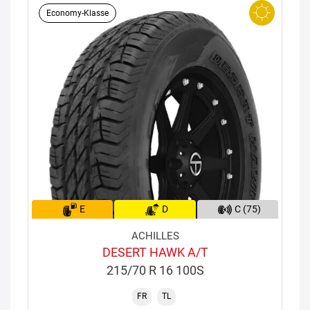
Economy-Klasse
E
D
C (75)
ACHILLES
DESERT HAWK A/T
215/70 R 16 100S
FR
TL