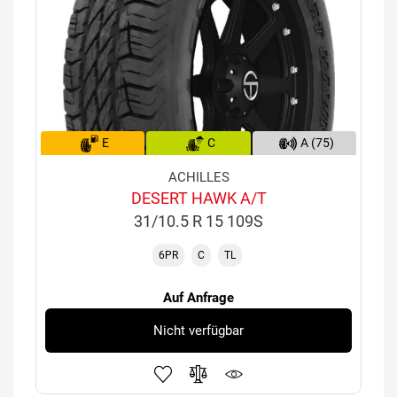
E
C
A (75)
ACHILLES
DESERT HAWK A/T
31/10.5 R 15 109S
6PR
C
TL
Auf Anfrage
Nicht verfügbar