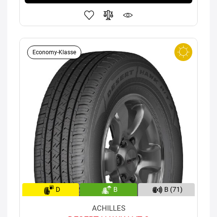
Economy-Klasse
D
B
B (71)
ACHILLES