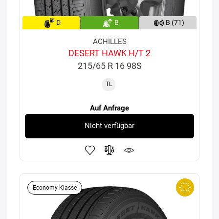
D
B
B (71)
ACHILLES
DESERT HAWK H/T 2
215/65 R 16 98S
TL
Auf Anfrage
Nicht verfügbar
Economy-Klasse