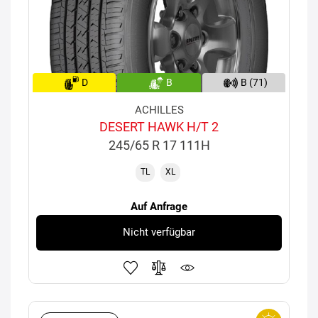
D
B
B (71)
ACHILLES
DESERT HAWK H/T 2
245/65 R 17 111H
TL
XL
Auf Anfrage
Nicht verfügbar