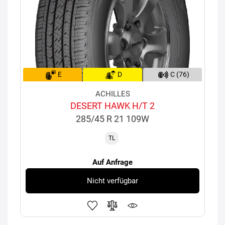
E
D
C (76)
ACHILLES
DESERT HAWK H/T 2
285/45 R 21 109W
TL
Auf Anfrage
Nicht verfügbar