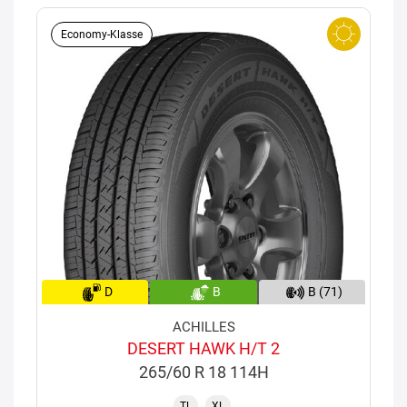
Economy-Klasse
D
B
B (71)
ACHILLES
DESERT HAWK H/T 2
265/60 R 18 114H
TL
XL