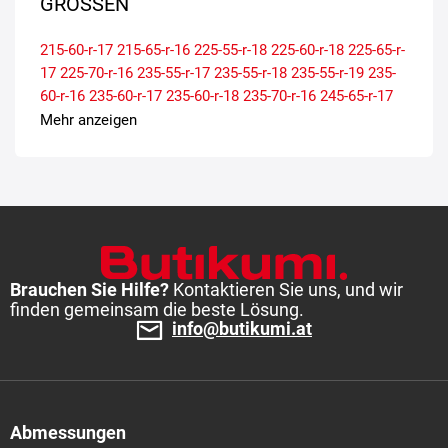
GRÖSSEN
215-60-r-17
215-65-r-16
225-55-r-18
225-60-r-18
225-65-r-
17
225-70-r-16
235-55-r-17
235-55-r-18
235-55-r-19
235-
60-r-16
235-60-r-17
235-60-r-18
235-70-r-16
245-65-r-17
245-70-r-16
245-70-r-17
255-50-r-19
255-55-r-18
255-60-r-
Mehr anzeigen
17
255-70-r-16
265-60-r-18
265-65-r-17
265-70-r-16
265-
70-r-17
275-55-r-20
285-45-r-21
315-40-r-21
Brauchen Sie Hilfe?
Kontaktieren Sie uns, und wir
finden gemeinsam die beste Lösung.
info@butikumi.at
Abmessungen