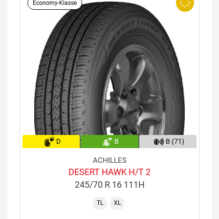
Economy-Klasse
D
B
B (71)
ACHILLES
DESERT HAWK H/T 2
245/70 R 16 111H
TL
XL