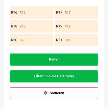
R16
R17
R18
R19
R20
R21
Reifen
Filtern Sie die Parameter
Sortieren