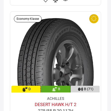
Economy-Klasse
D
B
B (71)
ACHILLES
DESERT HAWK H/T 2
275/55 R 20 117H