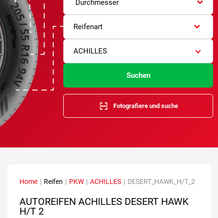
Durchmesser
Reifenart
ACHILLES
Suchen
Fotografiere und suche
Home
|
Reifen
|
PKW
|
ACHILLES
|
DESERT_HAWK_H/T_2
AUTOREIFEN ACHILLES DESERT HAWK
H/T 2