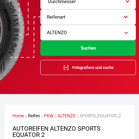
Durchmesser
Reifenart
ALTENZO
Suchen
Fotografiere und suche
Home
|
Reifen
|
PKW
|
ALTENZO
|
SPORTS_EQUATOR_2
AUTOREIFEN ALTENZO SPORTS
EQUATOR 2