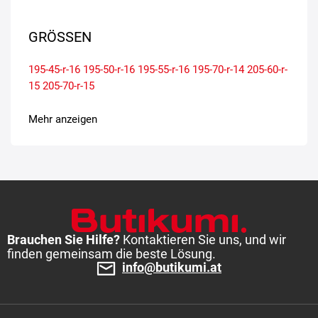
GRÖSSEN
195-45-r-16
195-50-r-16
195-55-r-16
195-70-r-14
205-60-r-
15
205-70-r-15
Mehr anzeigen
Brauchen Sie Hilfe?
Kontaktieren Sie uns, und wir
finden gemeinsam die beste Lösung.
info@butikumi.at