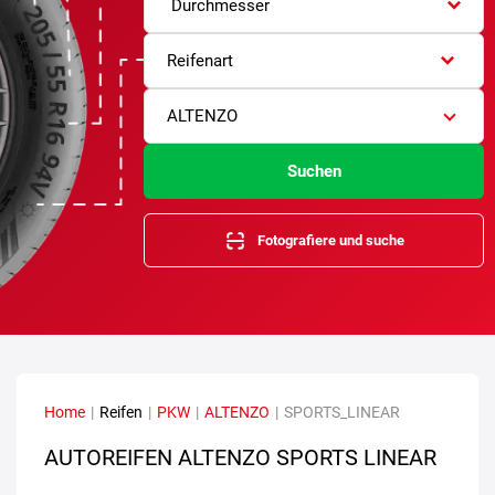
Durchmesser
Reifenart
ALTENZO
Suchen
Fotografiere und suche
Home
|
Reifen
|
PKW
|
ALTENZO
|
SPORTS_LINEAR
AUTOREIFEN ALTENZO SPORTS LINEAR