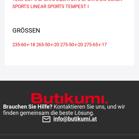
SPORTS LINEAR
SPORTS TEMPEST I
GRÖSSEN
235-60-r-18
265-50-r-20
275-50-r-20
275-65-r-17
Brauchen Sie Hilfe?
Kontaktieren Sie uns, und wir
finden gemeinsam die beste Lösung.
info@butikumi.at