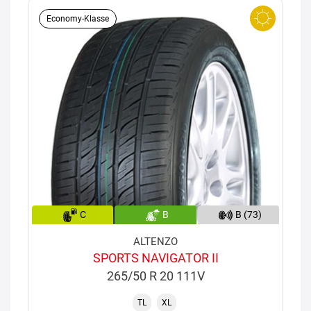
Economy-Klasse
C
B
B (73)
ALTENZO
SPORTS NAVIGATOR II
265/50 R 20 111V
TL
XL