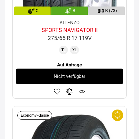
C
B
B (73)
ALTENZO
SPORTS NAVIGATOR II
275/65 R 17 119V
TL
XL
Auf Anfrage
Nicht verfügbar
Economy-Klasse