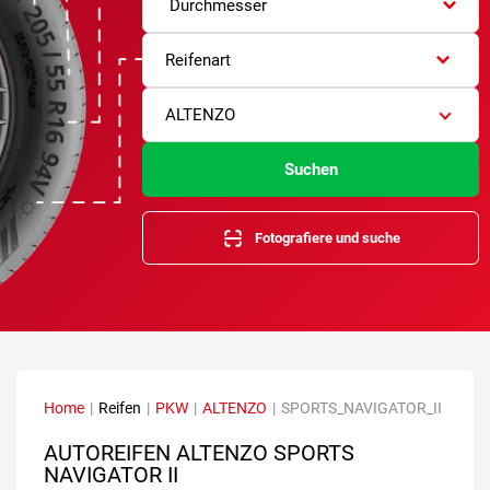
Durchmesser
Reifenart
ALTENZO
Suchen
Fotografiere und suche
Home
|
Reifen
|
PKW
|
ALTENZO
|
SPORTS_NAVIGATOR_II
AUTOREIFEN ALTENZO SPORTS
NAVIGATOR II