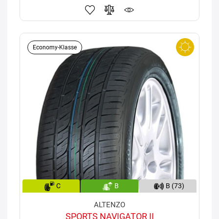
Economy-Klasse
C
B
B (73)
ALTENZO
SPORTS NAVIGATOR II