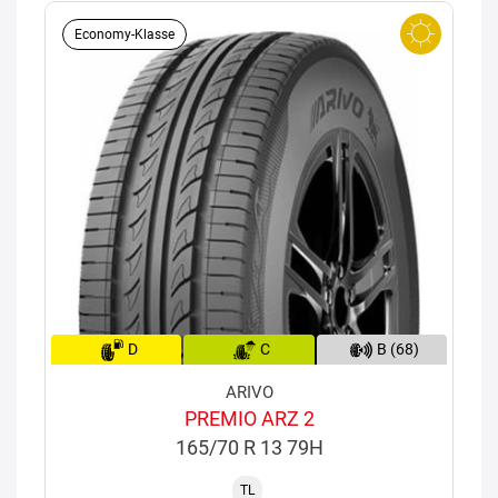
Economy-Klasse
D
C
B (68)
ARIVO
PREMIO ARZ 2
165/70 R 13 79H
TL