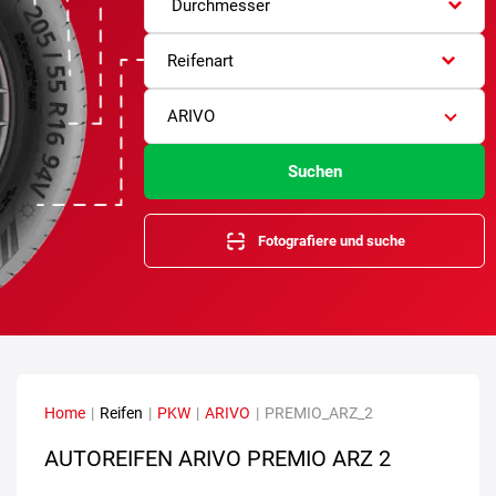
Durchmesser
Reifenart
ARIVO
Suchen
Fotografiere und suche
Home
|
Reifen
|
PKW
|
ARIVO
|
PREMIO_ARZ_2
AUTOREIFEN ARIVO PREMIO ARZ 2