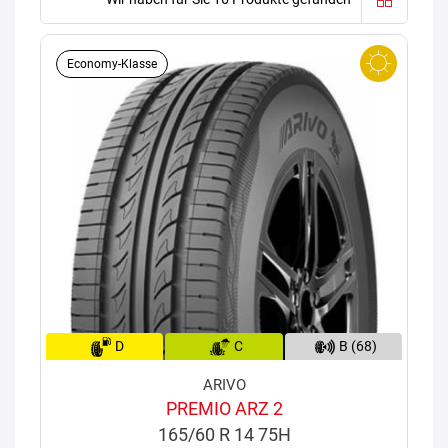
Economy-Klasse
D
C
B (68)
ARIVO
PREMIO ARZ 2
165/60 R 14 75H