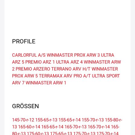
PROFILE
CARLORFUL A/S
WINMASTER PROX ARW 3
ULTRA
ARZ 5
PREMIO ARZ 1
ULTRA ARZ 4
WINMASTER ARW
2
PREMIO ARZERO
TERRANO ARV H/T
WINMASTER
PROX ARW 5
TERRAMAX ARV PRO A/T
ULTRA SPORT
ARV 7
WINMASTER ARW 1
GRÖSSEN
145-70-r-12
155-65-r-13
155-65-r-14
155-70-r-13
155-80-r-
13
165-60-r-14
165-65-r-14
165-70-r-13
165-70-r-14
165-
80-r-13
175-60-r-13
175-65-r-13
175-70-r-13
175-70-r-14