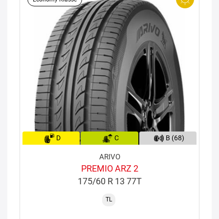
D
C
B (68)
ARIVO
PREMIO ARZ 2
175/60 R 13 77T
TL