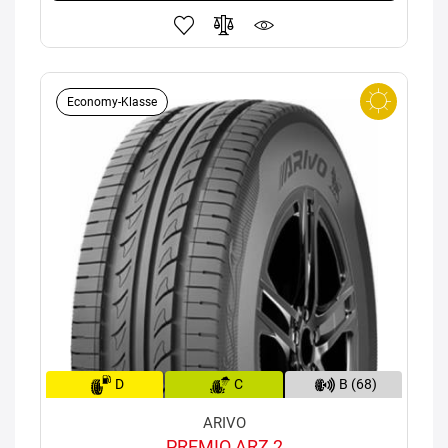
Economy-Klasse
D
C
B (68)
ARIVO
PREMIO ARZ 2