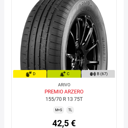
D
C
B (67)
ARIVO
PREMIO ARZERO
155/70 R 13 75T
M+S
TL
42,5 €