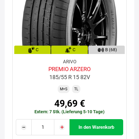
C
C
B (68)
ARIVO
PREMIO ARZERO
185/55 R 15 82V
M+S
TL
49,69 €
Extern: 7 Stk. (Lieferung 5-10 Tage)
In den Warenkorb