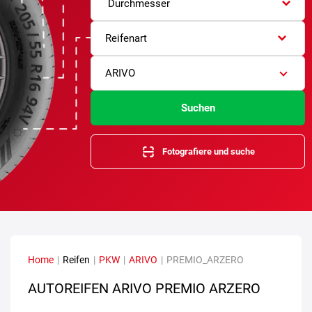
Durchmesser
Reifenart
ARIVO
Suchen
Fotografiere und suche
Home
|
Reifen
|
PKW
|
ARIVO
|
PREMIO_ARZERO
AUTOREIFEN ARIVO PREMIO ARZERO