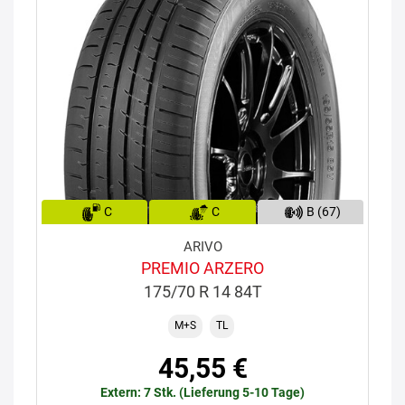
C
C
B (67)
ARIVO
PREMIO ARZERO
175/70 R 14 84T
M+S
TL
45,55 €
Extern: 7 Stk. (Lieferung 5-10 Tage)