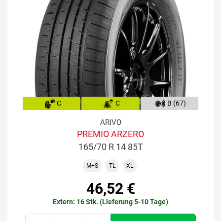
C
C
B (67)
ARIVO
PREMIO ARZERO
165/70 R 14 85T
M+S
TL
XL
46,52 €
Extern: 16 Stk. (Lieferung 5-10 Tage)