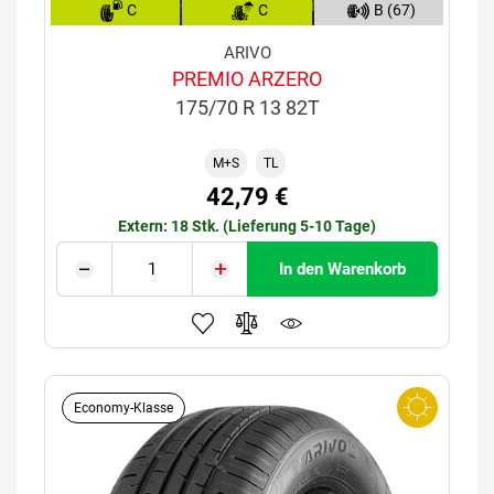
C
C
B (67)
ARIVO
PREMIO ARZERO
175/70 R 13 82T
M+S
TL
42,79 €
Extern: 18 Stk. (Lieferung 5-10 Tage)
In den Warenkorb
Economy-Klasse