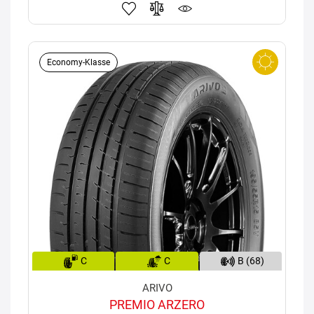
Economy-Klasse
C
C
B (68)
ARIVO
PREMIO ARZERO