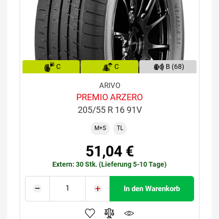
C
C
B (68)
ARIVO
PREMIO ARZERO
205/55 R 16 91V
M+S
TL
51,04 €
Extern: 30 Stk. (Lieferung 5-10 Tage)
In den Warenkorb