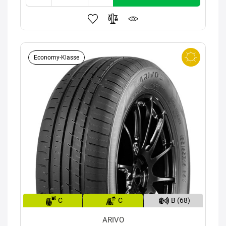
Economy-Klasse
C
C
B (68)
ARIVO