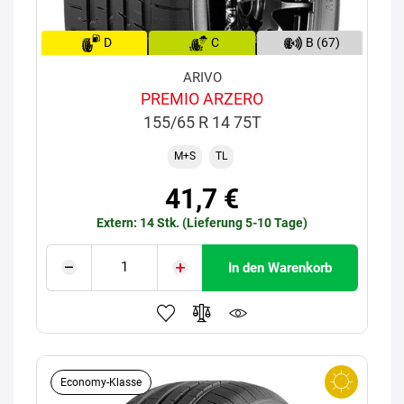
D
C
B (67)
ARIVO
PREMIO ARZERO
155/65 R 14 75T
M+S
TL
41,7 €
Extern: 14 Stk. (Lieferung 5-10 Tage)
In den Warenkorb
Economy-Klasse