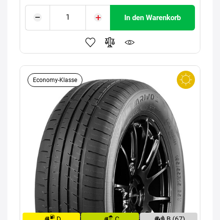
In den Warenkorb
Economy-Klasse
D
C
B (67)