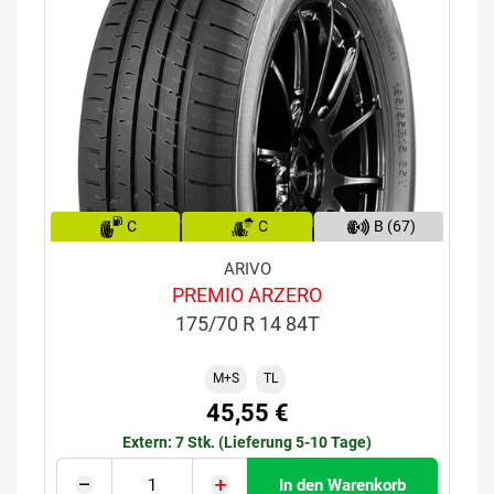
C
C
B (67)
ARIVO
PREMIO ARZERO
175/70 R 14 84T
M+S
TL
45,55 €
Extern: 7 Stk. (Lieferung 5-10 Tage)
In den Warenkorb