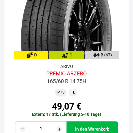
D
C
B (67)
ARIVO
PREMIO ARZERO
165/60 R 14 75H
M+S
TL
49,07 €
Extern: 17 Stk. (Lieferung 5-10 Tage)
In den Warenkorb