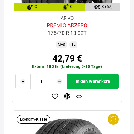
C
C
B (67)
ARIVO
PREMIO ARZERO
175/70 R 13 82T
M+S
TL
42,79 €
Extern: 18 Stk. (Lieferung 5-10 Tage)
In den Warenkorb
Economy-Klasse