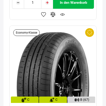
In den Warenkorb
Economy-Klasse
C
C
B (67)