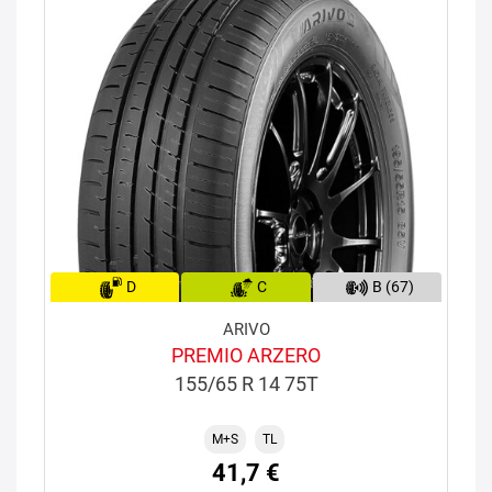
D
C
B (67)
ARIVO
PREMIO ARZERO
155/65 R 14 75T
M+S
TL
41,7 €