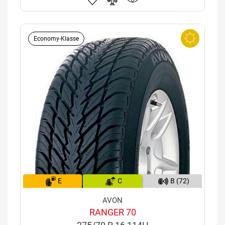
Economy-Klasse
E
C
B (72)
AVON
RANGER 70