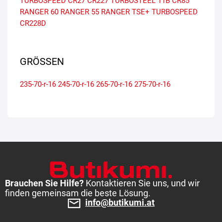
TURBOSPEED CR27
CR227
TURBOSTEEL 11B
CR85
RANGER 60
RANGER 55
RANGER TSE+
TURBOSPEED
CR228D
GRÖSSEN
235-70-r-16
245-70-r-16
265-70-r-16
275-70-r-16
Brauchen Sie Hilfe?
Kontaktieren Sie uns, und wir
finden gemeinsam die beste Lösung.
info@butikumi.at