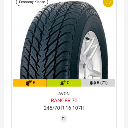
Economy-Klasse
E
C
B (71)
AVON
RANGER 70
245/70 R 16 107H
TL