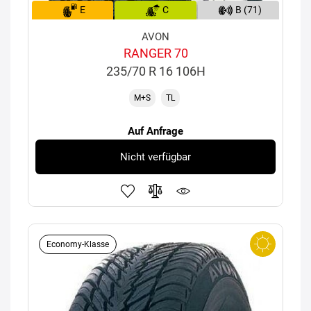
E
C
B (71)
AVON
RANGER 70
235/70 R 16 106H
M+S
TL
Auf Anfrage
Nicht verfügbar
Economy-Klasse