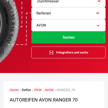
Durchmesser
Reifenart
AVON
Suchen
Fotografiere und suche
Home
|
Reifen
|
PKW
|
AVON
|
RANGER_70
AUTOREIFEN AVON RANGER 70