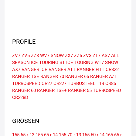
PROFILE
ZV7
ZV5
ZZ3
WV7 SNOW
ZX7
ZZ5
ZV3
ZT7
AS7 ALL
SEASON
ICE TOURING ST
ICE TOURING
WT7 SNOW
AX7
RANGER ICE
RANGER ATT
RANGER HTT
CR322
RANGER TSE
RANGER 70
RANGER 65
RANGER A/T
TURBOSPEED CR27
CR227
TURBOSTEEL 11B
CR85
RANGER 60
RANGER TSE+
RANGER 55
TURBOSPEED
CR228D
GRÖSSEN
155-65-r-13
155-65-r-14
155-70-r-13
165-60-r-14
165-65-r-