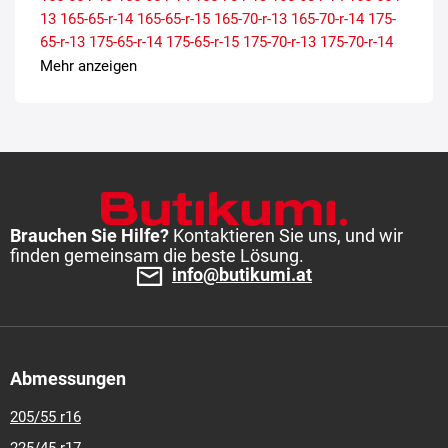
13
165-65-r-14
165-65-r-15
165-70-r-13
165-70-r-14
175-
65-r-13
175-65-r-14
175-65-r-15
175-70-r-13
175-70-r-14
185-55-r-14
185-55-r-15
185-60-r-14
185-60-r-15
185-65-r-
Mehr anzeigen
14
185-65-r-15
185-70-r-14
195-55-r-15
195-60-r-15
195-
65-r-15
205-55-r-16
205-60-r-15
205-60-r-16
205-65-r-15
Brauchen Sie Hilfe?
Kontaktieren Sie uns, und wir
finden gemeinsam die beste Lösung.
info@butikumi.at
Abmessungen
205/55 r16