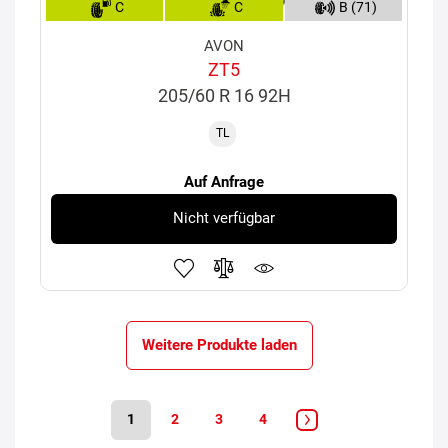
C
C
B (71)
AVON
ZT5
205/60 R 16 92H
TL
Auf Anfrage
Nicht verfügbar
Weitere Produkte laden
1
2
3
4