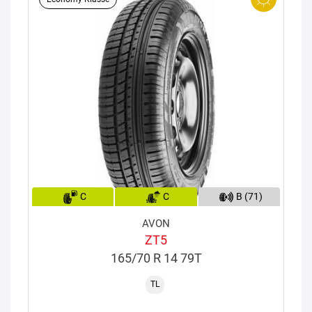
C
C
B (71)
AVON
ZT5
165/70 R 14 79T
TL