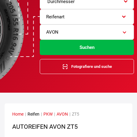
Durchmesser
Reifenart
AVON
Suchen
Fotografiere und suche
Home
|
Reifen
|
PKW
|
AVON
|
ZT5
AUTOREIFEN AVON ZT5