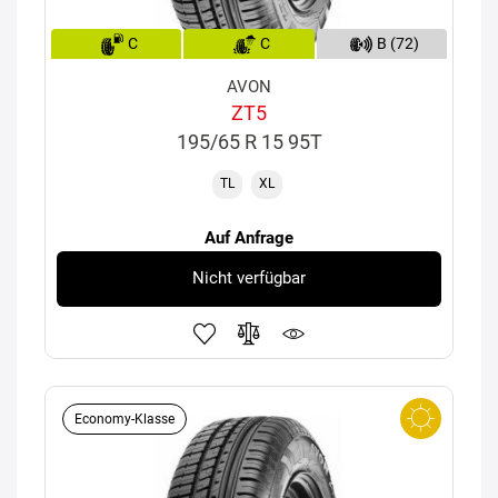
C
C
B (72)
AVON
ZT5
195/65 R 15 95T
TL
XL
Auf Anfrage
Nicht verfügbar
Economy-Klasse