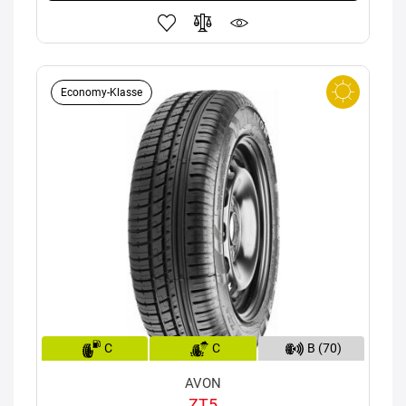
Economy-Klasse
C
C
B (70)
AVON
ZT5