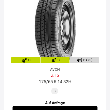
C
C
B (70)
AVON
ZT5
175/65 R 14 82H
TL
Auf Anfrage