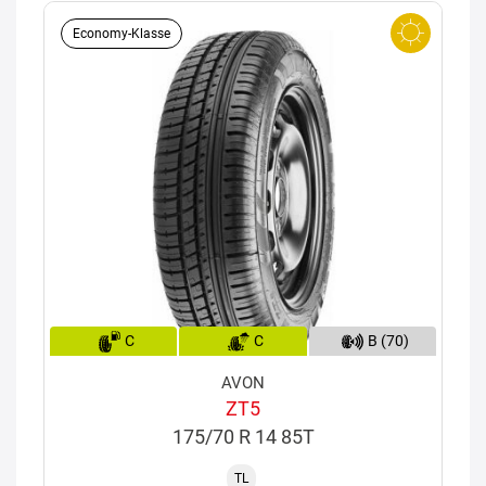
Economy-Klasse
C
C
B (70)
AVON
ZT5
175/70 R 14 85T
TL