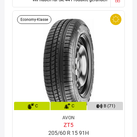
Economy-Klasse
C
C
B (71)
AVON
ZT5
205/60 R 15 91H