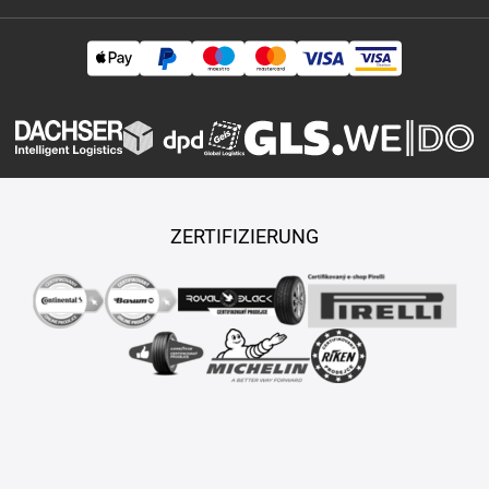
ZERTIFIZIERUNG
Copyright © 2026 TASY s.r.o., Alle Rechte vorbehalten.
Maßgeschneiderte E-Shops und Fahrgeschäfte werden von
PUXDESIGN erstellt.