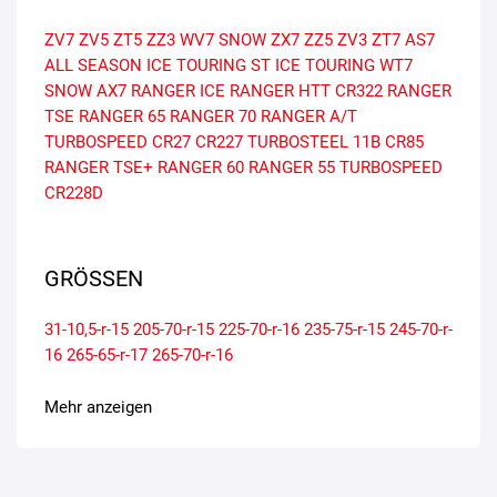
ZV7
ZV5
ZT5
ZZ3
WV7 SNOW
ZX7
ZZ5
ZV3
ZT7
AS7
ALL SEASON
ICE TOURING ST
ICE TOURING
WT7
SNOW
AX7
RANGER ICE
RANGER HTT
CR322
RANGER
TSE
RANGER 65
RANGER 70
RANGER A/T
TURBOSPEED CR27
CR227
TURBOSTEEL 11B
CR85
RANGER TSE+
RANGER 60
RANGER 55
TURBOSPEED
CR228D
GRÖSSEN
31-10,5-r-15
205-70-r-15
225-70-r-16
235-75-r-15
245-70-r-
16
265-65-r-17
265-70-r-16
Mehr anzeigen