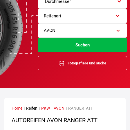
Durchmesser
Reifenart
AVON
Suchen
Fotografiere und suche
Home
|
Reifen
|
PKW
|
AVON
|
RANGER_ATT
AUTOREIFEN AVON RANGER ATT