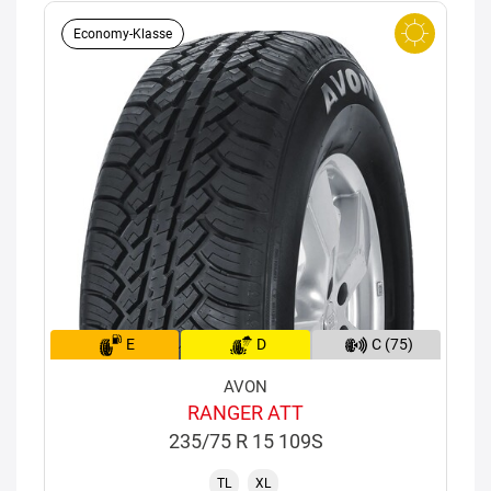
Economy-Klasse
E
D
C (75)
AVON
RANGER ATT
235/75 R 15 109S
TL
XL