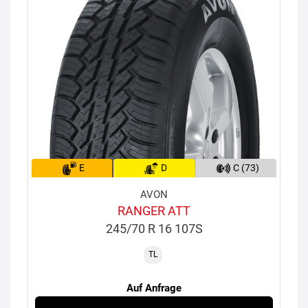
E
D
C (73)
AVON
RANGER ATT
245/70 R 16 107S
TL
Auf Anfrage