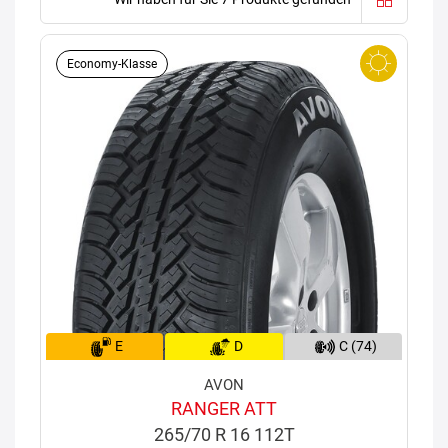
Economy-Klasse
E
D
C (74)
AVON
RANGER ATT
265/70 R 16 112T