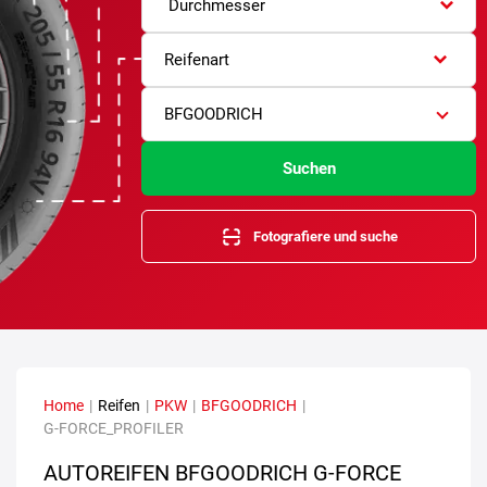
Durchmesser
Reifenart
BFGOODRICH
Suchen
Fotografiere und suche
Home
|
Reifen
|
PKW
|
BFGOODRICH
|
G-FORCE_PROFILER
AUTOREIFEN BFGOODRICH G-FORCE